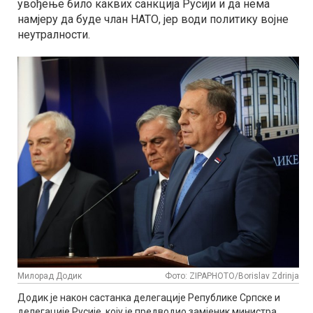
увођење било каквих санкција Русији и да нема
намјеру да буде члан НАТО, јер води политику војне
неутралности.
Милорад Додик
Фото: ZIPAPHOTO/Borislav Zdrinja
Додик је након састанка делегације Републике Српске и
делегације Русије, коју је предводио замјеник министра