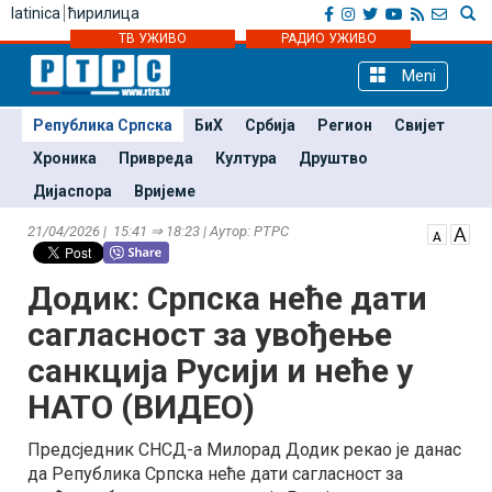
latinica
ћирилица
ТВ УЖИВО
РАДИО УЖИВО
Meni
Република Српска
БиХ
Србија
Регион
Свијет
Хроника
Привреда
Култура
Друштво
Дијаспора
Вријеме
21/04/2026 | 15:41 ⇒ 18:23 | Аутор: РТРС
Додик: Српска неће дати
сагласност за увођење
санкција Русији и неће у
НАТО (ВИДЕО)
Предсједник СНСД-а Милорад Додик рекао је данас
да Република Српска неће дати сагласност за