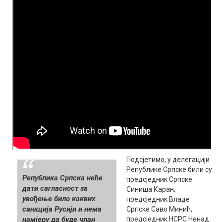
Подсјетимо, у делегацији
Републике Српске били су
Република Српска неће
предсједник Српске
дати сагласност за
Синиша Каран,
увођење било каквих
предсједник Владе
санкција Русији и нема
Српске Саво Минић,
намјеру да буде члан
предсједник НСРС Ненад