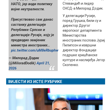
Стевандић и лидер
НАТО, јер води политику
СНСД-а Милорад Додик.
војне неутралности.
У делегацији Русије,
Присуствовао сам данас
поред Грушка, били су и
састанку делегације
директор Другог
Републике Српске и
европског департмента
делегације Русије, коју је
Министарства
предводио замјеник
иностраних послова Јуриј
министра иностраних…
Пилипсон и извршни
pic.twitter.com/uM8eRbuphw
директор Фондације
подршке хришћанске
— Милорад Додик
културе и наслијеђа Јегор
(@MiloradDodik)
April 21,
Скопенко.
2026
ВИЈЕСТИ ИЗ ИСТЕ РУБРИКЕ