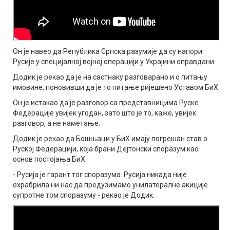
Он је навео да Република Српска разумије да су напори
Русије у специјалној војној операцији у Украјини оправдани.
Додик је рекао да је на састнаку разговарано и о питању
имовине, поновивши да је то питање ријешено Уставом БиХ.
Он је истакао да је разговор са представницима Руске
Федерације увијек угодан, зато што је то, каже, увијек
разговор, а не наметање.
Додик је рекао да Бошњаци у БиХ имају погрешан став о
Руској Федерацији, која брани Дејтонски споразум као
основ постојања БиХ.
- Русија је гарант тог споразума. Русија никада није
охрабрила ни нас да предузимамо унилатералне акиције
супротне том споразуму - рекао је Додик.