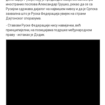
иностраних послова Александар Грушко, рекао да се са
Русијом одржава дијалог на највишем нивоу и да је Српска
захвална што је Руска Федерација увијек на страни
Дејтонског споразума.
- Ставови Руске Федерације нису навијачки, већ
принципијелни, на позицијама подршке међународном
праву - истакао је Додик.