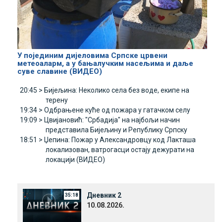
У појединим дијеловима Српске црвени
метеоаларм, а у бањалучким насељима и даље
суве славине (ВИДЕО)
20:45 >
Бијељина: Неколико села без воде, екипе на
терену
19:34 >
Одбрањене куће од пожара у гатачком селу
19:09 >
Цвијановић: "Србадија" на најбољи начин
представила Бијељину и Републику Српску
18:51 >
Џепина: Пожар у Александровцу код Лакташа
локализован, ватрогасци остају дежурати на
локацији (ВИДЕО)
Дневник 2
35:18
10.08.2026.