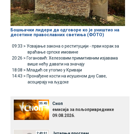
Бошњачки лидери да одговоре ко је уништио на
десетине православних светиња (ФОТО)
09:33 >
Усвајање закона о реституцији - први корак за
враћање српске имовине
20:26 >
Гогановић: Хелезовим примитивним изјавама
више нећу давати на значају
18:08 >
Младић се утопио у Криваји
14:43 >
Пронађене кости на исушеном дну Саве,
асоцирају на људске
Сноп
35:45
емисија за пољопривреднике
09.08.2026.
Јутарњи програм
2:49:01