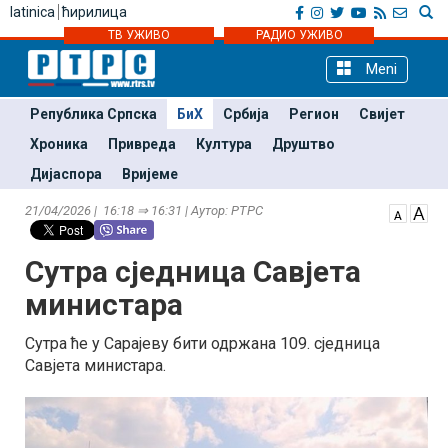
latinica
ћирилица
ТВ УЖИВО
РАДИО УЖИВО
Meni
Република Српска
БиХ
Србија
Регион
Свијет
Хроника
Привреда
Култура
Друштво
Дијаспора
Вријеме
21/04/2026 | 16:18 ⇒ 16:31 | Аутор: РТРС
Сутра сједница Савјета
министара
Сутра ће у Сарајеву бити одржана 109. сједница
Савјета министара.