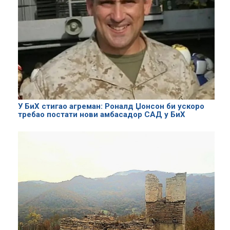
У БиХ стигао агреман: Роналд Џонсон би ускоро
требао постати нови амбасадор САД у БиХ