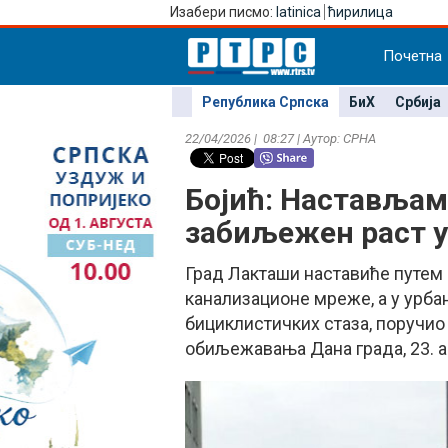
Изабери писмо:
latinica
ћирилица
Почетна
Република Српска
БиХ
Србија
22/04/2026 | 08:27 | Аутор: СРНА
Бојић: Настављамо
забиљежен раст у
Град Лакташи наставиће путем 
канализационе мреже, а у урб
бициклистичких стаза, поручио
обиљежавања Дана града, 23. а