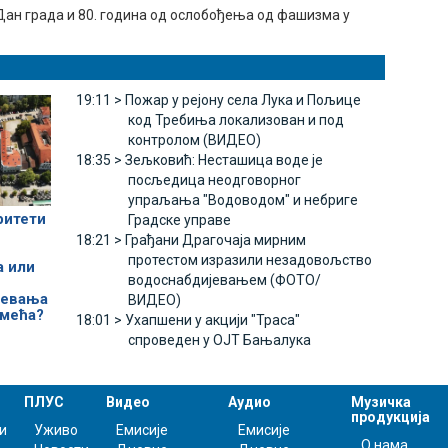
Дан града и 80. година од ослобођења од фашизма у
19:11 >
Пожар у рејону села Лука и Пољице
код Требиња локализован и под
контролом (ВИДЕО)
18:35 >
Зељковић: Несташица воде је
посљедица неодговорног
упраљања "Водоводом" и небриге
ритети
Градске управе
18:21 >
Грађани Драгочаја мирним
протестом изразили незадовољство
а или
водоснабдијевањем (ФОТО/
јевања
ВИДЕО)
смећа?
18:01 >
Ухапшени у акцији "Траса"
спроведен у ОЈТ Бањалука
ПЛУС
Видео
Аудио
Музичка
продукција
и
Уживо
Емисије
Емисије
О нама