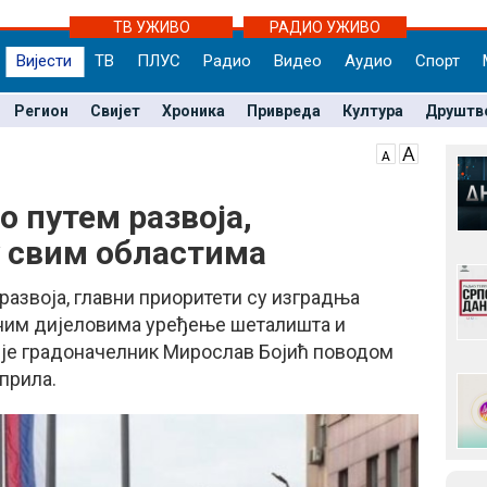
ТВ УЖИВО
РАДИО УЖИВО
Вијести
ТВ
ПЛУС
Радио
Видео
Аудио
Спорт
Регион
Свијет
Хроника
Привреда
Култура
Друштв
 путем развоја,
 свим областима
развоја, главни приоритети су изградња
аним дијеловима уређење шеталишта и
 је градоначелник Мирослав Бојић поводом
прила.