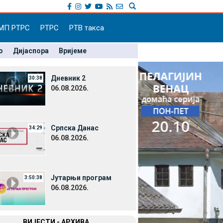
МП РТРС
РТРС
РТВ такса
о
Дијаспора
Вријеме
Дневник 2
30:38
06.08.2026.
Српска Данас
34:29
06.08.2026.
Јутарњи програм
3:50:38
06.08.2026.
ВИЈЕСТИ - АРХИВА