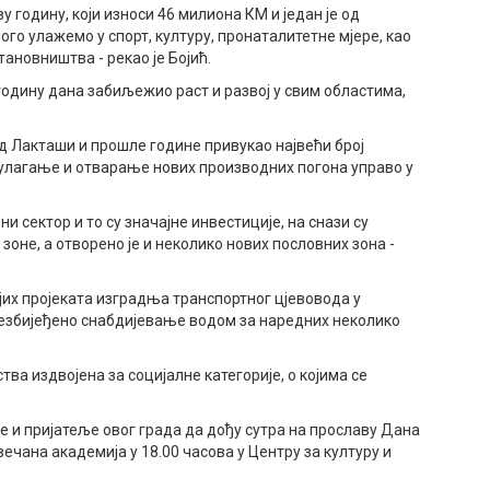
у годину, који износи 46 милиона КМ и један је од
ного улажемо у спорт, културу, пронаталитетне мјере, као
ановништва - рекао је Бојић.
 годину дана забиљежио раст и развој у свим областима,
рад Лакташи и прошле године привукао највећи број
а улагање и отварање нових производних погона управо у
и сектор и то су значајне инвестиције, на снази су
зоне, а отворено је и неколико нових пословних зона -
ијих пројеката изградња транспортног цјевовода у
безбијеђено снабдијевање водом за наредних неколико
тва издвојена за социјалне категорије, о којима се
 и пријатеље овог града да дођу сутра на прославу Дана
ечана академија у 18.00 часова у Центру за културу и