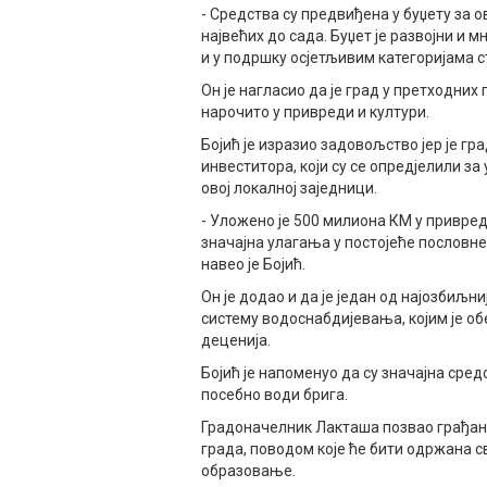
- Средства су предвиђена у буџету за ов
највећих до сада. Буџет је развојни и м
и у подршку осјетљивим категоријама ст
Он је нагласио да је град у претходних
нарочито у привреди и култури.
Бојић је изразио задовољство јер је г
инвеститора, који су се опредјелили з
овој локалној заједници.
- Уложено је 500 милиона КМ у привредн
значајна улагања у постојеће пословне 
навео је Бојић.
Он је додао и да је један од најозбиљн
систему водоснабдијевања, којим је о
деценија.
Бојић је напоменуо да су значајна средс
посебно води брига.
Градоначелник Лакташа позвао грађане
града, поводом које ће бити одржана св
образовање.