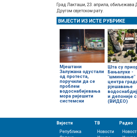
Град Лакташи, 23. априла, обиљежава 
Другом свјетском рату.
ВИЈЕСТИ ИЗ ИСТЕ РУБРИКЕ
Мјештани
Шта су прио
Залужана одустали
Бањалуке -
од протеста,
"шминкање"
поручили да се
центра град
проблем
рјешавање
водоснабијевања
водоснабди
мора ријешити
и депоније 
системски
(ВИДЕО)
Вијести
ТВ
Радио
Република
Новости
Новост