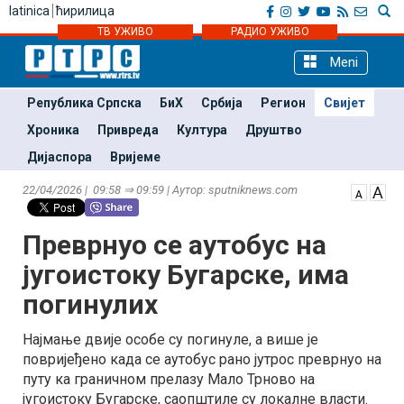
latinica
ћирилица
ТВ УЖИВО
РАДИО УЖИВО
Meni
Република Српска
БиХ
Србија
Регион
Свијет
Хроника
Привреда
Култура
Друштво
Дијаспора
Вријеме
22/04/2026 | 09:58 ⇒ 09:59 | Аутор: sputniknews.com
Преврнуо се аутобус на
југоистоку Бугарске, има
погинулих
Најмање двије особе су погинуле, а више је
повријеђено када се аутобус рано јутрос преврнуо на
путу ка граничном прелазу Мало Трново на
југоистоку Бугарске, саопштиле су локалне власти.