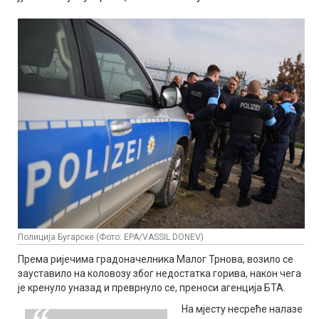
Полиција Бугарске (Фото: EPA/VASSIL DONEV)
Према ријечима градоначелника Малог Трнова, возило се
зауставило на коловозу због недостатка горива, након чега
је кренуло уназад и преврнуло се, преноси агенција БТА.
На мјесту несреће налазе