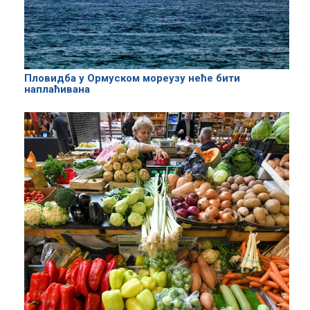
Пловидба у Ормуском мореузу неће бити
наплаћивана