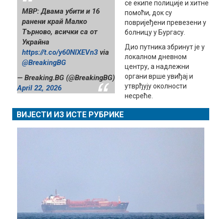
се екипе полиције и хитне
МВР: Двама убити и 16
помоћи, док су
ранени край Малко
повријеђени превезени у
Търново, всички са от
болницу у Бургасу.
Украйна
Дио путника збринут је у
https://t.co/y60NlXEVn3
via
локалном дневном
@BreakingBG
центру, а надлежни
органи врше увиђај и
— Breaking.BG (@BreakingBG)
утврђују околности
April 22, 2026
несреће.
ВИЈЕСТИ ИЗ ИСТЕ РУБРИКЕ