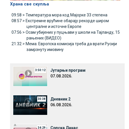
Храна све скупља
09:58 >
Температура мора код Мајорке 33 степена
08:57 >
Екстремне врућине обарају рекорде широм
централне и источне Европе
07:56 >
Осам убијених у пуцњави у школи на Тајланду, 15
рањених (ВИДЕО)
21:32 >
Мема: Европска комисија треба да врати Русији
замрзнуту имовину
Јутарњи програм
3:50:12
07.08.2026.
Дневник 2
30:38
06.08.2026.
Српска Данас
34:29