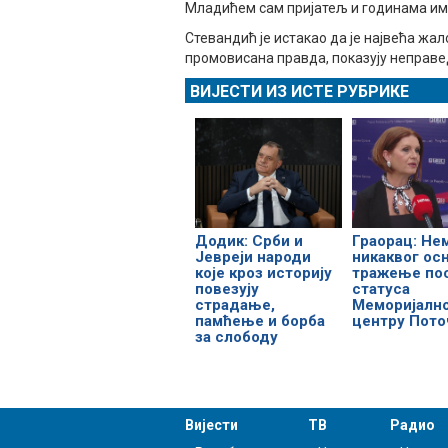
Младићем сам пријатељ и годинама има
Стевандић је истакао да је највећа жал
промовисана правда, показују неправе
ВИЈЕСТИ ИЗ ИСТЕ РУБРИКЕ
Додик: Срби и
Граорац: Не
Јевреји народи
никаквог осн
које кроз историју
тражење по
повезују
статуса
страдање,
Меморијалн
памћење и борба
центру Пото
за слободу
Вијести
ТВ
Радио