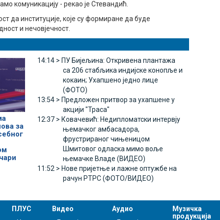
мо комуникацију - рекао је Стевандић.
ост да институције, које су формиране да буде
дност и нечовјечност.
14:14 >
ПУ Бијељина: Откривена плантажа
са 206 стабљика индијске конопље и
кокаин; Ухапшено једно лице
(ФОТО)
13:54 >
Предложен притвор за ухапшене у
акцији "Траса"
ма
12:37 >
Ковачевић: Недипломатски интервју
ова за
њемачког амбасадора,
себног
фрустрираног чињеницом
Шмитовог одласка мимо воље
ом
чари
њемачке Владе (ВИДЕО)
11:52 >
Нове пријетње и лажне оптужбе на
рачун РТРС (ФОТО/ВИДЕО)
ПЛУС
Видео
Аудио
Музичка
продукција