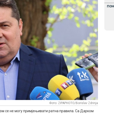
ПО
Фото: ZIPAPHOTO/Borislav Zdrinja
еком се не могу примјењивати ратна правила. Са Дарком