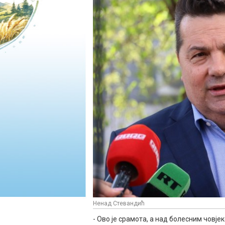
Ненад Стевандић
- Ово је срамота, а над болесним човј