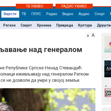
ТВ УЖИВО
РАДИО УЖИВО
Вијести
ТВ
ПЛУС
Радио
Видео
Аудио
Спорт
Регион
Свијет
Хроника
Привреда
Култура
Друштв
љавање над генералом
не Републике Српске Ненад Стевандић
ј болници иживљавају над генералом Ратком
 се не дозволи да умре у својој земљи.