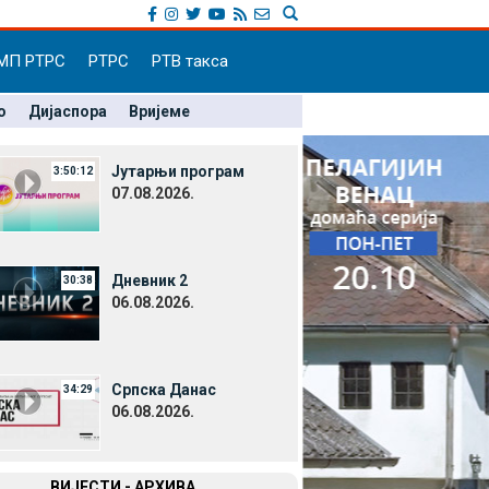
МП РТРС
РТРС
РТВ такса
о
Дијаспора
Вријеме
Јутарњи програм
3:50:12
07.08.2026.
Дневник 2
30:38
06.08.2026.
Српска Данас
34:29
06.08.2026.
ВИЈЕСТИ - АРХИВА