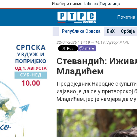
Изабери писмо:
latinica
ћирилица
Почетна
Република Српска
БиХ
Србија
22/04/2026 | 14:19 ⇒ 14:19 | Аутор: РТРС
Стевандић: Ижив
Младићем
Предсједник Народне скупшти
изјавио је да се у притворско
Младићем, јер је намјера да му