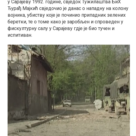
у Сарајеву 1992. године, свједок Тужилаштва БиХ
Ђурађ Мајкић свједочио је данас о нападну на колону
војника, убиству које је починио припадник зелених
беретки, те о томе како је заробљен и спроведен у
фискултурну салу у Сарајеву гдје је био тучен и
испитиван.