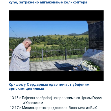
куће, затражено ангажовање хеликоптера
Кришок у Сердарима одао почаст убијеним
српским цивилима
13:15 >
Појачан саобраћај на прелазима са Црном Гором
и Хрватском
12:17 >
Министарство предложило: Возачима из БиХ