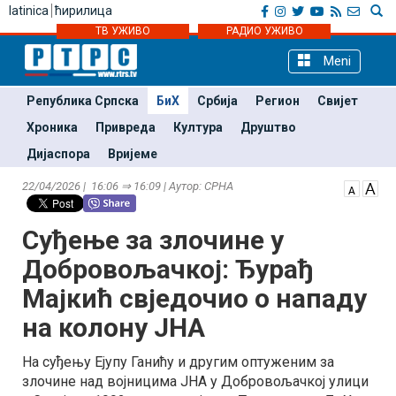
latinica
ћирилица
ТВ УЖИВО
РАДИО УЖИВО
Meni
Република Српска
БиХ
Србија
Регион
Свијет
Хроника
Привреда
Култура
Друштво
Дијаспора
Вријеме
22/04/2026 | 16:06 ⇒ 16:09 | Аутор: СРНА
Суђење за злочине у
Добровољачкој: Ђурађ
Мајкић свједочио о нападу
на колону ЈНА
На суђењу Ејупу Ганићу и другим оптуженим за
злочине над војницима ЈНА у Добровољачкој улици