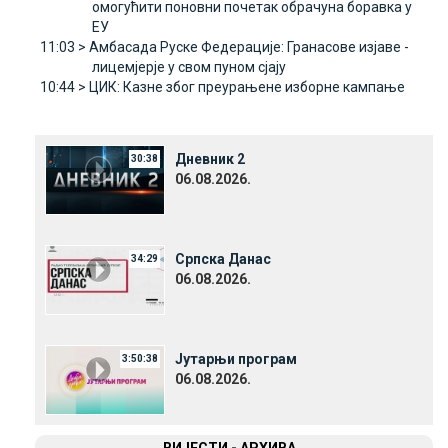
омогућити поновни почетак обрачуна боравка у
ЕУ
11:03 >
Амбасада Руске Федерације: Гранасове изјаве -
лицемјерје у свом пуном сјају
10:44 >
ЦИК: Казне због преурањене изборне кампање
Дневник 2
30:38
06.08.2026.
Српска Данас
34:29
06.08.2026.
Јутарњи програм
3:50:38
06.08.2026.