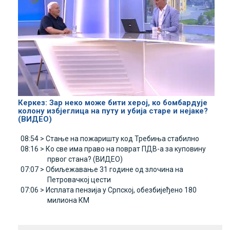
Керкез: Зар неко може бити херој, ко бомбардује
колону избјеглица на путу и убија старе и нејаке?
(ВИДЕО)
08:54 >
Стање на пожаришту код Требиња стабилно
08:16 >
Ко све има право на поврат ПДВ-а за куповину
првог стана? (ВИДЕО)
07:07 >
Обиљежавање 31 године од злочина на
Петровачкој цести
07:06 >
Исплата пензија у Српској, обезбијеђено 180
милиона КМ