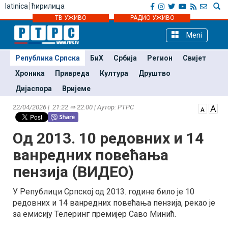
latinica
ћирилица
ТВ УЖИВО
РАДИО УЖИВО
Meni
Република Српска
БиХ
Србија
Регион
Свијет
Хроника
Привреда
Култура
Друштво
Дијаспора
Вријеме
22/04/2026 | 21:22 ⇒ 22:00 | Аутор: РТРС
Од 2013. 10 редовних и 14
ванредних повећања
пензија (ВИДЕО)
У Републици Српској од 2013. године било је 10
редовних и 14 ванредних повећања пензија, рекао је
за емисију Телеринг премијер Саво Минић.