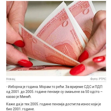
Новац
Фото: РТРС
- Изборна је година. Морам то рећи. За вријеме СДС и ПДП
од 2001. до 2005. године пензије су смањене за 50 одсто –
казао је Минић.
Каже да је тек 2005. године пензија достигла износ који је
био 2001. године.