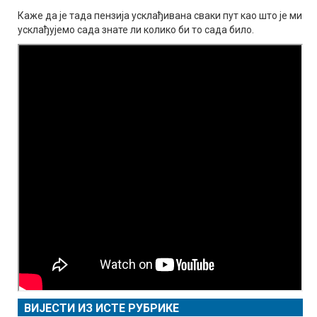
Каже да је тада пензија усклађивана сваки пут као што је ми
усклађујемо сада знате ли колико би то сада било.
ВИЈЕСТИ ИЗ ИСТЕ РУБРИКЕ