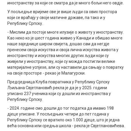
иностранству за који се сматра да је много бољи него овдје.
У посљедње вријеме све је више људи са ових простора
који се враћају у своје матичне државе, па тако и у
Републику Српску.
- Мислим да постоје многе илузије о животу у иностранству.
Као неко ко је шест година живио у Канади и обишао многе
наше заједнице широм свијета, дошао сам да негдје
пренесем своја искуства и своја лична искуства живота у
иностранству и искуства многих других људи који су
живјели у иностранству, који су можда постигли велике
материјалне успјехе, али су наставили да сањају о повратку
на своје просторе - рекао је Малагурски.
Предсједница Клуба повратника у Републику Српску
Љиљана Свјетлановић рекла је да је у 2025. години
уписано 237 ученика који су дошли из инoстранства у
Републику Српску.
- 2024. године смо дошли до тог податка да имамо 198
дјеце уписане. У посљедњих четири до пет година у
Републику Српску се вратило око 1.000 дјеце, што је једна
већа основна или средња школа - рекла је Свјетлановићева.