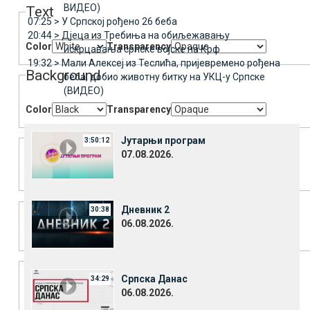
ВИДЕО)
Text
07:25 >
У Српској рођено 26 беба
20:44 >
Дјеца из Требиња на обиљежавању
Color
Transparency
искрцавања српске војске на Крф
19:32 >
Мали Алексеј из Теслића, пријевремено рођена
Background
беба, добио животну битку на УКЦ-у Српске
(ВИДЕО)
Color
Transparency
Window
Јутарњи програм
3:50:12
07.08.2026.
Color
Transparency
Font Size
Дневник 2
30:38
06.08.2026.
Text Edge Style
Српска Данас
34:29
06.08.2026.