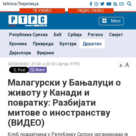
latinica
ћирилица
ТВ УЖИВО
РАДИО УЖИВО
Meni
Република Српска
БиХ
Србија
Регион
Свијет
Хроника
Привреда
Култура
Друштво
Дијаспора
Вријеме
22/04/2026 | 21:30 ⇒ 22:53 | Аутор: РТРС
Малагурски у Бањалуци о
животу у Канади и
повратку: Разбијати
митове о иностранству
(ВИДЕО)
Клуб повратника у Републику Српску организовао је