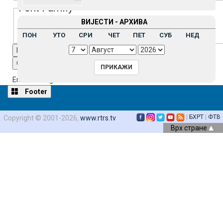
Font Family
ВИЈЕСТИ - АРХИВА
ПОН
УТО
СРИ
ЧЕТ
ПЕТ
СУБ
НЕД
Reset
restore all settings to the default values
Done
Close Modal Dialog
End of dialog window.
Footer
|
БХРТ
|
ФТВ
Copyright © 2001-2026,
www.rtrs.tv
Врх стране