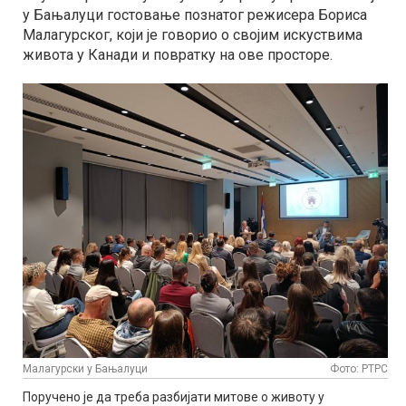
у Бањалуци гостовање познатог режисера Бориса
Малагурског, који је говорио о својим искуствима
живота у Канади и повратку на ове просторе.
Малагурски у Бањалуци
Фото: РТРС
Поручено је да треба разбијати митове о животу у