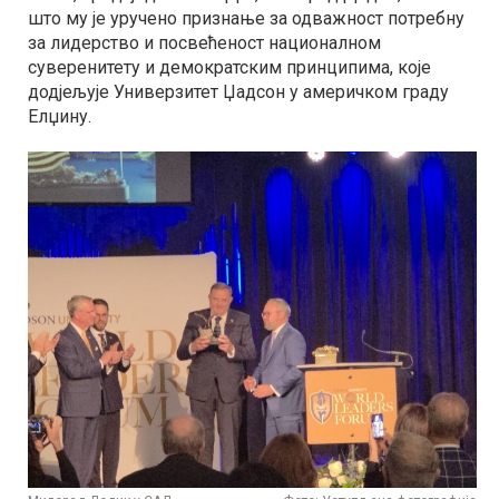
што му је уручено признање за одважност потребну
за лидерство и посвећеност националном
суверенитету и демократским принципима, које
додјељује Универзитет Џадсон у америчком граду
Елџину.