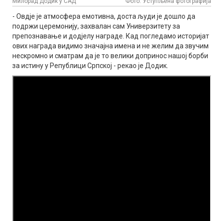
Милорад Додик у САД
Фото: Уступљена фотографија
- Овдје је атмосфера емотивна, доста људи је дошло да
подржи церемонију, захвалан сам Универзитету за
препознавање и додјелу награде. Кад погледамо историјат
ових награда видимо значајна имена и не желим да звучим
нескромно и сматрам да је то велики допринос нашој борби
за истину у Републици Српској - рекао је Додик.