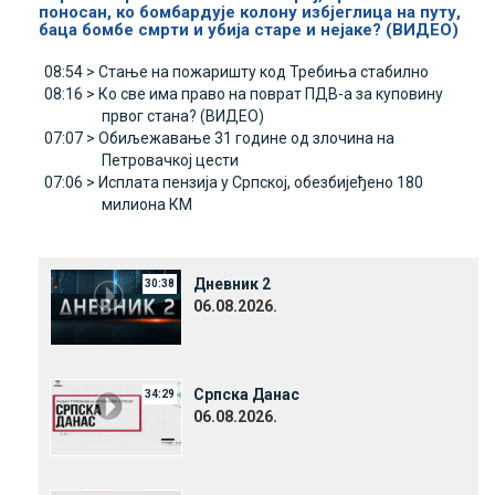
поносан, ко бомбардује колону избјеглица на путу,
баца бомбе смрти и убија старе и нејаке? (ВИДЕО)
08:54 >
Стање на пожаришту код Требиња стабилно
08:16 >
Ко све има право на поврат ПДВ-а за куповину
првог стана? (ВИДЕО)
07:07 >
Обиљежавање 31 године од злочина на
Петровачкој цести
07:06 >
Исплата пензија у Српској, обезбијеђено 180
милиона КМ
Дневник 2
30:38
06.08.2026.
Српска Данас
34:29
06.08.2026.