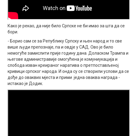
Како је рекао, да није било Српске не би имао за шта да се
бори.
- Борио сам се за Републику Српску и њен народ и то све
више људи препознаје, па и овдје у САД. Ово је било
немогуће замислити прије годину дана. Доласком Трампа и
његове администравије омогућена је комуниукација и
слобода изван креираног наратива о претпостављеној
кривици српског народа. И онда су се створили услови да се
дође до оваквих мјеста и прими једна оваква награда -
истакао је Додик.