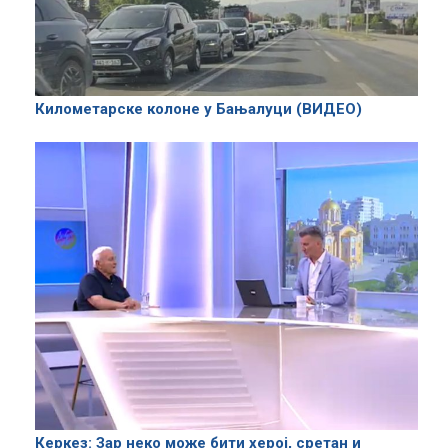
Километарске колоне у Бањалуци (ВИДЕО)
Керкез: Зар неко може бити херој, сретан и