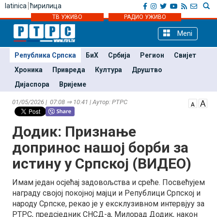
latinica
ћирилица
ТВ УЖИВО
РАДИО УЖИВО
Meni
Република Српска
БиХ
Србија
Регион
Свијет
Хроника
Привреда
Култура
Друштво
Дијаспора
Вријеме
01/05/2026 | 07:08 ⇒ 10:41 | Аутор: РТРС
Додик: Признање
допринос нашој борби за
истину у Српској (ВИДЕО)
Имам један осјећај задовољства и среће. Посвећујем
награду својој покојној мајци и Републици Српској и
народу Српске, рекао је у ексклузивном интервјуу за
РТРС, предсједник СНСД-а, Милорад Додик, након