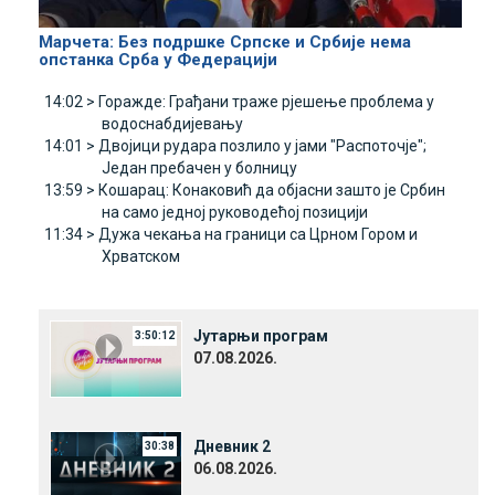
Марчета: Без подршке Српске и Србије нема
опстанка Срба у Федерацији
14:02 >
Горажде: Грађани траже рјешење проблема у
водоснабдијевању
14:01 >
Двојици рудара позлило у јами "Распоточје";
Један пребачен у болницу
13:59 >
Кошарац: Конаковић да објасни зашто је Србин
на само једној руководећој позицији
11:34 >
Дужа чекања на граници са Црном Гором и
Хрватском
Јутарњи програм
3:50:12
07.08.2026.
Дневник 2
30:38
06.08.2026.