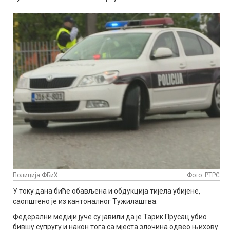
Полиција ФБиХ
Фото: РТРС
У току дана биће обављена и обдукција тијела убијене,
саопштено је из кантоналног Тужилаштва.
Федерални медији јуче су јавили да је Тарик Прусац убио
бившу супругу и након тога са мјеста злочина одвео њихову