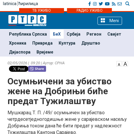
latinica
ћирилица
ТВ УЖИВО
РАДИО УЖИВО
Meni
Република Српска
БиХ
Србија
Регион
Свијет
Хроника
Привреда
Култура
Друштво
Дијаспора
Вријеме
02/05/2026 | 09:20 | Аутор: СРНА
Осумњичени за убиство
жене на Добрињи биће
предат Тужилаштву
Мушкарац Т. П. /49/ осумњичен за убиство
четрдесетједногодишње жене у сарајевском насељу
Добриња током дана ће бити предат у надлежност
Тужилаштва Кантона Сарајево.