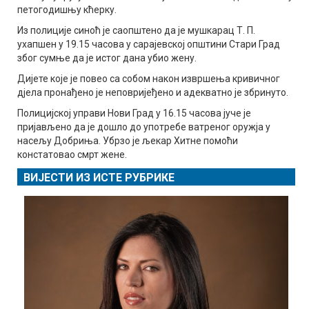
петогодишњу кћерку.
Из полиције синоћ је саопштено да је мушкарац Т. П.
ухапшен у 19.15 часова у сарајевској општини Стари Град
због сумње да је истог дана убио жену.
Дијете које је повео са собом након извршења кривичног
дјела пронађено је неповријеђено и адекватно је збринуто.
Полицијској управи Нови Град у 16.15 часова јуче је
пријављено да је дошло до употребе ватреног оружја у
насељу Добриња. Убрзо је љекар Хитне помоћи
констатовао смрт жене.
ВИЈЕСТИ ИЗ ИСТЕ РУБРИКЕ