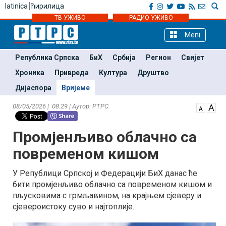
latinica
ћирилица
ТВ УЖИВО
РАДИО УЖИВО
Meni
Република Српска
БиХ
Србија
Регион
Свијет
Хроника
Привреда
Култура
Друштво
Дијаспора
Вријеме
08/05/2026 | 08:29 | Аутор: РТРС
Промјенљиво облачно са
повременом кишом
У Републици Српској и Федерацији БиХ данас ће
бити промјенљиво облачно са повременом кишом и
пљусковима с грмљавином, на крајњем сјеверу и
сјевероистоку суво и најтоплије.