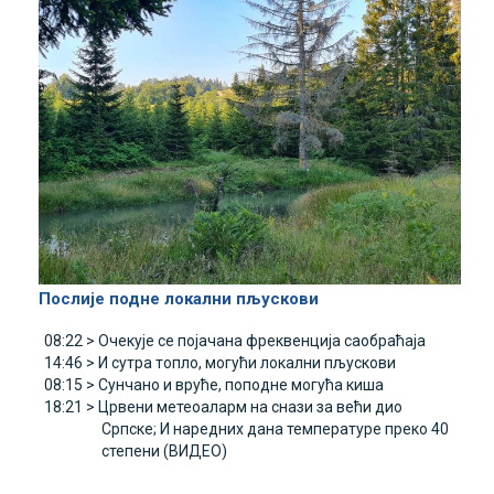
Послије подне локални пљускови
08:22 >
Очекује се појачана фреквенција саобраћаја
14:46 >
И сутра топло, могући локални пљускови
08:15 >
Сунчано и вруће, поподне могућа киша
18:21 >
Црвени метеоаларм на снази за већи дио
Српске; И наредних дана температуре преко 40
степени (ВИДЕО)