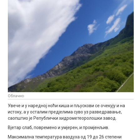
Облачно
Увече и у наредној ноћи киша и пљускови се очекују и на
истоку, а у осталим предјелима суво уз разведравање,
саопштио је Републички хидрометеоролошки завод.
Вјетар слаб, повремено и умјерен, и промјенљив.
Максимална температура ваздуха од 19 до 26 степени