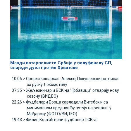
Млади ватерполисти Србије у полуфиналу СП,
слиједи дуел против Хрватске
10:06 >
Српски кошаркаш Алексеј Покушевски потписао
за руску Локомотиву
07:35 >
Жељезничар и БСК на "Грбавици" отварају нову
сезону (ВИДЕО)
22:26 >
Фудбалери Борца савладали Витебск и са
минималном предношћу путују на реванш у
Мађарску (ФОТО/ВИДЕО)
19:43 >
Филип Костић нови фудбалер ПСВ-а