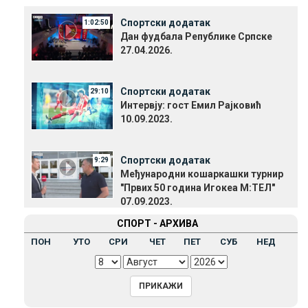
Спортски додатак
1:02:50
Дан фудбала Републике Српске
27.04.2026.
Спортски додатак
29:10
Интервју: гост Емил Рајковић
10.09.2023.
Спортски додатак
9:29
Међународни кошаркашки турнир
"Првих 50 година Игокеа М:ТЕЛ"
07.09.2023.
СПОРТ - АРХИВА
ПОН
УТО
СРИ
ЧЕТ
ПЕТ
СУБ
НЕД