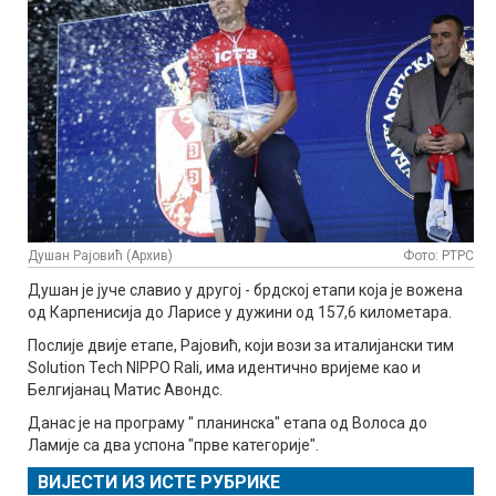
Душан Рајовић (Архив)
Фото: РТРС
Душан је јуче славио у другој - брдској етапи која је вожена
од Карпенисија до Ларисе у дужини од 157,6 километара.
Послије двије етапе, Рајовић, који вози за италијански тим
Solution Tech NIPPO Rali, има идентично вријеме као и
Белгијанац Матис Авондс.
Данас је на програму " планинска" етапа од Волоса до
Ламије са два успона "прве категорије".
ВИЈЕСТИ ИЗ ИСТЕ РУБРИКЕ