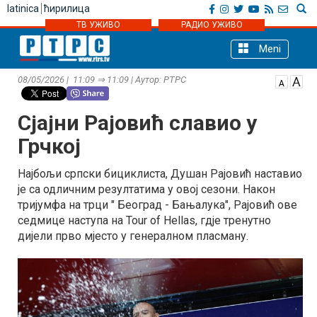
latinica
ћирилица
ТВ УЖИВО
РАДИО УЖИВО
Meni
08/05/2026 | 11:09 ⇒ 11:09 | Аутор: РТРС
Сјајни Рајовић славио у
Грчкој
Најбољи српски бициклиста, Душан Рајовић наставио
је са одличним резултатима у овој сезони. Након
тријумфа на трци " Београд - Бањалука", Рајовић ове
седмице наступа на Tour of Hellas, гдје тренутно
дијели прво мјесто у генералном пласману.