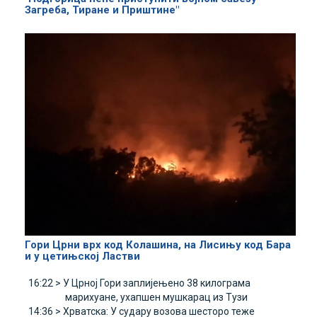
Загреба, Тиране и Приштине"
Гори Црни врх код Колашина, на Лисињу код Бара
и у цетињској Ластви
16:22 >
У Црној Гори заплијењено 38 килограма
марихуане, ухапшен мушкарац из Тузи
14:36 >
Хрватска: У судару возова шесторо теже