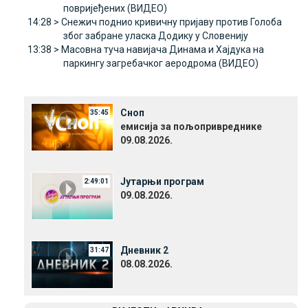
повријеђених (ВИДЕО)
14:28 >
Снежич поднио кривичну пријаву против Голоба
због забране уласка Додику у Словенију
13:38 >
Масовна туча навијача Динама и Хајдука на
паркингу загребачког аеродрома (ВИДЕО)
Сноп
35:45
емисија за пољопривреднике
09.08.2026.
Јутарњи програм
2:49:01
09.08.2026.
Дневник 2
31:47
08.08.2026.