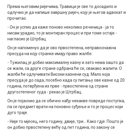
Према његовим ријечима, Травици је све то досадило и
одлучио је да напише завршну ријеч, коју је његов адвокат и
прочитао.
- Он је успио да каже поново неколико реченица - ја то
нисам урадио, то је монтиран процес и при томе остаје -
нагласио је Штрбац.
Он је напоменуо да је ово првостепена, неправоснажна
пресуда на коју странке имају право жалбе.
- Тужилац је добио максималну казну и зато нема зашто да
се жали, са друге стране одбрана ће се, свакако жалити. О
жалби ће одлучивати Високи казнени суд. Мало која
пресуда је до сада, посебно када су питању ове казне од 20
година, потврђена из прве - првостепена од стране
другостепеног суда - рекао је Штрбац.
Он је појаснио да се обично нађу некакве повреде поступка,
па се предмет врати на поновно суђење и то је процес који
дуго траје.
- Није то мјесец, него годину, двије, три... Како гдје. Пошто је
он добио првостепену већу од пет година, по закону се