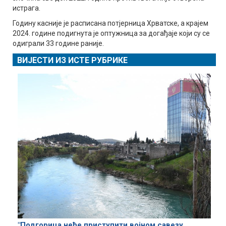
истрага.
Годину касније је расписана потјерница Хрватске, а крајем
2024. године подигнута је оптужница за догађаје који су се
одиграли 33 године раније.
ВИЈЕСТИ ИЗ ИСТЕ РУБРИКЕ
"Подгорица неће приступити војном савезу