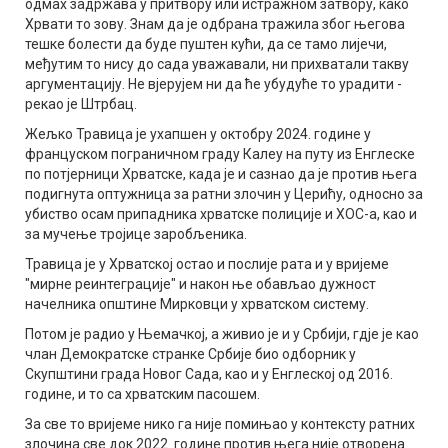
одмах задржава у притвору или истражном затвору, како
Хрвати то зову. Знам да је одбрана тражила због његова
тешке болести да буде пуштен кући, да се тамо лијечи,
међутим то нису до сада уважавали, ни прихватали такву
аргументацију. Не вјерујем ни да ће убудуће то урадити -
рекао је Штрбац.
Жељко Травица је ухапшен у октобру 2024. године у
француском пограничном граду Калеу на путу из Енглеске
по потјерници Хрватске, када је и сазнао да је против њега
подигнута оптужница за ратни злочин у Церићу, односно за
убиство осам припадника хрватске полиције и ХОС-а, као и
за мучење тројице заробљеника.
Травица је у Хрватској остао и послије рата и у вријеме
"мирне реинтеграције" и након ње обављао дужност
начелника општине Мирковци у хрватском систему.
Потом је радио у Њемачкој, а живио је и у Србији, гдје је као
члан Демократске странке Србије био одборник у
Скупштини града Новог Сада, као и у Енглеској од 2016.
године, и то са хрватским пасошем.
За све то вријеме нико га није помињао у контексту ратних
злочина све док 2022. године против њега није отворена