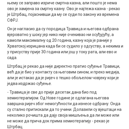
њему се заправо изриче смртна казна, али пошто је нема
ово је замјена за смртну казну. Ово је најтежа казна - рекао
је Штрбац, појаснивши да му се суди по закону из времена
СФРЈ.
Он је нагласио да су породица Травица и његова одбрана
вјероватно у шоку јер нико није очекивао ни осуђујућу, а
камоли максималну од 20 година, казну која је раније у
Хрватској изрицана када би се судило у одсуству, а некима и
у присуству прије 30 година или још у току рата, али ево и
сада.
Штрбац је рекао да није директно пратио суђење Травици,
већ да је био у контакту са његовим сином, и преко медија,
али је истакао да је ријеч о тешко обољелом човјеку који је
једва издржао суђење.
- Травица је све до прије десетак дана био под
хемиотерапијом. Од Нове године је одлагана његова
завршна ријеч због немогућности да изнесе одбрану. Онда
су стално притискали да то учини. Долазили су вјештаци на
неколико рочишта да дају своја мишљења да ли може или
не може да прича док прима хемиотерапију - рекао је
Штрбац.