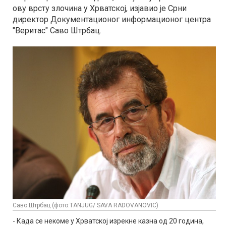
ову врсту злочина у Хрватској, изјавио је Срни
директор Документационог информационог центра
"Веритас" Саво Штрбац.
Саво Штрбац (фото:TANJUG/ SAVA RADOVANOVIC)
- Када се некоме у Хрватској изрекне казна од 20 година,