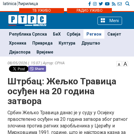
latinica
ћирилица
ТВ УЖИВО
РАДИО УЖИВО
Meni
Република Српска
БиХ
Србија
Регион
Свијет
Хроника
Привреда
Култура
Друштво
Дијаспора
Вријеме
08/05/2026 | 15:07 | Аутор: СРНА
Штрбац: Жељко Травица
осуђен на 20 година
затвора
Србин Жељко Травица данас је у суду у Осијеку
првостепено осуђен на 20 година затвора због ратног
злочина против ратних заробљеника у Церићу и
Мирковцима 1991. године, што је најстрожа казна за