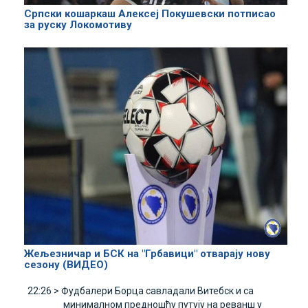
Српски кошаркаш Алексеј Покушевски потписао
за руску Локомотиву
Жељезничар и БСК на "Грбавици" отварају нову
сезону (ВИДЕО)
22:26 >
Фудбалери Борца савладали Витебск и са
минималном предношћу путују на реванш у