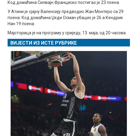
Код домаћина Силвајн Франциско постигао је 23 поена.
У Атини је сјајну Валенсију предводио Жан Монтеро са 29
поена. Код домаћина Џеди Осман убацио је 26 а Кендрик
Нан 19 поена.
Мајсторица је на програму у сриједу, 13. маја, од 20 часова.
ВИЈЕСТИ ИЗ ИСТЕ РУБРИКЕ