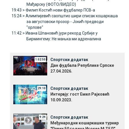
Мађарску (ФОТО/ВИДЕО)
19:43 >
Филип Костић нови фудбалер ПСВ-а
15:24 >
Алимпијевић саопштио шири списак кошаркаша
за августовски прозор - Јокић предводи
"орлове"
11:42 >
Ивана Шпановић јури рекорд Србије у
Бирмингему: Не мањка ми адреналина
Спортски додатак
1:02:50
Дан фудбала Републике Српске
27.04.2026.
Спортски додатак
29:10
Интервју: гост Емил Рајковић
10.09.2023.
Спортски додатак
9:29
Међународни кошаркашки турнир
"Првих 50 година Игокеа М:ТЕЛ"