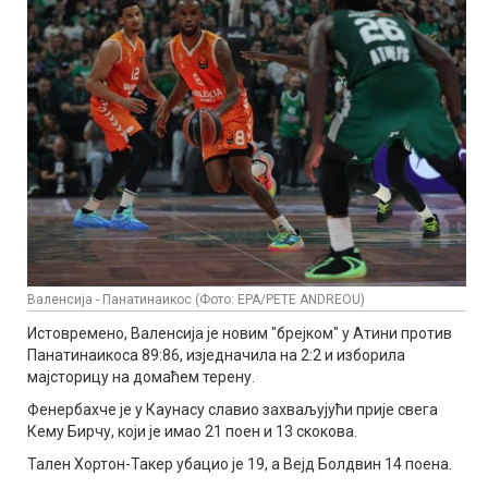
Валенсија - Панатинаикос (Фото: EPA/PETE ANDREOU)
Истовремено, Валенсија је новим "брејком" у Атини против
Панатинаикоса 89:86, изједначила на 2:2 и изборила
мајсторицу на домаћем терену.
Фенербахче је у Каунасу славио захваљујући прије свега
Кему Бирчу, који је имао 21 поен и 13 скокова.
Тален Хортон-Такер убацио је 19, а Вејд Болдвин 14 поена.