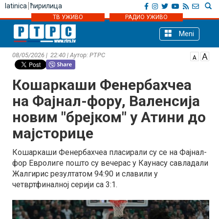
latinica
ћирилица
ТВ УЖИВО
РАДИО УЖИВО
Meni
08/05/2026 | 22:40 | Аутор: РТРС
Кошаркаши Фенербахчеа
на Фајнал-фору, Валенсија
новим "брејком" у Атини до
мајсторице
Кошаркаши Фенербахчеа пласирали су се на Фајнал-
фор Евролиге пошто су вечерас у Каунасу савладали
Жалгирис резултатом 94:90 и славили у
четвртфиналној серији са 3:1.