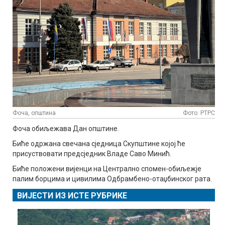
Фоча, општина
Фото: РТРС
Фоча обиљежава Дан општине.
Биће одржана свечана сједница Скупштине којој ће
присуствовати предсједник Владе Саво Минић.
Биће положени вијенци на Централно спомен-обиљежје
палим борцима и цивилима Одбрамбено-отаџбинског рата.
ВИЈЕСТИ ИЗ ИСТЕ РУБРИКЕ