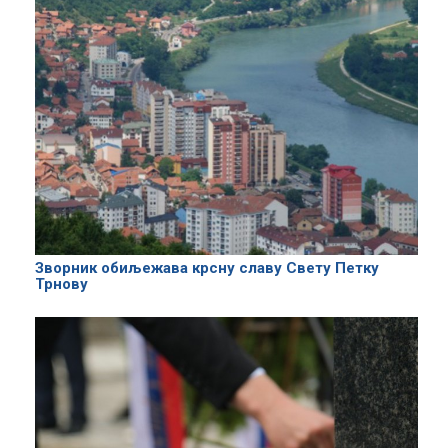
Зворник обиљежава крсну славу Свету Петку
Трнову