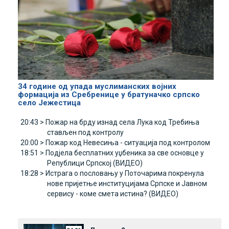
34 године од упада муслиманских војних
формација из Сребренице у братуначко српско
село Јежестица
20:43 >
Пожар на брду изнад села Лука код Требиња
стављен под контролу
20:00 >
Пожар код Невесиња - ситуација под контролом
18:51 >
Подјела бесплатних уџбеника за све основце у
Републици Српској (ВИДЕО)
18:28 >
Истрага о пословању у Поточарима покренула
нове пријетње институцијама Српске и Јавном
сервису - коме смета истина? (ВИДЕО)