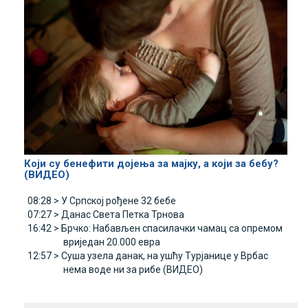
Који су бенефити дојења за мајку, а који за бебу?
(ВИДЕО)
08:28 >
У Српској рођене 32 бебе
07:27 >
Данас Света Петка Трнова
16:42 >
Брчко: Набављен спасилачки чамац са опремом
вриједан 20.000 евра
12:57 >
Суша узела данак, на ушћу Турјанице у Врбас
нема воде ни за рибе (ВИДЕО)