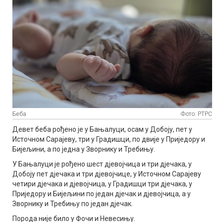
Беба
Фото: РТРС
Девет беба рођено је у Бањалуци, осам у Добоју, пет у
Источном Сарајеву, три у Градишци, по двије у Приједору и
Бијељини, а по једна у Зворнику и Требињу.
У Бањалуци је рођено шест дјевојчица и три дјечака, у
Добоју пет дјечака и три дјевојчице, у Источном Сарајеву
четири дјечака и дјевојчица, у Градишци три дјечака, у
Приједору и Бијељини по један дјечак и дјевојчица, а у
Зворнику и Требињу по један дјечак.
Порода није било у Фочи и Невесињу.