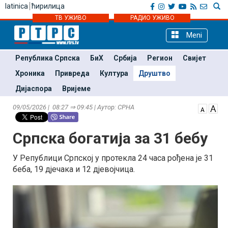
latinica
ћирилица
ТВ УЖИВО
РАДИО УЖИВО
Meni
Република Српска
БиХ
Србија
Регион
Свијет
Хроника
Привреда
Култура
Друштво
Дијаспора
Вријеме
09/05/2026 | 08:27 ⇒ 09:45 | Аутор: СРНА
Српска богатија за 31 бебу
У Републици Српској у протекла 24 часа рођена је 31
беба, 19 дјечака и 12 дјевојчица.