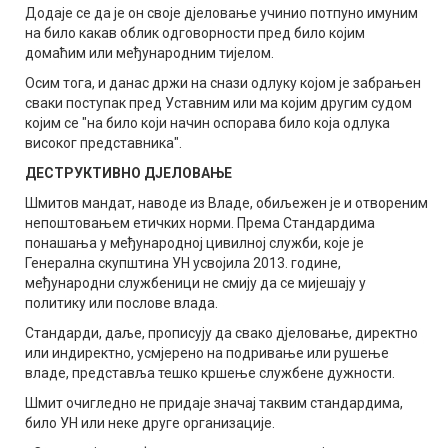
Додаје се да је он своје дјеловање учинио потпуно имуним
на било какав облик одговорности пред било којим
домаћим или међународним тијелом.
Осим тога, и данас држи на снази одлуку којом је забрањен
сваки поступак пред Уставним или ма којим другим судом
којим се "на било који начин оспорава било која одлука
високог представника".
ДЕСТРУКТИВНО ДЈЕЛОВАЊЕ
Шмитов мандат, наводе из Владе, обиљежен је и отвореним
непоштовањем етичких норми. Према Стандардима
понашања у међународној цивилној служби, које је
Генерална скупштина УН усвојила 2013. године,
међународни службеници не смију да се мијешају у
политику или послове влада.
Стандарди, даље, прописују да свако дјеловање, директно
или индиректно, усмјерено на подривање или рушење
владе, представља тешко кршење службене дужности.
Шмит очигледно не придаје значај таквим стандардима,
било УН или неке друге организације.