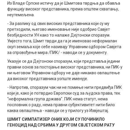
Из Владе Српске истичу да је Шмитова тврдња да обавља
функцију високог представника, према општем схватању,
неутемељена.
- За разлику од свих високих представника који су му
претходили, његово именовање није одобрио Савјет
безбједности УН како то налаже Дејтонски споразум.
Умјесто тога, Шмит тврди да га је именовао неформалан
скуп земаља које себе називају Управним одбором Савјета
за спровођење мира /ПИК/ - наводи се у документу.
Указује се да Дејтонски споразум, који представља једини
правни основ за постојање високог представника, ни ПИК-у
ни његовом Управном одбору не даје никакво овлаштење
да високог представника уопште именује.
- Напротив, споразум чак ни не помиње нити предвиђа ПИК
који је, како је потврдио Европски суд за људска права, тек
"неформална група држава". ПИК нема статут, нема
пословник о раду, нема правни субјективитет нити било
каква овлаштења - наводи се у прилогу уз Извјештај.
ШМИТ СИМПАТИЗЕР ОНИХ КОЈИ СУ ПОЧИНИЛО
ГЕНОЦИД НАД СРБИМА У ДРУГОМ СВЈЕТСКОМ РАТУ