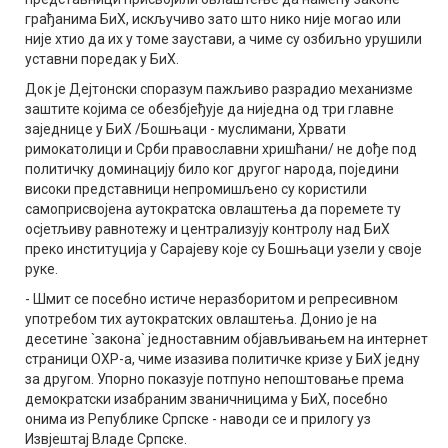
грађанима БиХ, искључиво зато што нико није могао или
није хтио да их у томе заустави, а чиме су озбиљно урушили
уставни поредак у БиХ.
Док је Дејтонски споразум пажљиво разрадио механизме
заштите којима се обезбјеђује да ниједна од три главне
заједнице у БиХ /Бошњаци - муслимани, Хрвати
римокатолици и Срби православни хришћани/ не дође под
политичку доминацију било ког другог народа, поједини
високи представници непромишљено су користили
самоприсвојена аутократска овлаштења да поремете ту
осјетљиву равнотежу и централизују контролу над БиХ
преко институција у Сарајеву које су Бошњаци узели у своје
руке.
- Шмит се посебно истиче неразборитом и репресивном
употребом тих аутократских овлаштења. Донио је на
десетине `закона` једноставним објављивањем на интернет
страници ОХР-а, чиме изазива политичке кризе у БиХ једну
за другом. Упорно показује потпуно непоштовање према
демократски изабраним званичницима у БиХ, посебно
онима из Републике Српске - наводи се и прилогу уз
Извјештај Владе Српске.