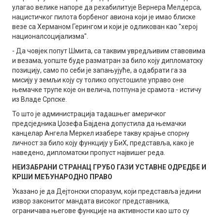
улагао велике напоре да рехабилитује Вернера Мелдерса,
нацистичког пилота борбеног авиона који је имао блиске
везе са Херманом Герингом и који је одликован као "херој
националсоцијализма".
- Да човјек попут Шмита, са таквим увредљивим ставовима
и везама, уопште буде разматран за било коју дипломатску
позицију, само по себи је запањујуће, а одабрати га за
мисију у земљи коју су толико опустошиле управо оне
њемачке трупе које он велича, потпуна је срамота - истичу
из Владе Српске.
То што је администрација тадашњег америчког
предсједника Џозефа Бајдена допустила да њемачки
канцелар Ангела Меркел изабере такву крајње спорну
личност за било коју функцију у БиХ, представља, како је
наведено, дипломатски пропуст највишег реда.
НЕИЗАБРАНИ СТРАНАЦ ГРУБО ГАЗИ УСТАВНЕ ОДРЕДБЕ И
КРШИ МЕЂУНАРОДНО ПРАВО
Указано је да Дејтонски споразум, који представља једини
извор законитог мандата високог представника,
ограничава његове функције на активности као што су