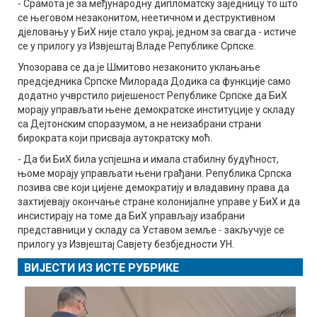
- Срамота је за међународну дипломатску заједницу то што
се његовом незаконитом, неетичном и деструктивном
дјеловању у БиХ није стало украј, једном за свагда - истиче
се у прилогу уз Извјештај Владе Републике Српске.
Упозорава се да је Шмитово незаконито уклањање
предсједника Српске Милорада Додика са функције само
додатно учврстило ријешеност Републике Српске да БиХ
морају управљати њене демократске институције у складу
са Дејтонским споразумом, а не неизабрани страни
бирократа који присваја аутократску моћ.
- Да би БиХ била успјешна и имала стабилну будућност,
њоме морају управљати њени грађани. Република Српска
позива све који цијене демократију и владавину права да
захтијевају окончање стране колонијалне управе у БиХ и да
инсистирају на томе да БиХ управљају изабрани
представници у складу са Уставом земље - закључује се
прилогу уз Извјештај Савјету безбједности УН.
ВИЈЕСТИ ИЗ ИСТЕ РУБРИКЕ