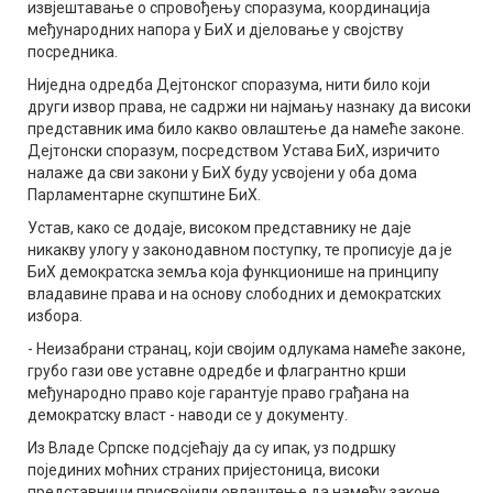
извјештавање о спровођењу споразума, координација
међународних напора у БиХ и дјеловање у својству
посредника.
Ниједна одредба Дејтонског споразума, нити било који
други извор права, не садржи ни најмању назнаку да високи
представник има било какво овлаштење да намеће законе.
Дејтонски споразум, посредством Устава БиХ, изричито
налаже да сви закони у БиХ буду усвојени у оба дома
Парламентарне скупштине БиХ.
Устав, како се додаје, високом представнику не даје
никакву улогу у законодавном поступку, те прописује да је
БиХ демократска земља која функционише на принципу
владавине права и на основу слободних и демократских
избора.
- Неизабрани странац, који својим одлукама намеће законе,
грубо гази ове уставне одредбе и флагрантно крши
међународно право које гарантује право грађана на
демократску власт - наводи се у документу.
Из Владе Српске подсјећају да су ипак, уз подршку
појединих моћних страних пријестоница, високи
представници присвојили овлаштење да намећу законе