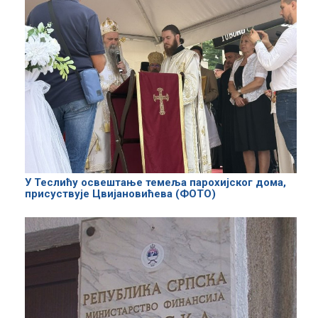
У Теслићу освештање темеља парохијског дома,
присуствује Цвијановићева (ФОТО)