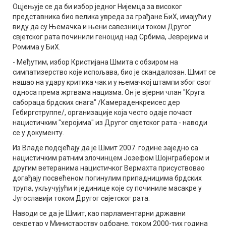
Оцјењује се да би избор једног Нијемца за високог
представника био велика увреда за грађане БиХ, имајући у
виду да су Њемачка и њени савезници током Другог
свјетског рата починили геноцид над Србима, Јеврејима и
Ромима у БиХ.
- Међутим, избор Кристијана Шмита с обзиром на
симпатизерство које испољава, био је скандалозан. Шмит се
нашао на удару критика чак и у њемачкој штампи због свог
односа према жртвама нацизма. Он је вјерни члан "Круга
сабораца брдских снага" /Камераденкреисес дер
Гебиргструппе/, организације која често одаје почаст
нацистичким "херојима" из Другог свјетског рата - наводи
се у документу.
Из Владе подсјећају да је Шмит 2007. године заједно са
нацистичким ратним злочинцем Јозефом Шојнграбером и
другим ветеранима нацистичког Вермахта присуствовао
догађају посвећеном погинулим припадницима брдских
трупа, укључујући и јединице које су починиле масакре у
Југославији током Другог свјетског рата.
Наводи се да је Шмит, као парламентарни државни
секретар у Министарству одбране, током 2000-тих година