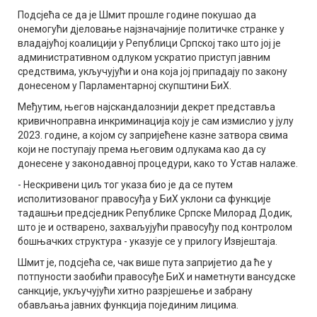
Подсјећа се да је Шмит прошле године покушао да
онемогући дјеловање најзначајније политичке странке у
владајућој коалицији у Републици Српској тако што јој је
административном одлуком ускратио приступ јавним
средствима, укључујући и она која јој припадају по закону
донесеном у Парламентарној скупштини БиХ.
Међутим, његов најскандалознији декрет представља
кривичноправна инкриминација коју је сам измислио у јулу
2023. године, а којом су запријећене казне затвора свима
који не поступају према његовим одлукама као да су
донесене у законодавној процедури, како то Устав налаже.
- Нескривени циљ тог указа био је да се путем
исполитизованог правосуђа у БиХ уклони са функције
тадашњи предсједник Републике Српске Милорад Додик,
што је и остварено, захваљујући правосуђу под контролом
бошњачких структура - указује се у прилогу Извјештаја.
Шмит је, подсјећа се, чак више пута запријетио да ће у
потпуности заобићи правосуђе БиХ и наметнути вансудске
санкције, укључујући хитно разрјешење и забрану
обављања јавних функција појединим лицима.