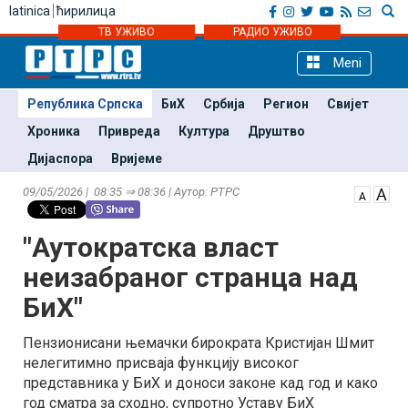
latinica
ћирилица
ТВ УЖИВО
РАДИО УЖИВО
Meni
Република Српска
БиХ
Србија
Регион
Свијет
Хроника
Привреда
Култура
Друштво
Дијаспора
Вријеме
09/05/2026 | 08:35 ⇒ 08:36 | Аутор: РТРС
"Аутократска власт
неизабраног странца над
БиХ"
Пензионисани њемачки бирократа Кристијан Шмит
нелегитимно присваја функцију високог
представника у БиХ и доноси законе кад год и како
год сматра за сходно, супротно Уставу БиХ