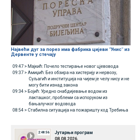
Највећи дуг за порез има фабрика цијеви "Унис" из
Дервенте у стечају
09:47 >
Мајкић: Почело тестирање новог цјевовода
09:37 >
Амиџић: Без обзира на хистерију и нервозу,
Суљагић и институција на чијем је челу нису и не
могу бити изнад закона
09:34 >
Бојић: Уредно снабдијевање водом из
лакташког, проблеми са испоруком из
бањалучког водовода
08:54 >
Стабилна ситуација на пожаришту код Требиња
Јутарњи програм
2:48:56
08.08.2026.