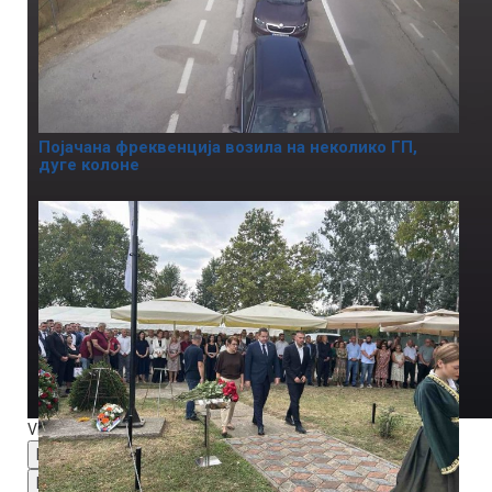
Појачана фреквенција возила на неколико ГП,
дуге колоне
Video Player is loading.
Play Video
Play