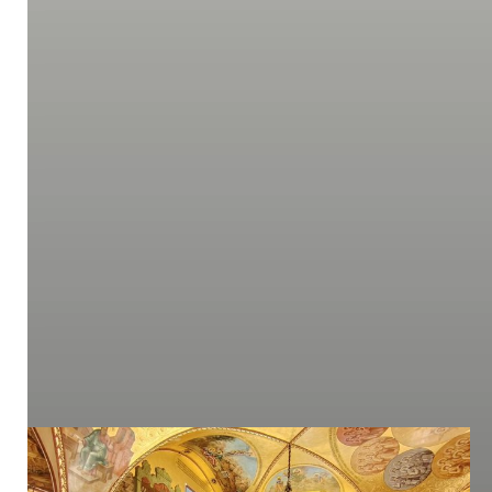
Он је сваком представнику стране делегације пришао и
наздравио.