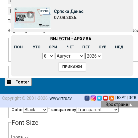
Fullscreen
Српска Данас
32:00
07.08.2026.
This is a modal window.
Beginning of dialog window. Escape will cancel and close the windo
Text
ВИЈЕСТИ - АРХИВА
ПОН
УТО
СРИ
ЧЕТ
ПЕТ
СУБ
НЕД
Color
Transparency
Background
Color
Transparency
Footer
Window
|
БХРТ
|
ФТВ
Copyright © 2001-2026,
www.rtrs.tv
Врх стране
Color
Transparency
Font Size