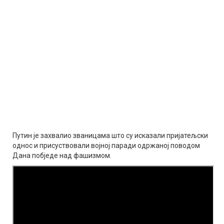
Путин је захвалио званицама што су исказали пријатељски
однос и присуствовали војној паради одржаној поводом
Дана побједе над фашизмом.