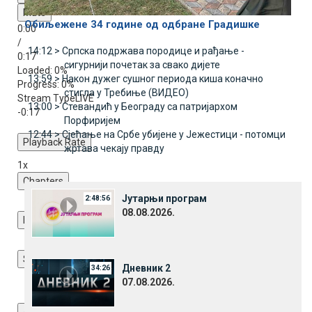
Mute
Обиљежене 34 године од одбране Градишке
0:00
/
14:12 >
Српска подржава породице и рађање -
0:17
сигурнији почетак за свако дијете
Loaded
: 0%
13:59 >
Након дужег сушног периода киша коначно
Progress
: 0%
стигла у Требиње (ВИДЕО)
Stream Type
LIVE
13:00 >
Стевандић у Београду са патријархом
-0:17
Порфиријем
12:44 >
Сјећање на Србе убијене у Јежестици - потомци
Playback Rate
жртава чекају правду
1x
Chapters
Chapters
Јутарњи програм
2:48:56
08.08.2026.
Descriptions
descriptions off
, selected
Subtitles
Дневник 2
34:26
subtitles settings
, opens subtitles settings dialog
07.08.2026.
subtitles off
, selected
Audio Track