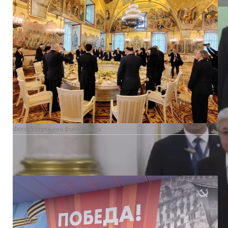
Фото: Уступљена фотографија
Претходно је на Црвеном тргу одржана Парада побједе којој
су присуствовали Путин и стране делегације, међу њима и
делегација Републике Српске.