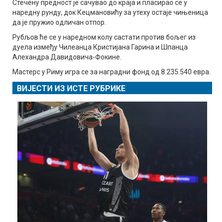
Стечену предност је сачувао до краја и пласирао се у
наредну рунду, док Кецмановићу за утеху остаје чињеница
да је пружио одличан отпор.
Рубљов ће се у наредном колу састати против бољег из
дуела између Чилеанца Кристијана Гарина и Шпанца
Алехандра Давидовича-Фокине.
Мастерс у Риму игра се за наградни фонд од 8.235.540 евра.
ВИЈЕСТИ ИЗ ИСТЕ РУБРИКЕ