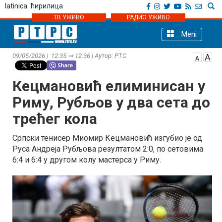
latinica
ћирилица
ТВ УЖИВО
РАДИО УЖИВО
Meni
09/05/2026 | 12:35 ⇒ 12:36 | Аутор: РТС
Кецмановић елиминисан у
Риму, Рубљов у два сета до
трећег кола
Српски тенисер Миомир Кецмановић изгубио је од
Руса Андреја Рубљова резултатом 2:0, по сетовима
6:4 и 6:4 у другом колу мастерса у Риму.