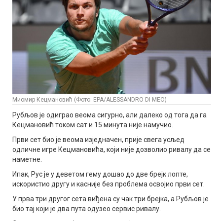
Миомир Кецмановић (Фото: EPA/ALESSANDRO DI MEO)
Рубљов је одиграо веома сигурно, али далеко од тога да га
Кецмановић током сат и 15 минута није намучио.
Први сет био је веома изједначен, прије свега усљед
одличне игре Кецмановића, који није дозволио ривалу да се
наметне.
Ипак, Рус је у деветом гему дошао до две брејк лопте,
искористио другу и касније без проблема освојио први сет.
У прва три другог сета виђена су чак три брејка, а Рубљов је
био тај који је два пута одузео сервис ривалу.