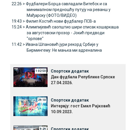
22:26 >
Фудбалери Борца савладали Витебск и са
минималном предношћу путују на реванш у
Мађарску (ФОТО/ВИДЕО)
19:43 >
Филип Костић нови фудбалер ПСВ-а
15:24 >
Алимпијевић саопштио шири списак кошаркаша
за августовски прозор - Јокић предводи
"орлове"
11:42 >
Ивана Шпановић јури рекорд Србије у
Бирмингему: Не мањка ми адреналина
Спортски додатак
1:02:50
Дан фудбала Републике Српске
27.04.2026.
Спортски додатак
29:10
Интервју: гост Емил Рајковић
10.09.2023.
Спортски додатак
9:29