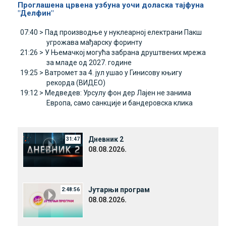
Проглашена црвена узбуна уочи доласка тајфуна
"Делфин"
07:40 >
Пад производње у нуклеарној електрани Пакш
угрожава мађарску форинту
21:26 >
У Њемачкој могућа забрана друштвених мрежа
за младе од 2027. године
19:25 >
Ватромет за 4. јул ушао у Гинисову књигу
рекорда (ВИДЕО)
19:12 >
Медведев: Урсулу фон дер Лајен не занима
Европа, само санкције и бандеровска клика
Дневник 2
31:47
08.08.2026.
Јутарњи програм
2:48:56
08.08.2026.