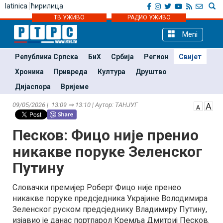
latinica
ћирилица
ТВ УЖИВО
РАДИО УЖИВО
Meni
Република Српска
БиХ
Србија
Регион
Свијет
Хроника
Привреда
Култура
Друштво
Дијаспора
Вријеме
09/05/2026 | 13:09 ⇒ 13:10 | Аутор: ТАНЈУГ
Песков: Фицо није пренио
никакве поруке Зеленског
Путину
Словачки премијер Роберт Фицо није пренео
никакве поруке предсједника Украјине Володимира
Зеленског руском предсједнику Владимиру Путину,
изјавио је данас портпарол Кремља Дмитриј Песков.