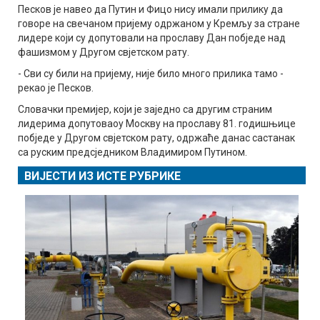
Песков је навео да Путин и Фицо нису имали прилику да
говоре на свечаном пријему одржаном у Кремљу за стране
лидере који су допутовали на прославу Дан побједе над
фашизмом у Другом свјетском рату.
- Сви су били на пријему, није било много прилика тамо -
рекао је Песков.
Словачки премијер, који је заједно са другим страним
лидерима допутоваоу Москву на прославу 81. годишњице
побједе у Другом свјетском рату, одржаће данас састанак
са руским предсједником Владимиром Путином.
ВИЈЕСТИ ИЗ ИСТЕ РУБРИКЕ