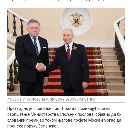
Фицо и Путин (Фото: EPA/GRIGORY SYSOEV/SPUTNIK/)
Претходно је словачки лист Правда, позивајући се на
саопштење Министарства спољних послова, објавио да би
словачки премијер током његове посјете Москви могао да
пренесе поруку Зеленског.