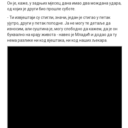
Он је, каже, у задњих мјесец дана имао два мождана удара,
од којих је други био прошле суботе.
- Ти извjештаји су стигли, значи, један је стигао у петак
ујутро, други у петак поподне. Ја не могу те детаље да
износим, али суштина је, могу слободно да кажем, да је он
буквално на крају живота - навео је Младић и додао да ту
нема разлике ни код вјештака, ни код наших љекара.