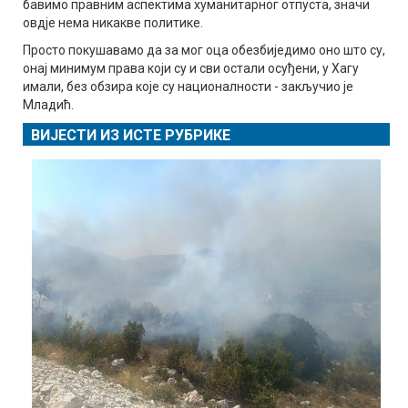
бавимо правним аспектима хуманитарног отпуста, значи
овдје нема никакве политике.
Просто покушавамо да за мог оца обезбиједимо оно што су,
онај минимум права који су и сви остали осуђени, у Хагу
имали, без обзира које су националности - закључио је
Младић.
ВИЈЕСТИ ИЗ ИСТЕ РУБРИКЕ