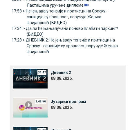
Лакташима уручене дипломе
17:58 >
Не јењавају тензије и притисци на Српску -
санкције су прошлост, поручује Жељка
Цвијановић (ВИДЕО)
17:34 >
Да ли ће Бањалучани поново плаћати паркинг?
(ВИДЕО)
17:28 >
ДНЕВНИК 2: Не јењавају тензије и притисци на
Српску - санкције су прошлост, поручује Жељка
Цвијановић
Дневник 2
31:47
08.08.2026.
Јутарњи програм
2:48:56
08.08.2026.