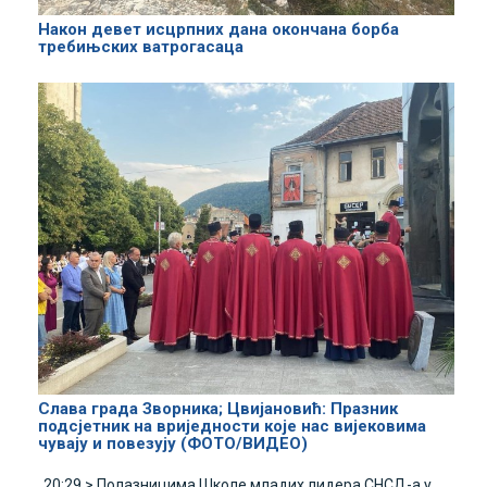
Након девет исцрпних дана окончана борба
требињских ватрогасаца
Слава града Зворника; Цвијановић: Празник
подсјетник на вриједности које нас вијековима
чувају и повезују (ФОТО/ВИДЕО)
20:29 >
Полазницима Школе младих лидера СНСД-а у