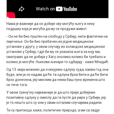
Нама је важније да он добије сву могућу његу и неку
подршку која је могућа да му се продужи живот.
- Он не би био пуштен на слободу у Србију, нити фактички на
лијечење. Он би био пребачен из једне медицинске
установе у другу, у овом случају из холандске медицинске
установе у Србију, гдје би му се указала њега за коју ми,
сматрамо да не добија у Хагу онолико колико би требало и
колико је могуће. Њихови љекари то одбијају - каже Младић.
Од 13. маја можемо да очекујемо одлуку суда, каква год она
буде, али ја се надам да ће та одлука брза бити и да ће бити
брзо донесена, јер мислим да нема баш пуно времена што
се тиче тога.
У овом тренутку најважније је да што прије добијемо
позитивну одлуку у смислу да га пусте да умре у Србији, јер
је то нешто што су они у свим осталим случајима радили.
Ти су притисци, каже, политичке природе, а ми са овдје