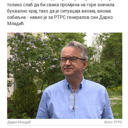
толико слаб да би свака промјена на горе значила
буквално крај, тако да је ситуација веома, веома
озбиљна - навео је за РТРС генералов син Дарко
Младић.
Дарко Младић
Фото: РТРС