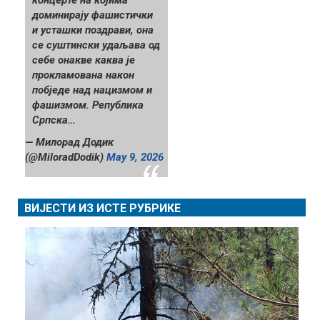
доминирају фашистички
и усташки поздрави, она
се суштински удаљава од
себе онакве каква је
прокламована након
побједе над нацизмом и
фашизмом. Република
Српска…
— Милорад Додик
(@MiloradDodik)
May 9, 2026
ВИЈЕСТИ ИЗ ИСТЕ РУБРИКЕ