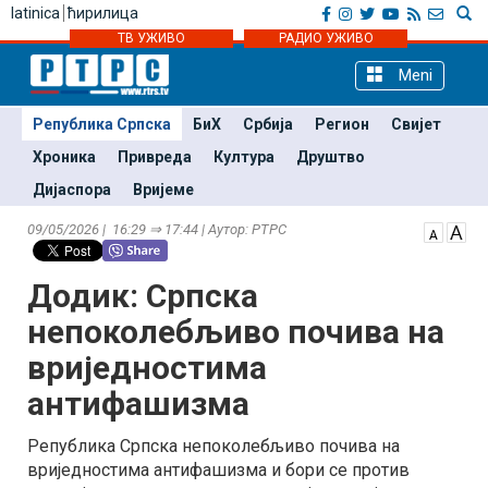
latinica
ћирилица
ТВ УЖИВО
РАДИО УЖИВО
Meni
Република Српска
БиХ
Србија
Регион
Свијет
Хроника
Привреда
Култура
Друштво
Дијаспора
Вријеме
09/05/2026 | 16:29 ⇒ 17:44 | Аутор: РТРС
Додик: Српска
непоколебљиво почива на
вриједностима
антифашизма
Република Српска непоколебљиво почива на
вриједностима антифашизма и бори се против