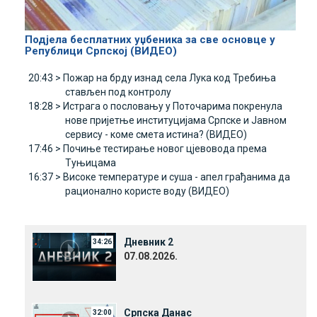
Подјела бесплатних уџбеника за све основце у
Републици Српској (ВИДЕО)
20:43 >
Пожар на брду изнад села Лука код Требиња
стављен под контролу
18:28 >
Истрага о пословању у Поточарима покренула
нове пријетње институцијама Српске и Јавном
сервису - коме смета истина? (ВИДЕО)
17:46 >
Почиње тестирање новог цјевовода према
Туњицама
16:37 >
Високе температуре и суша - апел грађанима да
рационално користе воду (ВИДЕО)
Дневник 2
34:26
07.08.2026.
Српска Данас
32:00