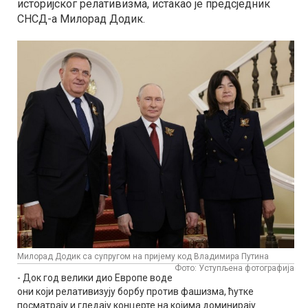
историјског релативизма, истакао је предсједник
СНСД-а Милорад Додик.
Милорад Додик са супругом на пријему код Владимира Путина
Фото: Уступљена фотографија
- Док год велики дио Европе воде
они који релативизују борбу против фашизма, ћутке
посматрају и гледају концерте на којима доминирају