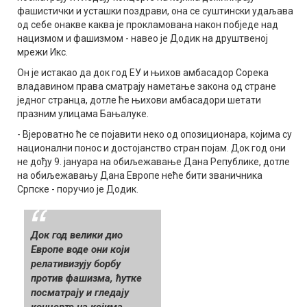
фашистички и усташки поздрави, она се суштински удаљава
од себе онакве каква је прокламована након побједе над
нацизмом и фашизмом - навео је Додик на друштвеној
мрежи Икс.
Он је истакао да док год ЕУ и њихов амбасадор Сорека
владавином права сматрају наметање закона од стране
једног странца, дотле ће њихови амбасадори шетати
празним улицама Бањалуке.
- Вјероватно ће се појавити неко од опозиционара, којима су
национални понос и достојанство стран појам. Док год они
не дођу 9. јануара на обиљежавање Дана Републике, дотле
на обиљежавању Дана Европе неће бити званичника
Српске - поручио је Додик.
Док год велики дио
Европе воде они који
релативизују борбу
против фашизма, ћутке
посматрају и гледају
концерте на којима