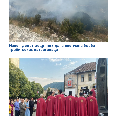
Након девет исцрпних дана окончана борба
требињских ватрогасаца