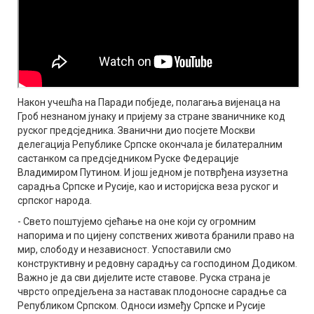
Након учешћа на Паради побједе, полагања вијенаца на
Гроб незнаном јунаку и пријему за стране званичнике код
руског предсједника. Званични дио посјете Москви
делегација Републике Српске окончала је билатералним
састанком са предсједником Руске Федерације
Владимиром Путином. И још једном је потврђена изузетна
сарадња Српске и Русије, као и историјска веза руског и
српског народа.
- Свето поштујемо сјећање на оне који су огромним
напорима и по цијену сопствених живота бранили право на
мир, слободу и независност. Успоставили смо
конструктивну и редовну сарадњу са господином Додиком.
Важно је да сви дијелите исте ставове. Руска страна је
чврсто опредјељена за наставак плодоносне сарадње са
Републиком Српском. Односи између Српске и Русије