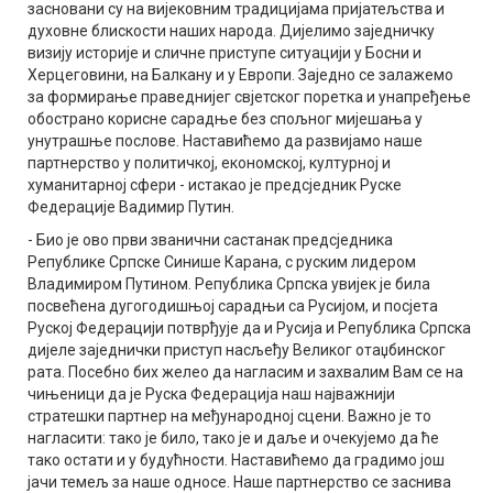
засновани су на вијековним традицијама пријатељства и
духовне блискости наших народа. Дијелимо заједничку
визију историје и сличне приступе ситуацији у Босни и
Херцеговини, на Балкану и у Европи. Заједно се залажемо
за формирање праведнијег свјетског поретка и унапређење
обострано корисне сарадње без спољног мијешања у
унутрашње послове. Наставићемо да развијамо наше
партнерство у политичкој, економској, културној и
хуманитарној сфери - истакао је предсједник Руске
Федерације Вадимир Путин.
- Био је ово први званични састанак предсједника
Републике Српске Синише Карана, с руским лидером
Владимиром Путином. Република Српска увијек је била
посвећена дугогодишњој сарадњи са Русијом, и посјета
Руској Федерацији потврђује да и Русија и Република Српска
дијеле заједнички приступ насљеђу Великог отаџбинског
рата. Посебно бих желео да нагласим и захвалим Вам се на
чињеници да је Руска Федерација наш најважнији
стратешки партнер на међународној сцени. Важно је то
нагласити: тако је било, тако је и даље и очекујемо да ће
тако остати и у будућности. Наставићемо да градимо још
јачи темељ за наше односе. Наше партнерство се заснива