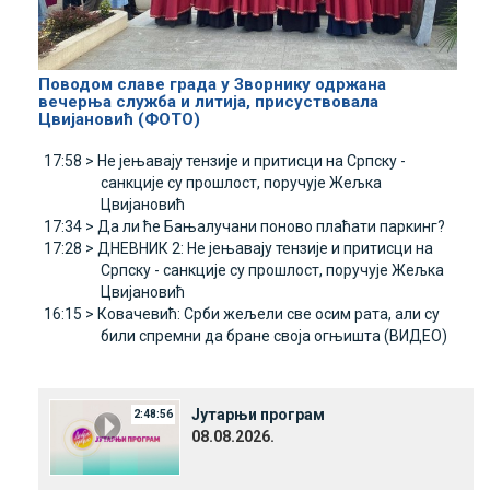
Поводом славе града у Зворнику одржана
вечерња служба и литија, присуствовала
Цвијановић (ФОТО)
17:58 >
Не јењавају тензије и притисци на Српску -
санкције су прошлост, поручује Жељка
Цвијановић
17:34 >
Да ли ће Бањалучани поново плаћати паркинг?
17:28 >
ДНЕВНИК 2: Не јењавају тензије и притисци на
Српску - санкције су прошлост, поручује Жељка
Цвијановић
16:15 >
Ковачевић: Срби жељели све осим рата, али су
били спремни да бране своја огњишта (ВИДЕО)
Јутарњи програм
2:48:56
08.08.2026.