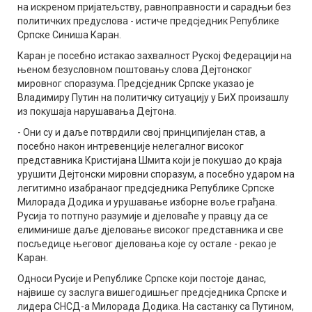
на искреном пријатељству, равноправности и сарадњи без
политичких предуслова - истиче предсједник Републике
Српске Синиша Каран.
Каран је посебно истакао захвалност Руској Федерацији на
њеном безусловном поштовању слова Дејтонског
мировног споразума. Предсједник Српске указао је
Владимиру Путин на политичку ситуацију у БиХ произашлу
из покушаја нарушавања Дејтона.
- Они су и даље потврдили свој принципијелан став, а
посебно након интревенције нелегалног високог
представника Кристијана Шмита који је покушао до краја
урушити Дејтонски мировни споразум, а посебно ударом на
легитимно изабранаог предсједника Републике Српске
Милорада Додика и урушавање изборне воље грађана.
Русија то потпуно разумије и дјеловаће у правцу да се
елиминише даље дјеловање високог представника и све
посљедице његовог дјеловања које су остале - рекао је
Каран.
Односи Русије и Републике Српске који постоје данас,
највише су заслуга вишегодишњег предсједника Српске и
лидера СНСД-а Милорада Додика. На састанку са Путином,