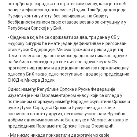
потврђена је сарадња на стратешком нивоу, како је то већ
раније дефинисано,нагласио је Додик. Такође, додао је да
Русија у континуитету, без оклијевања, на Савјету
безбједности износи своје ставове везано за ситуацију и у
Републици Српској и у БиХ.
- Сједница која ће се одржавати за два, три дана у СБ у
Њујорку сигурно ће имати један дефинитиван и ригоризан
став Руске Федерације. Ми смо тражили и рекли да је тај
Шмит нелегалан, да он не може да доноси никакве одлуке
па би било неопходно да све његове одлуке путем СБ
прогласе ништавним и да је једини начин за нормализацију
односа у БиХ такво једно поступање - додао је предсједник
СНСД-а Микора Додик.
Однос између Републике Српске и Руске Федерације
изузетан је и на Парламентарном нивоу, који се огледа у
потписаном споразуму између Народне скупштине Српске и
руске Думе. Сарадња Српске и Русије никада се није
заснивала на штету других, него искључиво на међусобно
добрим односима званичне Бањалуке и Москве, истакао је
предсједника Парламента Српске Ненад Стевандић.
- Ми нисмо никада прихватили да жртвујемо своје