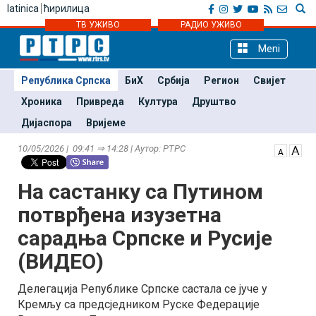
latinica
ћирилица
ТВ УЖИВО
РАДИО УЖИВО
Meni
Република Српска
БиХ
Србија
Регион
Свијет
Хроника
Привреда
Култура
Друштво
Дијаспора
Вријеме
10/05/2026 | 09:41 ⇒ 14:28 | Аутор: РТРС
На састанку са Путином
потврђена изузетна
сарадња Српске и Русије
(ВИДЕО)
Делегација Републике Српске састала се јуче у
Кремљу са предсједником Руске Федерације