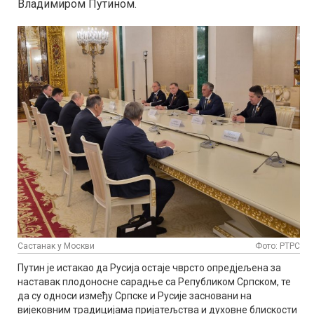
Владимиром Путином.
Састанак у Москви
Фото: РТРС
Путин је истакао да Русија остаје чврсто опредјељена за
наставак плодоносне сарадње са Републиком Српском, те
да су односи између Српске и Русије засновани на
вијековним традицијама пријатељства и духовне блискости