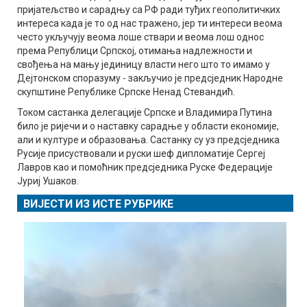
пријатељство и сарадњу са РФ ради туђих геополитичких
интереса када је то од нас тражено, јер ти интереси веома
често укључују веома лоше ствари и веома лош однос
према Републици Српској, отимања надлежности и
свођења на мању јединицу власти него што то имамо у
Дејтонском споразуму - закључио је предсједник Народне
скупштине Републике Српске Ненад Стевандић.
Током састанка делегације Српске и Владимира Путина
било је ријечи и о наставку сарадње у области економије,
али и културе и образовања. Састанку су уз предсједника
Русије присуствовали и руски шеф дипломатије Сергеј
Лавров као и помоћник предсједника Руске Федерације
Јуриј Ушаков.
ВИЈЕСТИ ИЗ ИСТЕ РУБРИКЕ