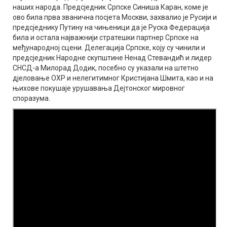
наших народа. Предсједник Српске Синиша Каран, коме је
ово била прва званична посјета Москви, захвалио је Русији и
предсједнику Путину на чињеници да је Руска Федерација
била и остала најважнији стратешки партнер Српске на
међународној сцени. Делегација Српске, коју су чинили и
предсједник Народне скупштине Ненад Стевандић и лидер
СНСД-а Милорад Додик, посебно су указали на штетно
дјеловање ОХР и нелегитимног Кристијана Шмита, као и на
њихове покушаје урушавања Дејтонског мировног
споразума.