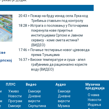
- рекао је Додик.
20:43 >
Пожар на брду изнад села Лука код
Требиња стављен под контролу
18:28 >
Истрага о пословању у Поточарима
покренула нове пријетње
институцијама Српске и Јавном
сервису - коме смета истина?
(ВИДЕО)
17:46 >
Почиње тестирање новог цјевовода
све
према Туњицама
16:37 >
Високе температуре и суша - апел
рпској
грађанима да рационално користе
воду (ВИДЕО)
ПЛУС
Видео
Аудио
Музичка
продукција
и
Уживо
Емисије
Емисије
О нама
Новости
Дневне
Дневне
Новости
ам
Програм
вијести
вијести
Издања
е
Емисије
Скупштина
Музика