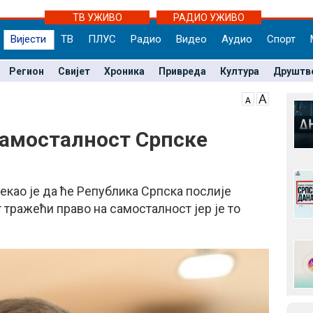
ТВ УЖИВО
РАДИО УЖИВО
Вијести
ТВ
ПЛУС
Радио
Видео
Аудио
Спорт
Регион
Свијет
Хроника
Привреда
Култура
Друштв
самосталност Српске
као је да ће Република Српска послије
т тражећи право на самосталност јер је то