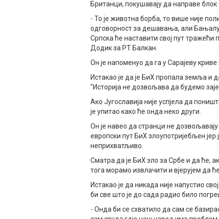
Британци, покушавају да направе блок
- То је животна борба, то више није по
одговорност за дешавања, али Бањалук
Српска ће наставити свој пут тражећи пр
Додик за РТ Балкан.
Он је напоменуо да га у Сарајеву криве
Истакао је да је БиХ пропала земља и 
"Историја не дозвољава да будемо заје
Ако Југославија није успјела да пони
је упитао како ће онда неко други.
Он је навео да странци не дозвољавају 
европски пут БиХ злоупотријебљен јер 
неприхватљиво.
Сматра да је БиХ зло за Србе и да ће, а
тога морамо извлачити и вјерујем да ће 
Истакао је да никада није напустио сво
би све што је до сада радио било погре
- Онда би се схватило да сам се базира