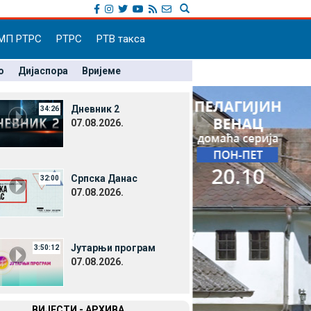
МП РТРС
РТРС
РТВ такса
о
Дијаспора
Вријеме
Дневник 2
34:26
07.08.2026.
Српска Данас
32:00
07.08.2026.
Јутарњи програм
3:50:12
07.08.2026.
ВИЈЕСТИ - АРХИВА