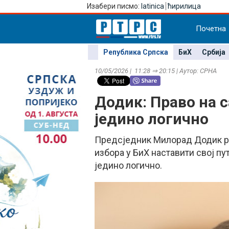
Изабери писмо:
latinica
ћирилица
Почетна
Република Српска
БиХ
Србија
10/05/2026 | 11:28 ⇒ 20:15 | Аутор: СРНА
Додик: Право на 
једино логично
Предсједник Милорад Додик ре
избора у БиХ наставити свој пу
једино логично.