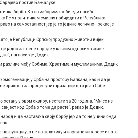
 Сарајево против Бањалуке.
литичка борба. Ко на изборима побиједи носиће
а ће у политичком смислу побиједити и Република
аво на самосталност јер је то једино логично - рекао је
 што је Републици Српској продужио животни вијек.
да је јадно за њене народе у каквим односима живе.
дно", нагласио је Додик.
шти разлике међу Србима, Хрватима и муслиманима, Додик
хомогенизацију Срба на простору Балкана, као и да је
је кориштен за процес унитаризације што је за Србе
ко остану у овом оквиру, нестати за 20 година. "Ми се из
свијест код Срба о томе да расте", рекао је Додик.
ј народ и да наставља своју борбу јер да то не учини онда
шно.
о на функцију, а не на политику и народне интересе и зато