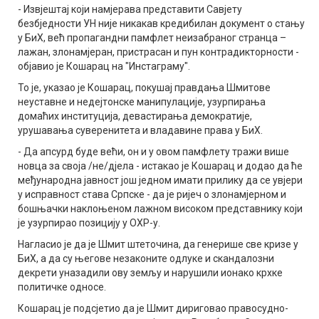
- Извјештај који намјерава представити Савјету
безбједности УН није никакав кредибилан документ о стању
у БиХ, већ пропагандни памфлет неизабраног странца –
лажан, злонамјеран, пристрасан и пун контрадикторности -
објавио је Кошарац на "Инстаграму".
То је, указао је Кошарац, покушај правдања Шмитове
неуставне и недејтонске манипулације, узурпирања
домаћих институција, девастирања демократије,
урушавања суверенитета и владавине права у БиХ.
- Да апсурд буде већи, он и у овом памфлету тражи више
новца за своја /не/дјела - истакао је Кошарац и додао да ће
међународна јавност још једном имати прилику да се увјери
у исправност става Српске - да је ријеч о злонамјерном и
бошњачки наклоњеном лажном високом представнику који
је узурпирао позицију у ОХР-у.
Нагласио је да је Шмит штеточина, да генерише све кризе у
БиХ, а да су његове незаконите одлуке и скандалозни
декрети уназадили ову земљу и нарушили ионако крхке
политичке односе.
Кошарац је подсјетио да је Шмит дириговао правосудно-