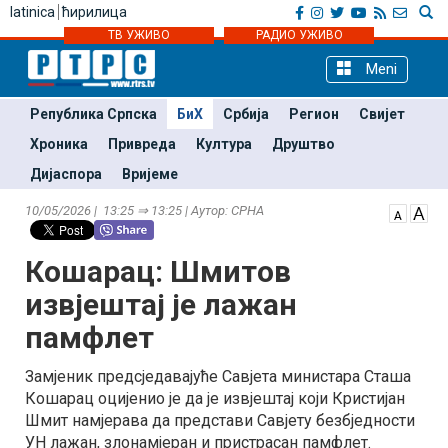
latinica
ћирилица
ТВ УЖИВО
РАДИО УЖИВО
Meni
Република Српска
БиХ
Србија
Регион
Свијет
Хроника
Привреда
Култура
Друштво
Дијаспора
Вријеме
10/05/2026 | 13:25 ⇒ 13:25 | Аутор: СРНА
Кошарац: Шмитов
извјештај је лажан
памфлет
Замјеник предсједавајуће Савјета министара Сташа
Кошарац оцијенио је да је извјештај који Кристијан
Шмит намјерава да представи Савјету безбједности
УН лажан, злонамјеран и пристрасан памфлет.