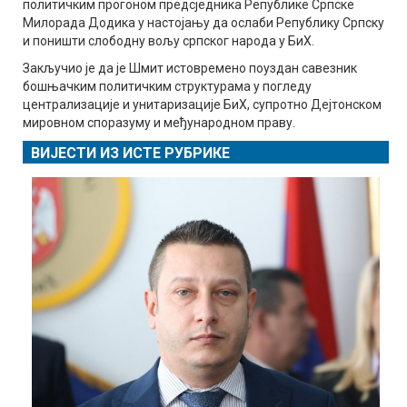
политичким прогоном предсједника Републике Српске
Милорада Додика у настојању да ослаби Републику Српску
и поништи слободну вољу српског народа у БиХ.
Закључио је да је Шмит истовремено поуздан савезник
бошњачким политичким структурама у погледу
централизације и унитаризације БиХ, супротно Дејтонском
мировном споразуму и међународном праву.
ВИЈЕСТИ ИЗ ИСТЕ РУБРИКЕ