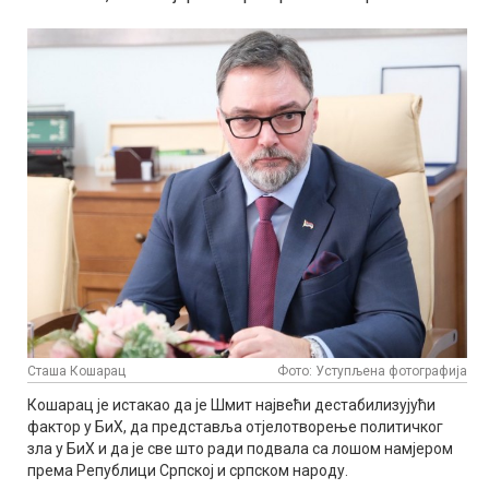
Сташа Кошарац
Фото: Уступљена фотографија
Кошарац је истакао да је Шмит највећи дестабилизујући
фактор у БиХ, да представља отјелотворење политичког
зла у БиХ и да је све што ради подвала са лошом намјером
према Републици Српској и српском народу.