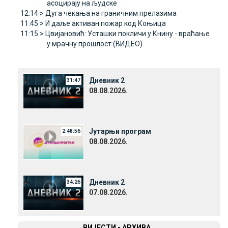
асоцирају на људске
12:14 >
Дуга чекања на граничним прелазима
11:45 >
И даље активан пожар код Коњица
11:15 >
Цвијановић: Усташки покличи у Книну - враћање
у мрачну прошлост (ВИДЕО)
Дневник 2
31:47
08.08.2026.
Јутарњи програм
2:48:56
08.08.2026.
Дневник 2
34:26
07.08.2026.
ВИЈЕСТИ - АРХИВА