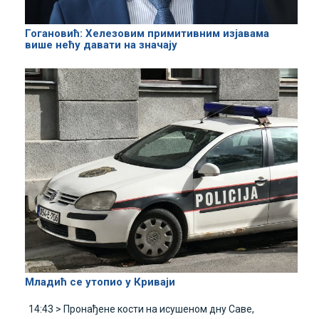
Гогановић: Хелезовим примитивним изјавама
више нећу давати на значају
Младић се утопио у Криваји
14:43 >
Пронађене кости на исушеном дну Саве,