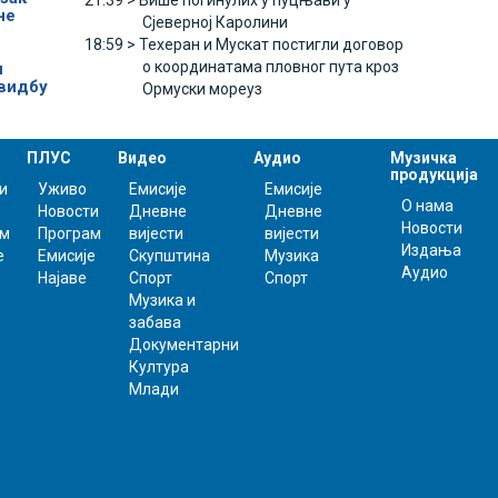
21:39 >
Више погинулих у пуцњави у
не
Сјеверној Каролини
18:59 >
Техеран и Мускат постигли договор
о координатама пловног пута кроз
и
видбу
Ормуски мореуз
ПЛУС
Видео
Аудио
Музичка
продукција
и
Уживо
Емисије
Емисије
О нама
Новости
Дневне
Дневне
Новости
ам
Програм
вијести
вијести
Издања
е
Емисије
Скупштина
Музика
Аудио
Најаве
Спорт
Спорт
Музика и
забава
Документарни
Култура
Млади