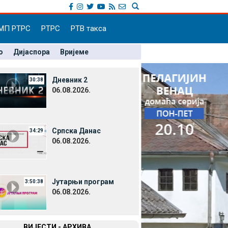
МП РТРС
РТРС
РТВ такса
о
Дијаспора
Вријеме
Дневник 2
30:38
06.08.2026.
Српска Данас
34:29
06.08.2026.
Јутарњи програм
3:50:38
06.08.2026.
ВИЈЕСТИ - АРХИВА