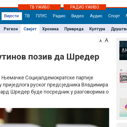
ТВ УЖИВО
РАДИО УЖИВО
Вијести
ТВ
ПЛУС
Радио
Видео
Аудио
Спорт
Регион
Свијет
Хроника
Привреда
Култура
Друштв
утинов позив да Шредер
у Њемачке Социјалдемократске партије
ну приједлога руског предсједника Владимира
хард Шредер буде посредник у разговорима о