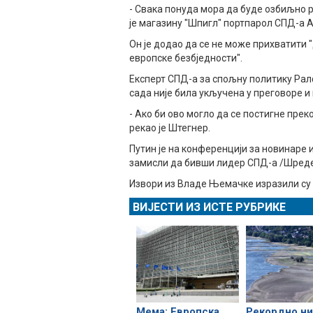
- Свака понуда мора да буде озбиљно р
је магазину "Шпигл" портпарол СПД-а 
Он је додао да се не може прихватити "
европске безбједности".
Експерт СПД-а за спољну политику Ралф
сада није била укључена у преговоре и 
- Ако би ово могло да се постигне прек
рекао је Штегнер.
Путин је на конференцији за новинаре 
замисли да бивши лидер СПД-а /Шредер
Извори из Владе Њемачке изразили су 
ВИЈЕСТИ ИЗ ИСТЕ РУБРИКЕ
Мема: Европска
Рекордно ни