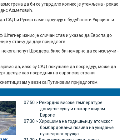
азмотрена да би се утврдило колико је утемљена - рекао
Адис Ахметовић.
да САД и Русија саме одлучују о будућности Украјине и
 Штегнер изнио је сличан став и указао да Европа до
није у стању да даје приједлоге.
о некога попут Шредера, било би немарно да се искључи -
изјавио да, иако су САД покушале да посредују, може да
/ дјелује као посредник на европској страни.
скептицизам у вези са Путиновим приједлогом.
07:50 >
Рекордно високе температуре
донијеле сушу и пожаре широм
Европе
07:30 >
Хирошима на годишњицу атомског
бомбардовања позива на укидање
нуклеарног оружја
зак