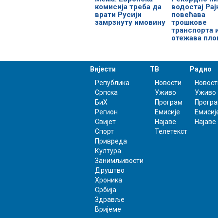
комисија треба да
водостај Рај
врати Русији
повећава
замрзнуту имовину
трошкове
транспорта 
отежава пло
Вијести
ТВ
Радио
Република
Новости
Новост
Српска
Уживо
Уживо
БиХ
Програм
Прогр
Регион
Емисије
Емисиј
Свијет
Најаве
Најаве
Спорт
Телетекст
Привреда
Култура
Занимљивости
Друштво
Хроника
Србија
Здравље
Вријеме