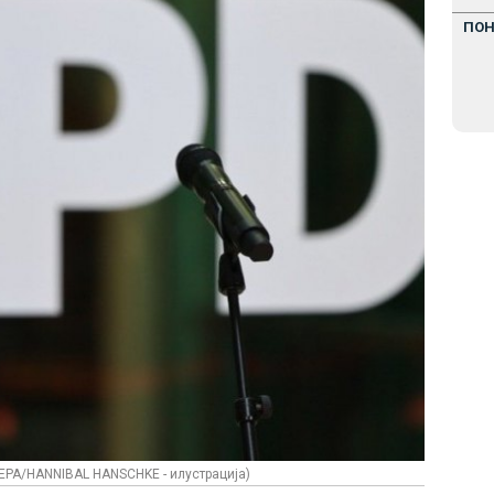
ПО
 EPA/HANNIBAL HANSCHKE - илустрација)