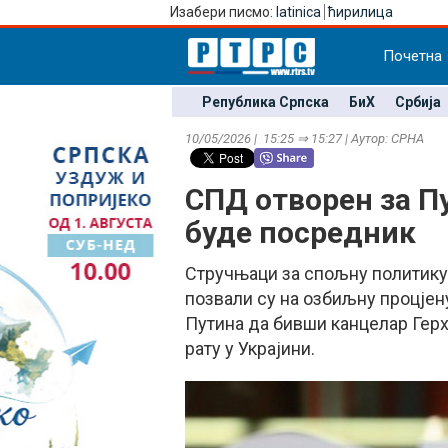
Изабери писмо:
latinica
ћирилица
Почетна
Република Српска
БиХ
Србија
10/05/2026 | 15:25 ⇒ 15:27 | Аутор: СРНА
СПД отворен за П
буде посредник
Стручњаци за спољну политик
позвали су на озбиљну процје
Путина да бивши канцелар Гер
рату у Украјини.