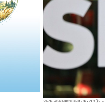
Социјалдемократска партија Немачке (фото: