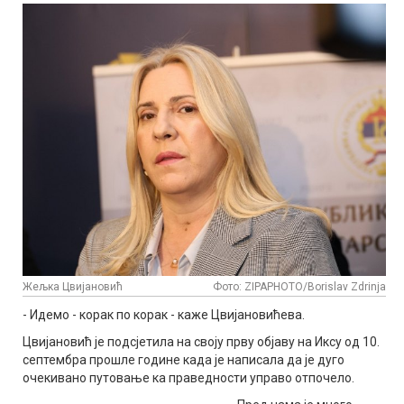
Жељка Цвијановић
Фото: ZIPAPHOTO/Borislav Zdrinja
- Идемо - корак по корак - каже Цвијановићева.
Цвијановић је подсјетила на своју прву објаву на Иксу од 10.
септембра прошле године када је написала да је дуго
очекивано путовање ка праведности управо отпочело.