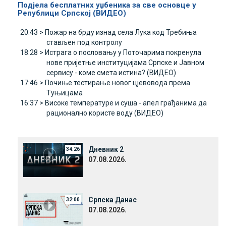
Подјела бесплатних уџбеника за све основце у
Републици Српској (ВИДЕО)
20:43 >
Пожар на брду изнад села Лука код Требиња
стављен под контролу
18:28 >
Истрага о пословању у Поточарима покренула
нове пријетње институцијама Српске и Јавном
сервису - коме смета истина? (ВИДЕО)
17:46 >
Почиње тестирање новог цјевовода према
Туњицама
16:37 >
Високе температуре и суша - апел грађанима да
рационално користе воду (ВИДЕО)
Дневник 2
34:26
07.08.2026.
Српска Данас
32:00
07.08.2026.