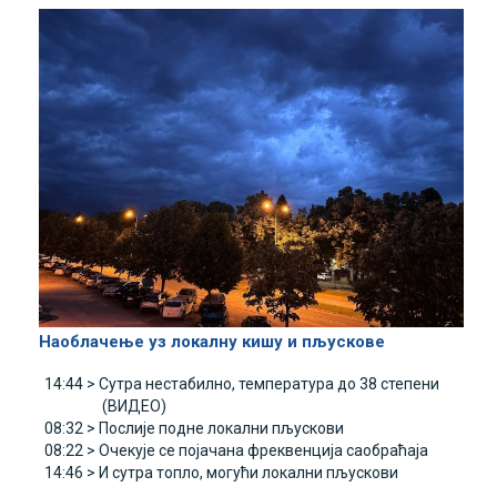
Наоблачење уз локалну кишу и пљускове
14:44 >
Сутра нестабилно, температура до 38 степени
(ВИДЕО)
08:32 >
Послије подне локални пљускови
08:22 >
Очекује се појачана фреквенција саобраћаја
14:46 >
И сутра топло, могући локални пљускови