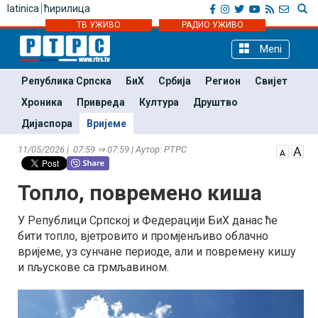
latinica
ћирилица
ТВ УЖИВО
РАДИО УЖИВО
Meni
Република Српска
БиХ
Србија
Регион
Свијет
Хроника
Привреда
Култура
Друштво
Дијаспора
Вријеме
11/05/2026 | 07:59 ⇒ 07:59 | Аутор: РТРС
Топло, повремено киша
У Републици Српској и Федерацији БиХ данас ће
бити топло, вјетровито и промјенљиво облачно
вријеме, уз сунчане периоде, али и повремену кишу
и пљускове са грмљавином.