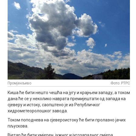
Промјенљиво
Фото: РТРС
Киша ће бити нешто чешћа на југу и крајњем западу, а током
дана ће се у неколико наврата премијештати од запада ка
сјеверу и истоку, саопштено је из Републичког
хидрометеоролошког завода.
Током поподнева на сјевероистоку ће бити пролазно јачих
пљускова.
Вјетар ће бити умјерен, јужног и југозападног смјера.