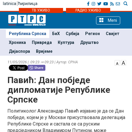
latinica
ћирилица
ТВ УЖИВО
РАДИО УЖИВО
Meni
Република Српска
БиХ
Србија
Регион
Свијет
Хроника
Привреда
Култура
Друштво
Дијаспора
Вријеме
11/05/2026 | 09:23 ⇒ 09:23 | Аутор: СРНА
Павић: Дан побједе
дипломатије Републике
Српске
Политиколог Александар Павић изјавио је да се Дан
побједе, којем је у Москви присуствовала делегација
Републике Спрске и састала се са руским
предсједником Владимиром Путином, може