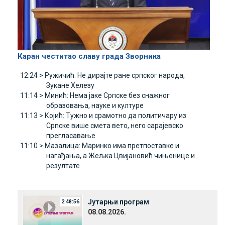
Каран честитао славу града Зворника
12:24 >
Ружичић: Не дирајте ране српског народа,
Зукане Хелезу
11:14 >
Минић: Нема јаке Српске без снажног
образовања, науке и културе
11:13 >
Којић: Тужно и срамотно да политичару из
Српске више смета вето, него сарајевско
прегласавање
11:10 >
Мазалица: Маринко има претпоставке и
нагађања, а Жељка Цвијановић чињенице и
резултате
Јутарњи програм
2:48:56
08.08.2026.