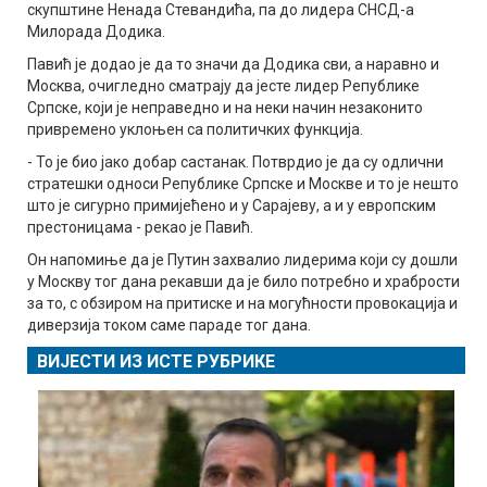
скупштине Ненада Стевандића, па до лидера СНСД-а
Милорада Додика.
Павић је додао је да то значи да Додика сви, а наравно и
Москва, очигледно сматрају да јесте лидер Републике
Српске, који је неправедно и на неки начин незаконито
привремено уклоњен са политичких функција.
- То је био јако добар састанак. Потврдио је да су одлични
стратешки односи Републике Српске и Москве и то је нешто
што је сигурно примијећено и у Сарајеву, а и у европским
престоницама - рекао је Павић.
Он напомиње да је Путин захвалио лидерима који су дошли
у Москву тог дана рекавши да је било потребно и храбрости
за то, с обзиром на притиске и на могућности провокација и
диверзија током саме параде тог дана.
ВИЈЕСТИ ИЗ ИСТЕ РУБРИКЕ