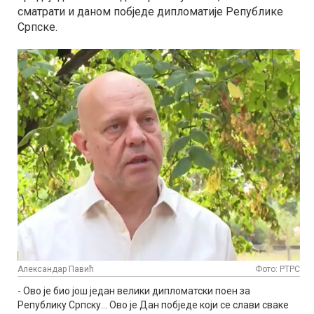
сматрати и даном побједе дипломатије Републике
Српске.
Александар Павић
Фото: РТРС
- Ово је био још један велики дипломатски поен за
Републику Српску... Ово је Дан побједе који се слави сваке