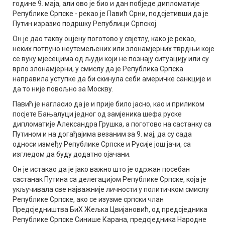
године 9. маја, али ово је био и дан побједе дипломатије
Републике Српске - рекао је Павић Срни, подсјетивши да је
Путин изразио подршку Републици Српској.
Он је дао такву оцјену поготово у свјетлу, како је рекао,
неких потпуно неутемељених или злонамјерних тврдњи које
се вуку мјесецима од људи који не познају ситуацију или су
врло злонамјерни, у смислу да је Република Српска
направила уступке да би скинула себи америчке санкције и
да то није повољно за Москву.
Павић је нагласио да је и прије било јасно, као и приликом
посјете Бањалуци једног од замјеника шефа руске
дипломатије Александра Грушка, а поготово на састанку са
Путином и на догађајима везаним за 9. мај, да су сада
односи између Републике Српске и Русије још јачи, са
изгледом да буду додатно ојачани.
Он је истакао да је јако важно што је одржан посебан
састанак Путина са делегацијом Републике Српске, која је
укључивала све најважније личности у политичком смислу
Републике Српске, ако се изузме српски члан
Предсједништва БиХ Жељка Цвијановић, од предсједника
Републике Српске Синише Карана, предсједника Народне