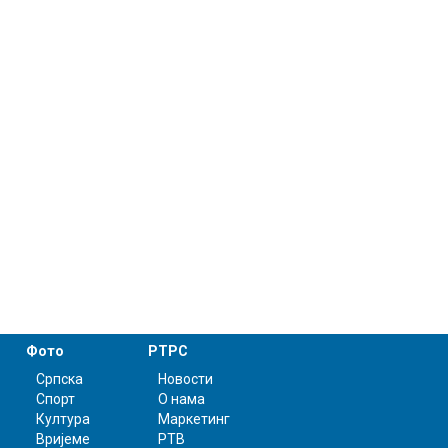
Фото
РТРС
Српска
Новости
Спорт
О нама
Култура
Маркетинг
Вријеме
РТВ