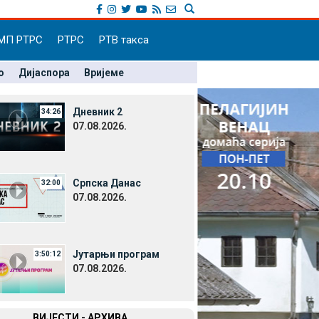
МП РТРС
РТРС
РТВ такса
о
Дијаспора
Вријеме
Дневник 2
34:26
07.08.2026.
Српска Данас
32:00
07.08.2026.
Јутарњи програм
3:50:12
07.08.2026.
ВИЈЕСТИ - АРХИВА