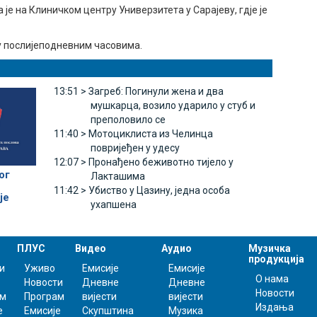
е на Клиничком центру Универзитета у Сарајеву, гдје је
 у послијеподневним часовима.
13:51 >
Загреб: Погинули жена и два
мушкарца, возило ударило у стуб и
преполовило се
11:40 >
Мотоциклиста из Челинца
повријеђен у удесу
12:07 >
Пронађено беживотно тијело у
ог
Лакташима
11:42 >
Убиство у Цазину, једна особа
је
ухапшена
ПЛУС
Видео
Аудио
Музичка
продукција
и
Уживо
Емисије
Емисије
О нама
Новости
Дневне
Дневне
Новости
ам
Програм
вијести
вијести
Издања
е
Емисије
Скупштина
Музика