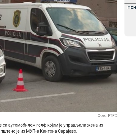
ПО
Фото: РТРС
се са аутомобилом голф којим је управљала жена из
аопштено је из МУП-а Кантона Сарајево.