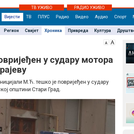
ТВ УЖИВО
РАДИО УЖИВО
Вијести
ТВ
ПЛУС
Радио
Видео
Аудио
Спорт
Регион
Свијет
Хроника
Привреда
Култура
Друштв
вријеђен у судару мотора
рајеву
ницијали М.Ћ. тешко је повријеђен у судару
ској општини Стари Град.