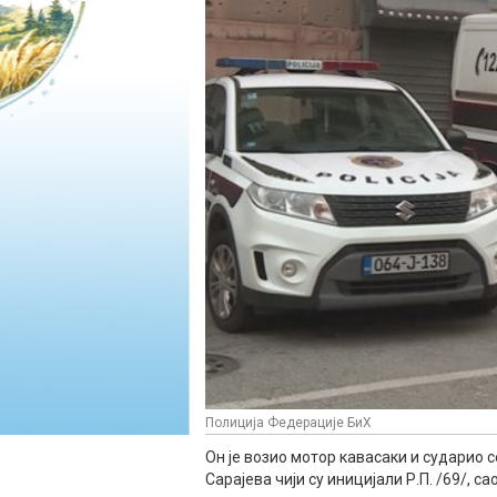
Полиција Федерације БиХ
Он је возио мотор кавасаки и сударио 
Сарајева чији су иницијали Р.П. /69/, с