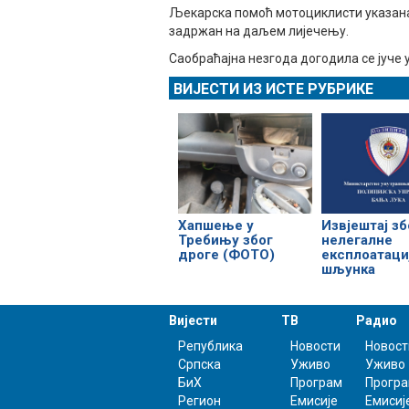
Љекарска помоћ мотоциклисти указана ј
задржан на даљем лијечењу.
Саобраћајна незгода догодила се јуче
ВИЈЕСТИ ИЗ ИСТЕ РУБРИКЕ
Хапшење у
Извјештај зб
Требињу због
нелегалне
дроге (ФОТО)
експлоатаци
шљунка
Вијести
ТВ
Радио
Република
Новости
Новост
Српска
Уживо
Уживо
БиХ
Програм
Прогр
Регион
Емисије
Емисиј