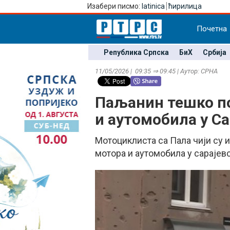
Изабери писмо:
latinica
ћирилица
Почетна
Република Српска
БиХ
Србија
11/05/2026 | 09:35 ⇒ 09:45 | Аутор: СРНА
Паљанин тешко по
и аутомобила у Са
Мотоциклиста са Пала чији су и
мотора и аутомобила у сарајев