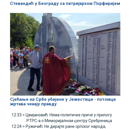
Стевандић у Београду са патријархом Порфиријем
Сјећање на Србе убијене у Јежестици - потомци
жртава чекају правду
12:33 >
Цвијановић: Нема политичке приче у прилогу
РТРС-а о Меморијалном центру Сребреница
12:24 >
Ружичић: Не дирајте ране српског народа,