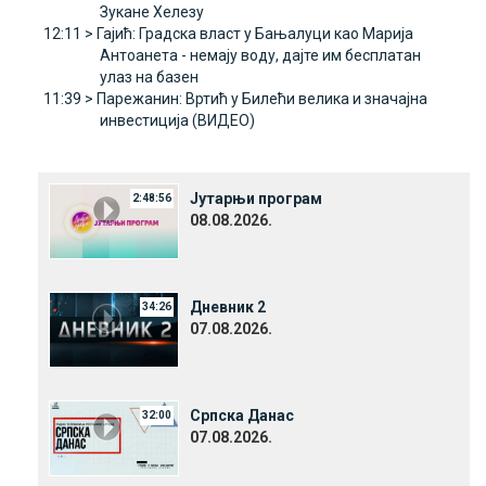
Зукане Хелезу
12:11 >
Гајић: Градска власт у Бањалуци као Марија
Антоанета - немају воду, дајте им бесплатан
улаз на базен
11:39 >
Парежанин: Вртић у Билећи велика и значајна
инвестиција (ВИДЕО)
Јутарњи програм
2:48:56
08.08.2026.
Дневник 2
34:26
07.08.2026.
Српска Данас
32:00
07.08.2026.