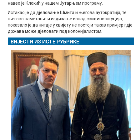
навео је Клокић у нашем Јутарњем програму.
Истакао је да дјеловање Шмита и његова аутократија, те
његово наметање и издизање изнад свих институција,
показало је да нигдје у свијету не постоји такав примјер гдје
држава може дјеловати под колонијалистом.
ВИЈЕСТИ ИЗ ИСТЕ РУБРИКЕ