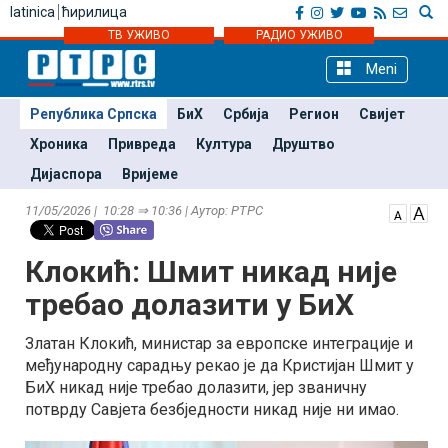
latinica
ћирилица
ТВ УЖИВО
РАДИО УЖИВО
Meni
Република Српска
БиХ
Србија
Регион
Свијет
Хроника
Привреда
Култура
Друштво
Дијаспора
Вријеме
11/05/2026 | 10:28 ⇒ 10:36 | Аутор: РТРС
Клокић: Шмит никад није
требао долазити у БиХ
Златан Клокић, министар за европске интеграције и
међународну сарадњу рекао је да Кристијан Шмит у
БиХ никад није требао долазити, јер званичну
потврду Савјета безбједности никад није ни имао.