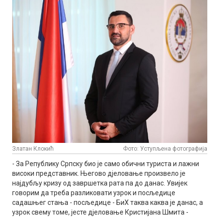
Златан Клокић
Фото: Уступљена фотографија
- За Републику Српску био је само обични туриста и лажни
високи представник. Његово дјеловање произвело је
најдубљу кризу од завршетка рата па до данас. Увијек
говорим да треба разликовати узрок и посљедице
садашњег стања - посљедице - БиХ таква каква је данас, а
узрок свему томе, јесте дјеловање Кристијана Шмита -