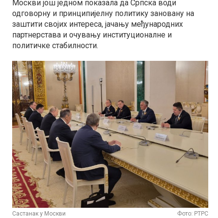
Москви још једном показала да Српска води
одговорну и принципијелну политику зановану на
заштити својих интереса, јачању међународних
партнерстава и очувању институционалне и
политичке стабилности.
Састанак у Москви
Фото: РТРС