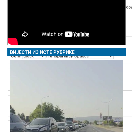
Beginning of dialog window. Escape will cancel and close the windo
Text
Color
Transparency
Background
ВИЈЕСТИ ИЗ ИСТЕ РУБРИКЕ
Color
Transparency
Window
Color
Transparency
Font Size
Text Edge Style