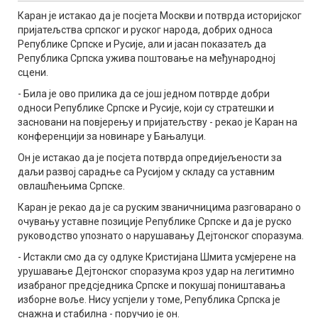
Каран је истакао да је посјета Москви и потврда историјског
пријатељства српског и руског народа, добрих односа
Републике Српске и Русије, али и јасан показатељ да
Република Српска ужива поштовање на међународној
сцени.
- Била је ово прилика да се још једном потврде добри
односи Републике Српске и Русије, који су стратешки и
засновани на повјерењу и пријатељству - рекао је Каран на
конференцији за новинаре у Бањалуци.
Он је истакао да је посјета потврда опредијељености за
даљи развој сарадње са Русијом у складу са уставним
овлашћењима Српске.
Каран је рекао да је са руским званичницима разговарано о
очувању уставне позиције Републике Српске и да је руско
руководство упознато о нарушавању Дејтонског споразума.
- Истакли смо да су одлуке Кристијана Шмита усмјерене на
урушавање Дејтонског споразума кроз удар на легитимно
изабраног предсједника Српске и покушај поништавања
изборне воље. Нису успјели у томе, Република Српска је
снажна и стабилна - поручио је он.