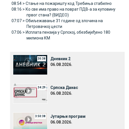
08:54 >
Стање на пожаришту код Требиња стабилно
08:16 >
Ко све има право на поврат ПДВ-а за куповину
првог стана? (ВИДЕО)
07:07 >
Обиљежавање 31 године од злочина на
Петровачкој цести
07:06 >
Исплата пензија у Српској, обезбијеђено 180
милиона КМ
Дневник 2
30:38
06.08.2026.
Српска Данас
34:29
06.08.2026.
Јутарњи програм
3:50:38
06.08.2026.