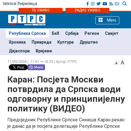
latinica
ћирилица
ТВ УЖИВО
РАДИО УЖИВО
Meni
Република Српска
БиХ
Србија
Регион
Свијет
Хроника
Привреда
Култура
Друштво
Дијаспора
Вријеме
11/05/2026 | 11:41 ⇒ 16:55 | Аутор: РТРС
Каран: Посјета Москви
потврдила да Српска води
одговорну и принципијелну
политику (ВИДЕО)
Предсједник Републике Српске Синиша Каран рекао
је данас да је посјета делегације Републике Српске