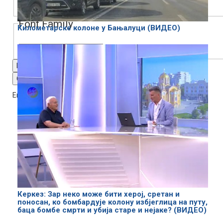
Font Family
Километарске колоне у Бањалуци (ВИДЕО)
Reset
restore all settings to the default values
Done
Close Modal Dialog
End of dialog window.
Керкез: Зар неко може бити херој, сретан и
поносан, ко бомбардује колону избјеглица на путу,
баца бомбе смрти и убија старе и нејаке? (ВИДЕО)