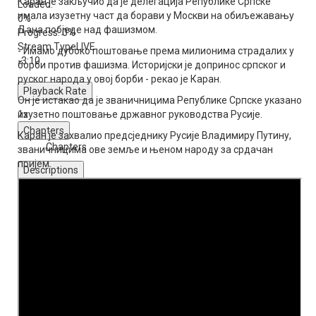
Каран је закључио да је делегација Републике Српске
Loaded
:
имала изузетну част да борави у Москви на обиљежавању
0%
Дана побједе над фашизмом.
Progress
: 0%
Stream Type
LIVE
- Имамо дубоко поштовање према милионима страдалих у
-3:10
борби против фашизма. Историјски је допринос српског и
руског народа у овој борби - рекао је Каран.
Playback Rate
Он је истакао да је званичницима Републике Српске указано
1x
изузетно поштовање државног руководства Русије.
Chapters
Каран је захвалио предсједнику Русије Владимиру Путину,
Chapters
званичницима ове земље и њеном народу за срдачан
пријем.
Descriptions
descriptions off
, selected
Subtitles
subtitles settings
, opens subtitles settings dialog
subtitles off
, selected
Audio Track
Fullscreen
This is a modal window.