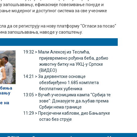
 у запошљавању, ефикасније повезивање понуде и
рање модерног и доступног система за све учеснике
ла да се региструју на нову платформу "Огласи за посао"
чина запошљавања, наводе у саопштењу.
19:32 >
Мали Алексеј из Теслића,
пријевремено рођена беба, добио
животну битку на УКЦ-у Српске
(ВИДЕО)
14:21 >
За дервентске основце
обезбијеђено 1.685 комплета
ебиња
бесплатних уџбеника
вању
13:05 >
Вучић учесницима кампа "Србија те
зове": Доказујете да љубав према
е на
Србији нема границе
11:29 >
Пресјечени каблови, дио Бањалуке
остао без струје