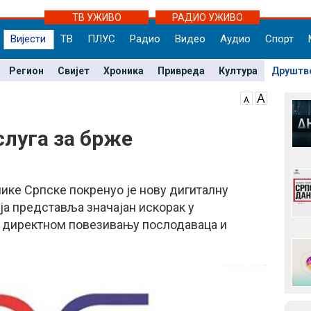
ТВ УЖИВО
РАДИО УЖИВО
Вијести
ТВ
ПЛУС
Радио
Видео
Аудио
Спорт
Регион
Свијет
Хроника
Привреда
Култура
Друштв
слуга за брже
ке Српске покренуо је нову дигиталну
ја представља значајан искорак у
 директном повезивању послодаваца и