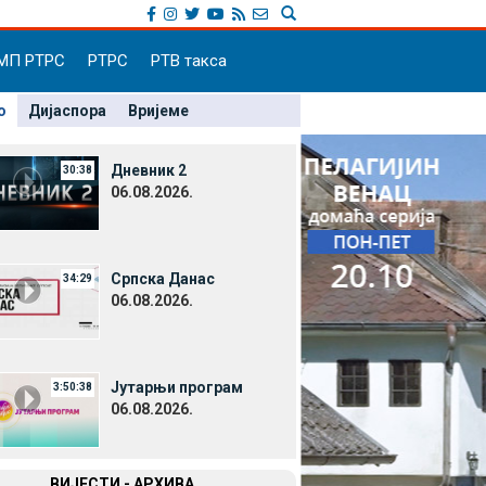
МП РТРС
РТРС
РТВ такса
о
Дијаспора
Вријеме
Дневник 2
30:38
06.08.2026.
Српска Данас
34:29
06.08.2026.
Јутарњи програм
3:50:38
06.08.2026.
ВИЈЕСТИ - АРХИВА