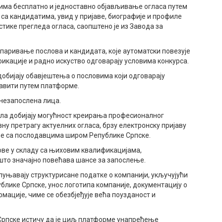
ма бесплатно и једноставно објављивање огласа путем
са кандидатима, увид у пријаве, биографије и профиле
тике прегледа огласа, саопштено је из Завода за
упаривање послова и кандидата, које аутоматски повезује
фикације и радно искуство одговарају условима конкурса.
обијају обавјештења о пословима који одговарају
авити путем платформе.
 незапослена лица.
сла добијају могућност креирања професионалног
вну претрагу актуелних огласа, брзу електронску пријаву
ње са послодавцима широм Републике Српске.
лове у складу са њиховим квалификацијама,
што значајно повећава шансе за запослење.
уњавају структурисане податке о компанији, укључујући
блике Српске, унос логотипа компаније, документацију о
мације, чиме се обезбјеђује већа поузданост и
рпске истичу да је циљ платформе унапређење