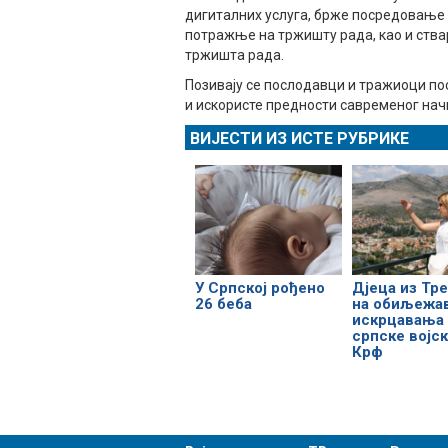
дигиталних услуга, брже посредовање
потражње на тржишту рада, као и ства
тржишта рада.
Позивају се послодавци и тражиоци пос
и искористе предности савременог на
ВИЈЕСТИ ИЗ ИСТЕ РУБРИКЕ
У Српској рођено
Дјеца из Тр
26 беба
на обиљежа
искрцавања
српске војск
Крф