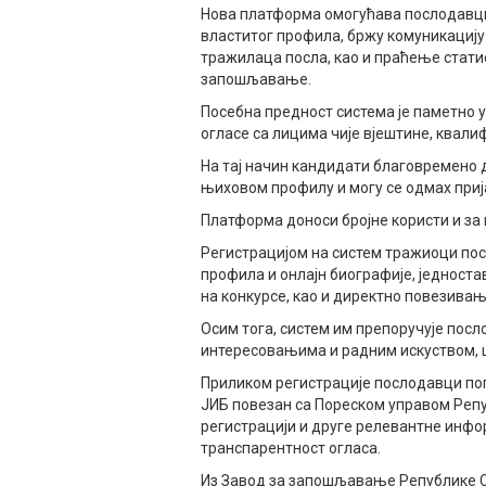
Нова платформа омогућава послодавци
властитог профила, бржу комуникацију 
тражилаца посла, као и праћење статис
запошљавање.
Посебна предност система је паметно 
огласе са лицима чије вјештине, квали
На тај начин кандидати благовремено д
њиховом профилу и могу се одмах приј
Платформа доноси бројне користи и за
Регистрацијом на систем тражиоци по
профила и онлајн биографије, једноста
на конкурсе, као и директно повезива
Осим тога, систем им препоручује пос
интересовањима и радним искуством, 
Приликом регистрације послодавци поп
ЈИБ повезан са Пореском управом Репу
регистрацији и друге релевантне инфор
транспарентност огласа.
Из Завод за запошљавање Републике С