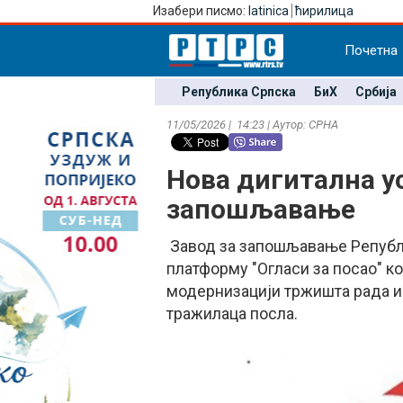
Изабери писмо:
latinica
ћирилица
Почетна
Република Српска
БиХ
Србија
11/05/2026 | 14:23 | Аутор: СРНА
Нова дигитална у
запошљавање
Завод за запошљавање Републи
платформу "Огласи за посао" ко
модернизацији тржишта рада и
тражилаца посла.