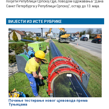
посјети Републици Српској гдје, поводом одржавања "Дана
Санкт Петербурга у Републици Српској", остају до 13. маја.
ВИЈЕСТИ ИЗ ИСТЕ РУБРИКЕ
Почиње тестирање новог цјевовода према
Туњицама