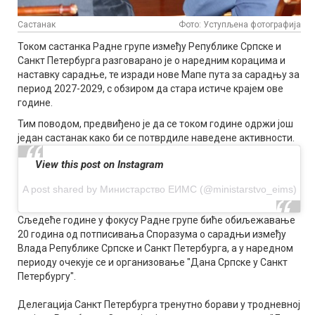
Састанак
Фото: Уступљена фотографија
Током састанка Радне групе између Републике Српске и
Санкт Петербурга разговарано је о наредним корацима и
наставку сарадње, те изради нове Мапе пута за сарадњу за
период 2027-2029, с обзиром да стара истиче крајем ове
године.
Тим поводом, предвиђено је да се током године одржи још
један састанак како би се потврдиле наведене активности.
View this post on Instagram
A post shared by Министарство ЕИМС (@ministarstvo_eims)
Сљедеће године у фокусу Радне групе биће обиљежавање
20 година од потписивања Споразума о сарадњи између
Влада Републике Српске и Санкт Петербурга, а у наредном
периоду очекује се и организовање "Дана Српске у Санкт
Петербургу".
Делегација Санкт Петербурга тренутно борави у тродневној