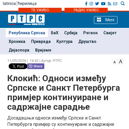
latinica
ћирилица
ТВ УЖИВО
РАДИО УЖИВО
Meni
Република Српска
БиХ
Србија
Регион
Свијет
Хроника
Привреда
Култура
Друштво
Дијаспора
Вријеме
11/05/2026 | 14:42 | Аутор: РТРС
Клокић: Односи између
Српске и Санкт Петербурга
примјер континуиране и
садржајне сарадње
Досадашњи односи између Српске и Санкт
Петербурга примјер су континуиране и садржајне