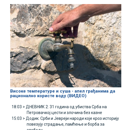
Високе температуре и суша - апел грађанима да
рационално користе воду (ВИДЕО)
18:03 >
ДНЕВНИК 2: 31 година од убиства Срба на
Петровачкој цести и злочина без казне
15:03 >
Додик: Срби и Јевреји народи које кроз историју
повезују страдање, памћење и борба за
слободу