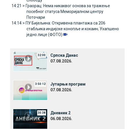
14:21 >
Граорац: Нема никаквог основа за тражење
посебног статуса Меморијалном центру
Поточари
14:14 >
ПУ Бијељина: Откривена плантажа са 206
стабљика индијске конопље и кокаин; Ухапшено
једно лице (ФОТО)
Српска Данас
32:00
07.08.2026.
Јутарњи програм
3:50:12
07.08.2026.
Дневник 2
30:38
06.08.2026.