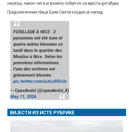
насељу, након чега је возило побјегло са мјеста догађаја.
Градоначелник Нице Ерик Сиоти осудио је напад.
FUSILLADE À NICE : 2
personnes ont été tuée et
quatre autres blessées ce
lundi dans le quartier des
Moulins à Nice. Selon les
premières informations,
l’une des victimes est
grièvement blessée.
pic.twitter.com/xJrLnRScGr
— Cpasdeslol (@cpasdeslol_X)
May 11, 2026
ВИЈЕСТИ ИЗ ИСТЕ РУБРИКЕ