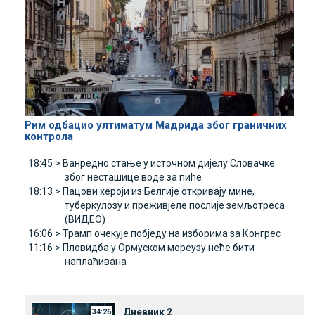
Рим одбацио ултиматум Mадрида због граничних
контрола
18:45 >
Ванредно стање у источном дијелу Словачке
због несташице воде за пиће
18:13 >
Пацови хероји из Белгије откривају мине,
туберкулозу и преживјеле послије земљотреса
(ВИДЕО)
16:06 >
Трамп очекује побједу на изборима за Конгрес
11:16 >
Пловидба у Ормуском мореузу неће бити
наплаћивана
Дневник 2
34:26