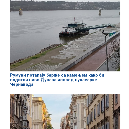
Румуни потапају барже са камењем како би
подигли ниво Дунава испред нуклеарке
Чернавода