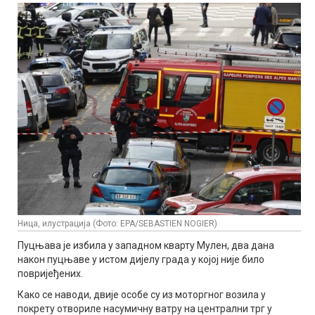
Ница, илустрација (Фото: EPA/SEBASTIEN NOGIER)
Пуцњава је избила у западном кварту Мулен, два дана
након пуцњаве у истом дијелу града у којој није било
повријеђених.
Како се наводи, двије особе су из моторгног возила у
покрету отвориле насумичну ватру на централни трг у