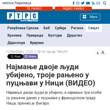
latinica
ћирилица
ТВ УЖИВО
РАДИО УЖИВО
Meni
Република Српска
БиХ
Србија
Регион
Свијет
Хроника
Привреда
Култура
Друштво
Дијаспора
Вријеме
11/05/2026 | 17:21 ⇒ 18:19 | Аутор: ТАНЈУГ
Најмање двоје људи
убијено, троје рањено у
пуцњави у Ници (ВИДЕО)
Најмање двоје људи је убијено, а најмање три особе
су рањене данас у пуцњави у француском граду
Ници, пренио је Фигаро.