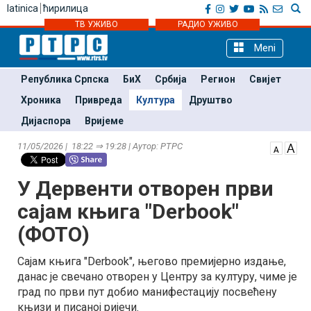
latinica
ћирилица
ТВ УЖИВО
РАДИО УЖИВО
Meni
Република Српска
БиХ
Србија
Регион
Свијет
Хроника
Привреда
Култура
Друштво
Дијаспора
Вријеме
11/05/2026 | 18:22 ⇒ 19:28 | Аутор: РТРС
У Дервенти отворен први
сајам књига "Derbook"
(ФОТО)
Сајам књига "Derbook", његово премијерно издање,
данас је свечано отворен у Центру за културу, чиме је
град по први пут добио манифестацију посвећену
књизи и писаној ријечи.