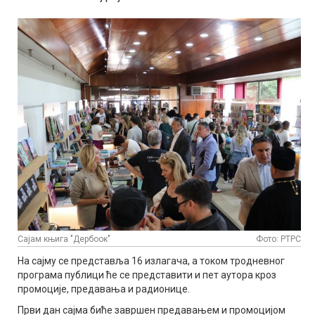
Сајам књига "Дербоок"
Фото: РТРС
На сајму се представља 16 излагача, а током тродневног
програма публици ће се представити и пет аутора кроз
промоције, предавања и радионице.
Први дан сајма биће завршен предавањем и промоцијом