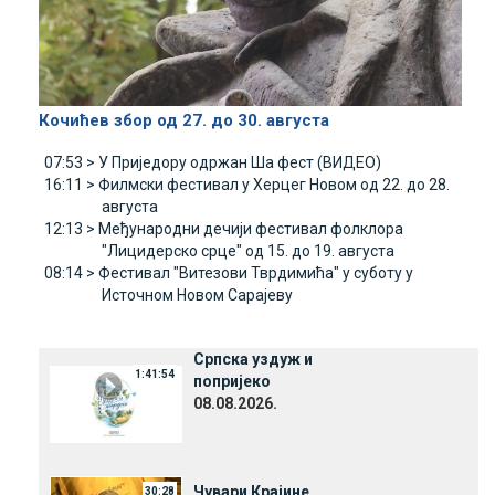
Кочићев збор од 27. до 30. августа
07:53 >
У Приједору одржан Ша фест (ВИДЕО)
16:11 >
Филмски фестивал у Херцег Новом од 22. до 28.
августа
12:13 >
Међународни дечији фестивал фолклора
"Лицидерско срце" од 15. до 19. августа
08:14 >
Фестивал "Витезови Тврдимића" у суботу у
Источном Новом Сарајеву
Српска уздуж и
1:41:54
попријеко
08.08.2026.
Чувари Крајине
30:28