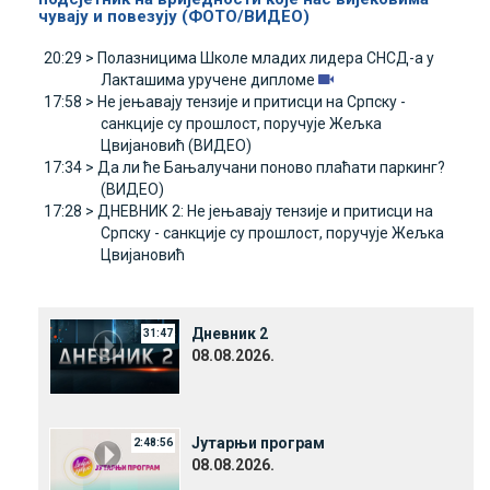
чувају и повезују (ФОТО/ВИДЕО)
20:29 >
Полазницима Школе младих лидера СНСД-а у
Лакташима уручене дипломе
17:58 >
Не јењавају тензије и притисци на Српску -
санкције су прошлост, поручује Жељка
Цвијановић (ВИДЕО)
17:34 >
Да ли ће Бањалучани поново плаћати паркинг?
(ВИДЕО)
17:28 >
ДНЕВНИК 2: Не јењавају тензије и притисци на
Српску - санкције су прошлост, поручује Жељка
Цвијановић
Дневник 2
31:47
08.08.2026.
Јутарњи програм
2:48:56
08.08.2026.