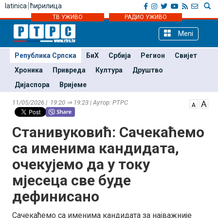
latinica
ћирилица
ТВ УЖИВО
РАДИО УЖИВО
Meni
Република Српска
БиХ
Србија
Регион
Свијет
Хроника
Привреда
Култура
Друштво
Дијаспора
Вријеме
11/05/2026 | 19:20 ⇒ 19:23 | Аутор: РТРС
Станивуковић: Сачекаћемо
са именима кандидата,
очекујемо да у току
мјесеца све буде
дефинисано
Сачекаћемо са именима кандидата за најважније