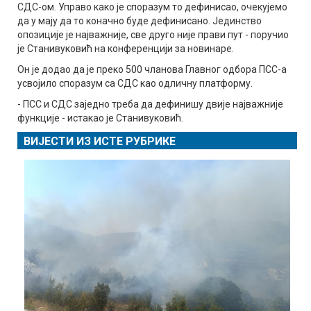
СДС-ом. Управо како је споразум то дефинисао, очекујемо
да у мају да то коначно буде дефинисано. Јединство
опозиције је најважније, све друго није прави пут - поручио
је Станивуковић на конференцији за новинаре.
Он је додао да је преко 500 чланова Главног одбора ПСС-а
усвојило споразум са СДС као одличну платформу.
- ПСС и СДС заједно треба да дефинишу двије најважније
функције - истакао је Станивуковић.
ВИЈЕСТИ ИЗ ИСТЕ РУБРИКЕ