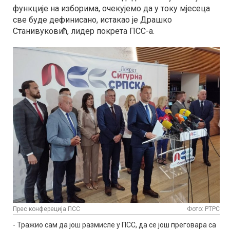
функције на изборима, очекујемо да у току мјесеца
све буде дефинисано, истакао је Драшко
Станивуковић, лидер покрета ПСС-а.
Прес конфереција ПСС
Фото: РТРС
- Тражио сам да још размисле у ПСС, да се још преговара са