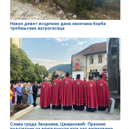
Након девет исцрпних дана окончана борба
требињских ватрогасаца
Слава града Зворника; Цвијановић: Празник
подсјетник на вриједности које нас вијековима