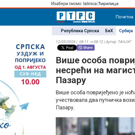
Изабери писмо:
latinica
ћирилица
Почетна
Република Српска
БиХ
Србија
12/05/2026 | 08:11 ⇒ 08:12 | Аутор: ТАНЈУГ
Више особа повриј
несрећи на магис
Пазару
Више особа повријеђено је ноћа
учествовала два путничка вози
Пазару.