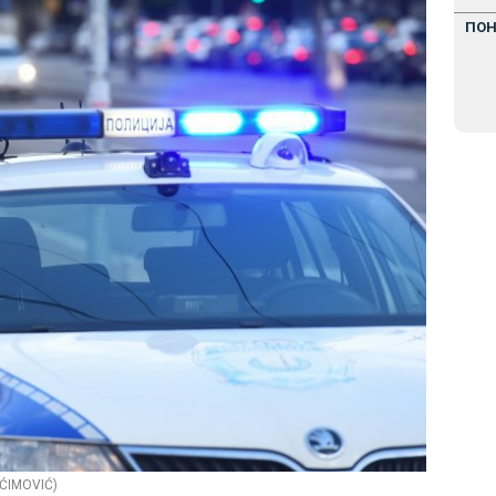
ПО
AĆIMOVIĆ)