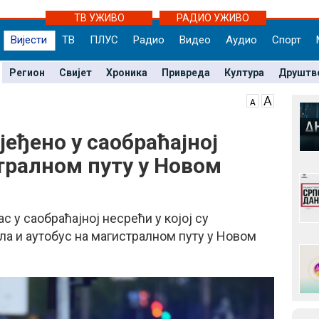
ТВ УЖИВО
РАДИО УЖИВО
Вијести
ТВ
ПЛУС
Радио
Видео
Аудио
Спорт
Регион
Свијет
Хроника
Привреда
Култура
Друштв
еђено у саобраћајној
тралном путу у Новом
с у саобраћајној несрећи у којој су
ла и аутобус на магистралном путу у Новом