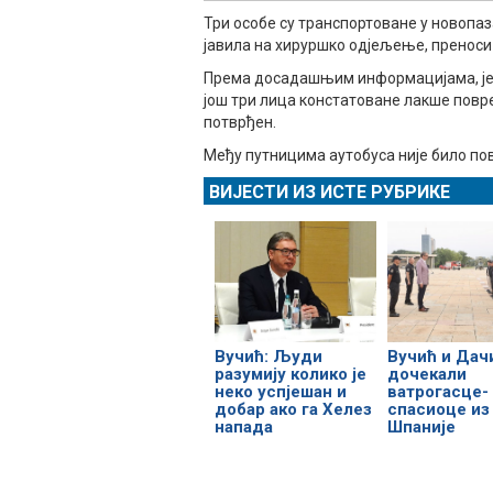
Три особе су транспортоване у новопаз
јавила на хируршко одјељење, преноси
Према досадашњим информацијама, једн
још три лица констатоване лакше повр
потврђен.
Међу путницима аутобуса није било по
ВИЈЕСТИ ИЗ ИСТЕ РУБРИКЕ
Вучић: Људи
Вучић и Дач
разумију колико је
дочекали
неко успјешан и
ватрогасце-
добар ако га Хелез
спасиоце из
напада
Шпаније