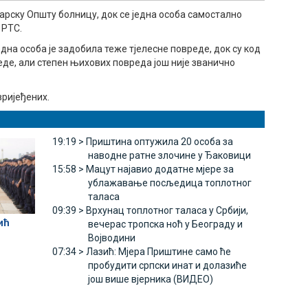
арску Општу болницу, док се једна особа самостално
 РТС.
а особа је задобила теже тјелесне повреде, док су код
еде, али степен њихових повреда још није званично
вријеђених.
19:19 >
Приштина оптужила 20 особа за
наводне ратне злочине у Ђаковици
15:58 >
Мацут најавио додатне мјере за
ублажавање посљедица топлотног
таласа
09:39 >
Врхунац топлотног таласа у Србији,
ић
вечерас тропска ноћ у Београду и
Војводини
07:34 >
Лазић: Мјера Приштине само ће
пробудити српски инат и долазиће
још више вјерника (ВИДЕО)