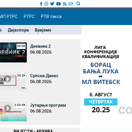
МП РТРС
РТРС
РТВ такса
о
Дијаспора
Вријеме
Дневник 2
30:38
06.08.2026.
Српска Данас
34:29
06.08.2026.
Јутарњи програм
3:50:38
06.08.2026.
ВИЈЕСТИ - АРХИВА