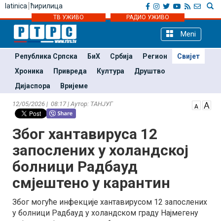
latinica
ћирилица
ТВ УЖИВО
РАДИО УЖИВО
Meni
Република Српска
БиХ
Србија
Регион
Свијет
Хроника
Привреда
Култура
Друштво
Дијаспора
Вријеме
12/05/2026 | 08:17 | Аутор: ТАНЈУГ
Због хантавируса 12
запослених у холандској
болници Радбауд
смјештено у карантин
Због могуће инфекције хантавирусом 12 запослених
у болници Радбауд у холандском граду Најмегену