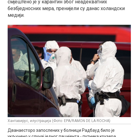
смјештено је у карантин због неадекватних
безбједносних мера, пренијели су данас холандски
медији.
Хантавирус, илустрација (Фото: EPA/RAMON DE LA ROCHA)
Дванаесторо запослених у болници Радбауд било је
укључено у случај једног пацијента - путника крузера