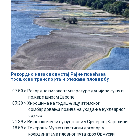
Рекордно низак водостај Рајне повећава
трошкове транспорта и отежава пловидбу
07:50 >
Рекордно високе температуре донијеле сушу и
пожаре широм Европе
07:30 >
Хирошима на годишњицу атомског
бомбардовања позива на укидање нуклеарног
оружја
21:39 >
Више погинулих у пуцњави у Сјеверној Каролини
18:59 >
Техеран и Мускат постигли договор о
координатама пловног пута кроз Ормуски