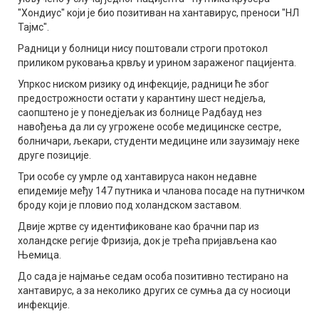
"Хондиус" који је био позитиван на хантавирус, преноси "НЛ
Тајмс".
Радници у болници нису поштовали строги протокол
приликом руковања крвљу и урином зараженог пацијента.
Упркос ниском ризику од инфекције, радници ће због
предострожности остати у карантину шест недјеља,
саопштено је у понедјељак из болнице Радбауд нез
навођења да ли су угрожене особе медицинске сестре,
болничари, љекари, студенти медицине или заузимају неке
друге позиције.
Три особе су умрле од хантавируса након недавне
епидемије међу 147 путника и чланова посаде на путничком
броду који је пловио под холандском заставом.
Двије жртве су идентификоване као брачни пар из
холандске регије Фризија, док је трећа пријављена као
Њемица.
До сада је најмање седам особа позитивно тестирано на
хантавирус, а за неколико других се сумња да су носиоци
инфекције.