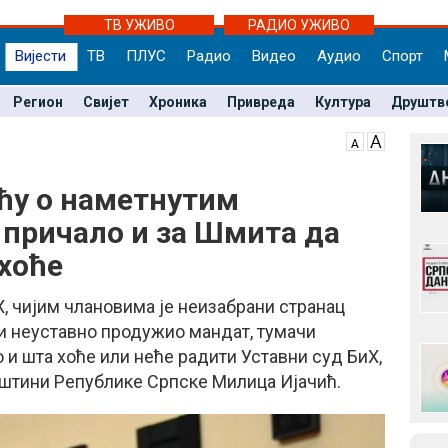
ТВ УЖИВО
РАДИО УЖИВО
Вијести
ТВ
ПЛУС
Радио
Видео
Аудио
Спорт
Регион
Свијет
Хроника
Привреда
Култура
Друштв
ћу о наметнутим
 причало и за Шмита да
 хоће
, чијим члановима је неизабрани странац
и неуставно продужио мандат, тумачи
 и шта хоће или неће радити Уставни суд БиХ,
пштини Републике Српске Милица Ијачић.