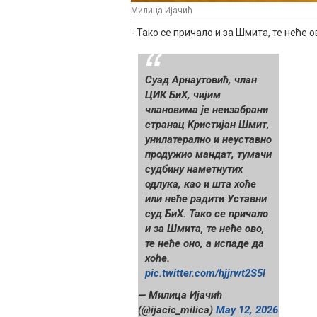
Милица Ијачић
- Тако се причало и за Шмита, те неће ов
Суад Арнаутовић, члан
ЦИК БиХ, чијим
члановима је неизабрани
странац Kристијан Шмит,
унилатерално и неуставно
продужио мандат, тумачи
судбину наметнутих
одлука, као и шта хоће
или неће радити Уставни
суд БиХ. Тако се причало
и за Шмита, те неће ово,
те неће оно, а испаде да
хоће.
pic.twitter.com/hjjrwt2S5l
— Милица Ијачић
(@ijacic_milica)
May 12, 2026