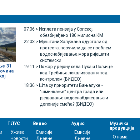
07:06 >
Исплата пензија у Српској,
обезбијеђено 180 милиона КМ
22:03 >
Мјештани Залужана одустали од
протеста, поручили да се проблем
водоснабијевања мора ријешити
системски
е 31
19:11 >
Пожар у рејону села Лука и Пољице
лочина
код Требиња локализован и под
кој
контролом (ВИДЕО)
18:36 >
Шта су приоритети Бањалуке -
"шминкање" центра града или
рјешавање водоснабдијевања и
депоније смећа? (ВИДЕО)
ПЛУС
Видео
Аудио
Музичка
продукција
и
Уживо
Емисије
Емисије
О нама
Новости
Дневне
Дневне