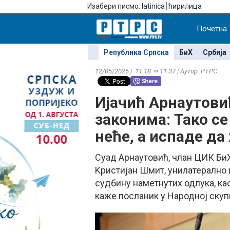
Изабери писмо:
latinica
ћирилица
Почетна
Република Српска
БиХ
Србија
12/05/2026 | 11:18 ⇒ 11:37 | Аутор: РТРС
Ијачић Арнаутови
законима: Тако се
неће, а испаде да
Суад Арнаутовић, члан ЦИК БиХ
Kристијан Шмит, унилатерално 
судбину наметнутих одлука, као
каже посланик у Народној ску