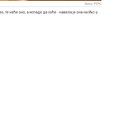
Фото: РТРС
о, те неће оно, а испаде да хоће - навела је она на Икс-у.