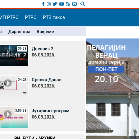
МП РТРС
РТРС
РТВ такса
о
Дијаспора
Вријеме
Дневник 2
30:38
06.08.2026.
Српска Данас
34:29
06.08.2026.
Јутарњи програм
3:50:38
06.08.2026.
ВИЈЕСТИ - АРХИВА