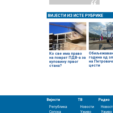
ВИЈЕСТИ ИЗ ИСТЕ РУБРИКЕ
Обиљежавањ
Ко све има право
година од з
на поврат ПДВ-а за
на Петровач
куповину првог
цести
стана?
Вијести
ТВ
Радио
Република
Новости
Новост
Српска
Уживо
Уживо