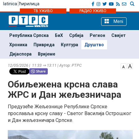
latinica
ћирилица
ТВ УЖИВО
РАДИО УЖИВО
Meni
Република Српска
БиХ
Србија
Регион
Свијет
Хроника
Привреда
Култура
Друштво
Дијаспора
Вријеме
12/05/2026 | 11:33 ⇒ 13:11 | Аутор: РТРС
Обиљежена крсна слава
ЖРС и Дан жељезничара
Предузеће Жељезнице Републике Српске
прославља крсну славу - Светог Василија Острошког
и Дан жељезничара Српске.