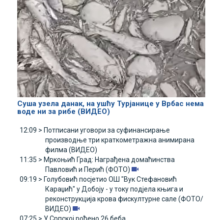
Суша узела данак, на ушћу Турјанице у Врбас нема
воде ни за рибе (ВИДЕО)
12:09 >
Потписани уговори за суфинансирање
производње три краткометражна анимирана
филма (ВИДЕО)
11:35 >
Мркоњић Град: Награђена домаћинства
Павловић и Перић (ФОТО)
09:19 >
Голубовић посјетио ОШ "Вук Стефановић
Караџић" у Добоју - у току подјела књига и
реконструкција крова фискултурне сале (ФОТО/
ВИДЕО)
07:25 >
У Српској рођено 26 беба