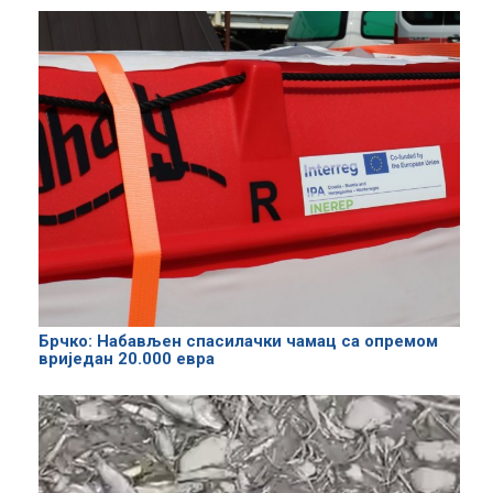
Брчко: Набављен спасилачки чамац са опремом
вриједан 20.000 евра