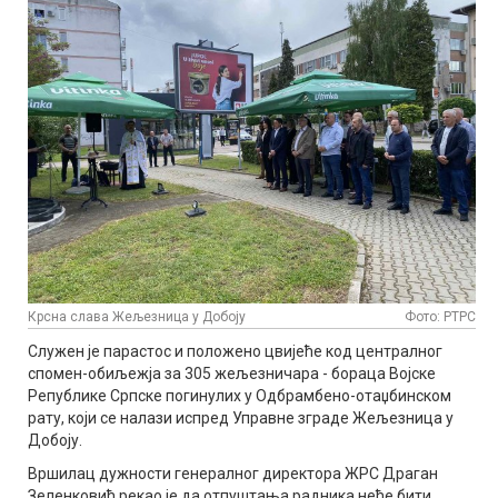
Крсна слава Жељезница у Добоју
Фото: РТРС
Служен је парастос и положено цвијеће код централног
спомен-обиљежја за 305 жељезничара - бораца Војске
Републике Српске погинулих у Одбрамбено-отаџбинском
рату, који се налази испред Управне зграде Жељезница у
Добоју.
Вршилац дужности генералног директора ЖРС Драган
Зеленковић рекао је да отпуштања радника неће бити