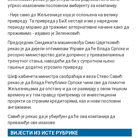
упркос изазовним пословном амбијенту за компанију.
- Није само до Жељезнице која је ослоњена на велику
привреду. Та привреда у БиХ нестаје и ми у наредном
периоду морамо да тражимо алтернативне начине како да
преживимо - изјавио је Зеленковић.
Предсједник Синдиката машиновођа Симо Цвјетковић
рекао је да дијели оптимизам Управе да ће Влада Српске и
ресорно министарство дати допринос у превазилажења
тренутног стања, наводећи да би у супротном њено
гашење додатно угрозило привреду.
Шеф кабинета министра саобраћаја и веза Стево Савић
рекао је да Влада Републике Српске чини све да помогне
Жељезницама да опстану и да се развијају у овом тешком
времену и у том правцу припремају се инвестициони
пројекти са страним кредиторима, као и нови пословни
ангажмани.
Савић је рекао да је убијеђен да ће ова компанија да
превазиђе све изазове.
ВИЈЕСТИ ИЗ ИСТЕ РУБРИКЕ