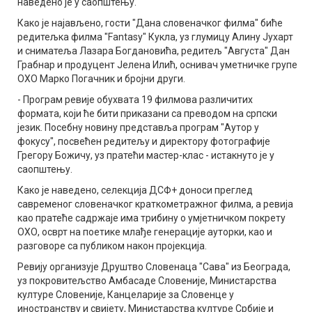
наведено је у саопштењу.
Како је најављено, гости "Дана словеначког филма" биће
редитељка филма "Fantasy" Кукла, уз глумицу Алину Јухарт
и сниматеља Лазара Богдановића, редитељ "Августа" Дан
Грабнар и продуцент Јелена Илић, оснивач уметничке групе
ОХО Марко Погачник и бројни други.
- Програм ревије обухвата 19 филмова различитих
формата, који ће бити приказани са преводом на српски
језик. Посебну новину представља програм "Аутор у
фокусу", посвећен редитељу и директору фотографије
Грегору Божичу, уз пратећи мастер-клас - истакнуто је у
саопштењу.
Како је наведено, селекција ДСФ+ доноси преглед
савременог словеначког краткометражног филма, а ревија
као пратеће садржаје има трибину о умјетничком покрету
ОХО, осврт на поетике млађе генерације ауторки, као и
разговоре са публиком након пројекција.
Ревију организује Друштво Словенаца "Сава" из Београда,
уз покровитељство Амбасаде Словеније, Министарства
културе Словеније, Канцеларије за Словенце у
иностранству и свијету, Министарства културе Србије и