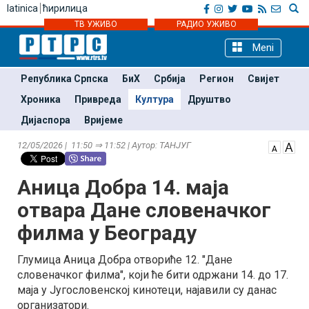
latinica
ћирилица
ТВ УЖИВО
РАДИО УЖИВО
Meni
Република Српска
БиХ
Србија
Регион
Свијет
Хроника
Привреда
Култура
Друштво
Дијаспора
Вријеме
12/05/2026 | 11:50 ⇒ 11:52 | Аутор: ТАНЈУГ
Аница Добра 14. маја
отвара Дане словеначког
филма у Београду
Глумица Аница Добра отвориће 12. "Дане
словеначког филма", који ће бити одржани 14. до 17.
маја у Југословенској кинотеци, најавили су данас
организатори.