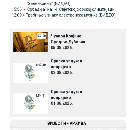
"Зеленковац" (ВИДЕО)
15:55 >
"Србадија" на 14. Свјетској хорској олимпијади
12:09 >
Требиње у знаку електронске музике (ВИДЕО)
Чувари Крајине
30:28
Средњи Дубовик
05.08.2026.
Српска уздуж и
1:47:30
попријеко
02.08.2026.
Српска уздуж и
1:54:31
попријеко
01.08.2026.
ВИЈЕСТИ - АРХИВА