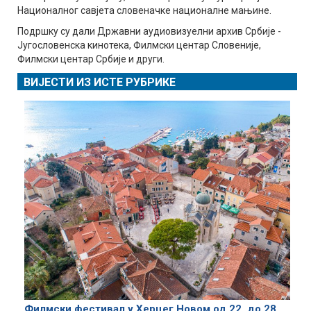
Националног савјета словеначке националне мањине.
Подршку су дали Државни аудиовизуелни архив Србије -
Југословенска кинотека, Филмски центар Словеније,
Филмски центар Србије и други.
ВИЈЕСТИ ИЗ ИСТЕ РУБРИКЕ
Филмски фестивал у Херцег Новом од 22. до 28.