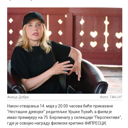
Аница Добра
Фото: ТАНЈУГ
Након отварања 14. маја у 20.00 часова биће приказане
"Несташне дјевојке" редитељке Уршке Ђукић, а филм је
имао премијеру на 75. Берлиналу у селекцији "Перспективе",
гдје је освојио награду филмске критике ФИПРЕСЦИ,