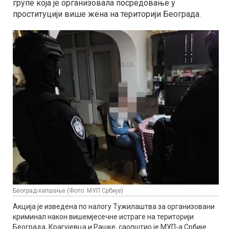
групе која је организовала посредовање у
проституцији више жена на територији Београда.
Београд-хапшење (Фото: МУП Србије)
Акција је изведена по налогу Тужилаштва за организовани
криминал након вишемјесечне истраге на територији
Београда, Крагујевца и Рашке, саопштио је МУП-а Србије.