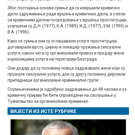
Због постојања основа сумње да су извршили кривично
дјело удруживање ради вршења кривичних дјела, а у вези
са кривичним дјелом посредовање у вршењу проституције,
ухапшени су Д.Н. (1977), К.А. (1989), И.Д. (1977), З.М. (1995) и
В.А. (1996).
Како се сумња они су оглашавали услуге проституције,
договарали врсту, цијену и локацију пружања сексуалне
услуге, након чега су организовали превоз и предају жена
корисницима услуга на територији Београда.
Они додају да су половину новца задржавале жене које су
пружале сексуалне услуге, док су другу половину дијелили
припадници организоване криминалне групе.
Осумњиченима је одређено задржавање до 48 часова и уз
кривичну пријаву ће бити спроведени на саслушање у
Тужилаштво за организовани криминал.
ВИЈЕСТИ ИЗ ИСТЕ РУБРИКЕ