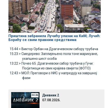
Приштина забранила Лучићу улазак на КиМ; Лучић:
Борићу се свим правним средствима
15:44 >
Виктор Орбан на Драгачевском сабору трубача
15:23 >
Смедерево: Заплијењено пола тоне марихуане,
ухапшено шест особа
13:22 >
Почео 65. Драгачевски сабор трубача у Гучи:
Посјетиоци из свих крајева свијета (ФОТО)
12:43 >
МОЛ: Преговори о НИС-у напредују ка завршној
фази
Дневник 2
34:26
07.08.2026.