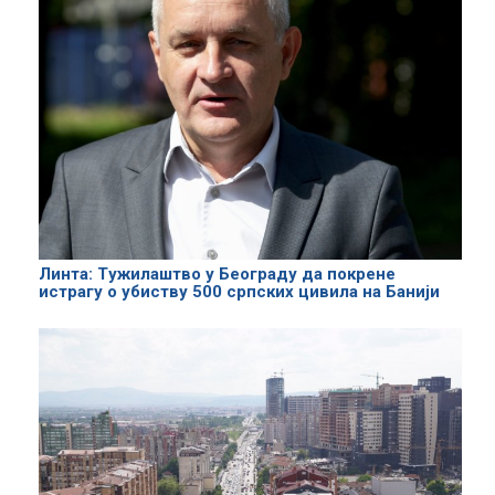
Линта: Tужилаштво у Београду да покрене
истрагу о убиству 500 српских цивила на Банији