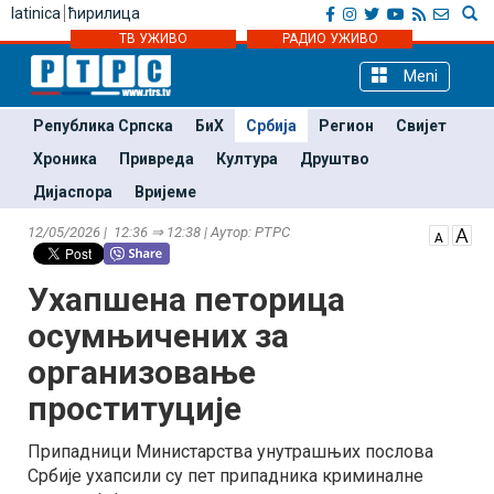
latinica
ћирилица
ТВ УЖИВО
РАДИО УЖИВО
Meni
Република Српска
БиХ
Србија
Регион
Свијет
Хроника
Привреда
Култура
Друштво
Дијаспора
Вријеме
12/05/2026 | 12:36 ⇒ 12:38 | Аутор: РТРС
Ухапшена петорица
осумњичених за
организовање
проституције
Припадници Министарства унутрашњих послова
Србије ухапсили су пет припадника криминалне