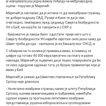
је извојевала још једну важну побједу на међународној
сцени - поручио је Маричић.
Маричић је нагласио да је истина то да неизабрани странац
не добија подршку САД, Русије и Кине те да је све,
очигледно, темпирано пред сједницу Савјета безбједности
УН о БиХ, на којој ће се говорити и о ОХР-у.
- Вјероватно је лакше било `одустати` прије него што у
Савјету безбједности УН највеће свјетске силе јасно кажу да
Шмит треба да оде - саопшено је из бањалучког СНСД-а.
С обзиром на то колика је примања имао, а помињу се
цифре од готово 40.000 евра мјесечно за плату и разне
накнаде, Маричић је оцијенио да је тешко повјеровати да би
се неко одједном одрекао тога, уз бројне привилегије које је
имао у БиХ.
Маричић је указао да Шмитово повлачење за Републику
Српску није довољно.
- Нелегално изабрани странац нанио је штету Републици
Српској, њеним званичницима и грађанима, намећући
одлуке којима су прогоњени легитимно изабрани
представници, рушена изборна воља и суспендовани