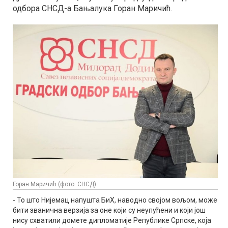
одбора СНСД-а Бањалука Горан Маричић.
Горан Маричић (фото: СНСД)
- То што Нијемац напушта БиХ, наводно својом вољом, може
бити званична верзија за оне који су неупућени и који још
нису схватили домете дипломатије Републике Српске, која