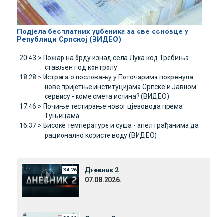
Подјела бесплатних уџбеника за све основце у
Републици Српској (ВИДЕО)
20:43 >
Пожар на брду изнад села Лука код Требиња
стављен под контролу
18:28 >
Истрага о пословању у Поточарима покренула
нове пријетње институцијама Српске и Јавном
сервису - коме смета истина? (ВИДЕО)
17:46 >
Почиње тестирање новог цјевовода према
Туњицама
16:37 >
Високе температуре и суша - апел грађанима да
рационално користе воду (ВИДЕО)
Дневник 2
34:26
07.08.2026.