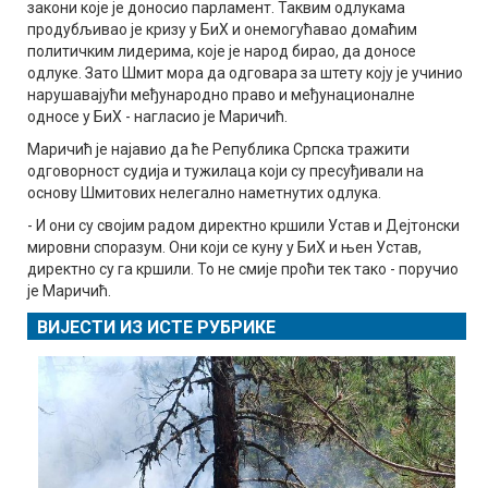
закони које је доносио парламент. Таквим одлукама
продубљивао је кризу у БиХ и онемогућавао домаћим
политичким лидерима, које је народ бирао, да доносе
одлуке. Зато Шмит мора да одговара за штету коју је учинио
нарушавајући међународно право и међунационалне
односе у БиХ - нагласио је Маричић.
Маричић је најавио да ће Република Српска тражити
одговорност судија и тужилаца који су пресуђивали на
основу Шмитових нелегално наметнутих одлука.
- И они су својим радом директно кршили Устав и Дејтонски
мировни споразум. Они који се куну у БиХ и њен Устав,
директно су га кршили. То не смије проћи тек тако - поручио
је Маричић.
ВИЈЕСТИ ИЗ ИСТЕ РУБРИКЕ