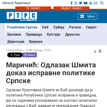
latinica
ћирилица
ТВ УЖИВО
РАДИО УЖИВО
Meni
Република Српска
БиХ
Србија
Регион
Свијет
Хроника
Привреда
Култура
Друштво
Дијаспора
Вријеме
12/05/2026 | 12:48 | Аутор: РТРС
Маричић: Одлазак Шмита
доказ исправне политике
Српске
Одлазак Кристијана Шмита из БиХ доказује да је
политика Републике Српске исправна и праведна,
јер се годинама упозоравало на његово нелегално
дјеловање у БиХ, изјавио је предсједник Градског