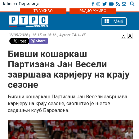
latinica
ћирилица
ТВ УЖИВО
РАДИО УЖИВО
Meni
12/05/2026 | 15:15 ⇒ 15:16 | Аутор: ТАНЈУГ
Бивши кошаркаш
Партизана Јан Весели
завршава каријеру на крају
сезоне
Бивши кошаркаш Партизана Јан Весели завршава
каријеру на крају сезоне, саопштио је његов
садашњи клуб Барселона.