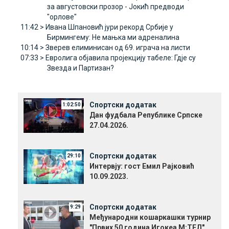
за августовски прозор - Јокић предводи
"орлове"
11:42 >
Ивана Шпановић јури рекорд Србије у
Бирмингему: Не мањка ми адреналина
10:14 >
Зверев елиминисан од 69. играча на листи
07:33 >
Евролига објавила пројекцију табеле: Гдје су
Звезда и Партизан?
Спортски додатак
1:02:50
Дан фудбала Републике Српске
27.04.2026.
Спортски додатак
29:10
Интервју: гост Емил Рајковић
10.09.2023.
Спортски додатак
9:29
Међународни кошаркашки турнир
"Првих 50 година Игокеа М:ТЕЛ"