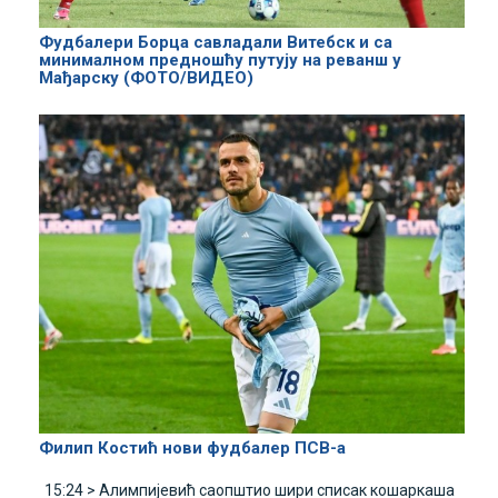
Фудбалери Борца савладали Витебск и са
минималном предношћу путују на реванш у
Мађарску (ФОТО/ВИДЕО)
Филип Костић нови фудбалер ПСВ-а
15:24 >
Алимпијевић саопштио шири списак кошаркаша