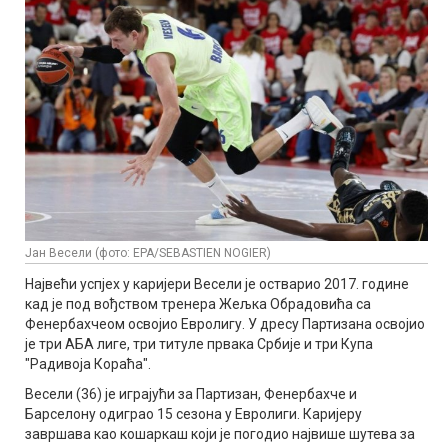
Јан Весели (фото: EPA/SEBASTIEN NOGIER)
Највећи успјех у каријери Весели је остварио 2017. године
кад је под вођством тренера Жељка Обрадовића са
Фенербахчеом освојио Евролигу. У дресу Партизана освојио
је три АБА лиге, три титуле првака Србије и три Купа
"Радивоја Кораћа".
Весели (36) је играјући за Партизан, Фенербахче и
Барселону одиграо 15 сезона у Евролиги. Каријеру
завршава као кошаркаш који је погодио највише шутева за