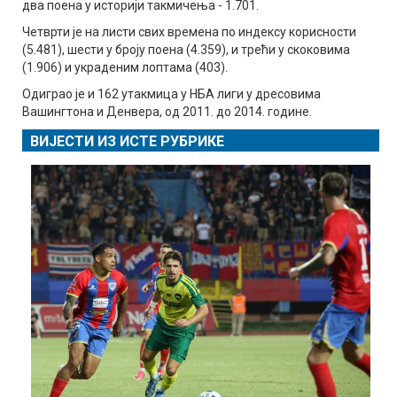
два поена у историји такмичења - 1.701.
Четврти је на листи свих времена по индексу корисности
(5.481), шести у броју поена (4.359), и трећи у скоковима
(1.906) и украденим лоптама (403).
Одиграо је и 162 утакмица у НБА лиги у дресовима
Вашингтона и Денвера, од 2011. до 2014. године.
ВИЈЕСТИ ИЗ ИСТЕ РУБРИКЕ