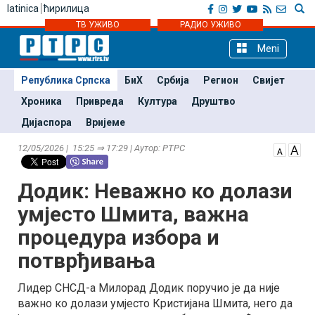
latinica
ћирилица
ТВ УЖИВО
РАДИО УЖИВО
Meni
Република Српска
БиХ
Србија
Регион
Свијет
Хроника
Привреда
Култура
Друштво
Дијаспора
Вријеме
12/05/2026 | 15:25 ⇒ 17:29 | Аутор: РТРС
Додик: Неважно ко долази
умјесто Шмита, важна
процедура избора и
потврђивања
Лидер СНСД-а Милорад Додик поручио је да није
важно ко долази умјесто Кристијана Шмита, него да