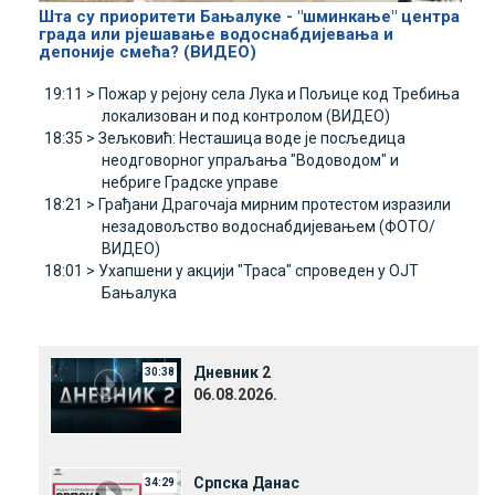
Шта су приоритети Бањалуке - "шминкање" центра
града или рјешавање водоснабдијевања и
депоније смећа? (ВИДЕО)
19:11 >
Пожар у рејону села Лука и Пољице код Требиња
локализован и под контролом (ВИДЕО)
18:35 >
Зељковић: Несташица воде је посљедица
неодговорног упраљања "Водоводом" и
небриге Градске управе
18:21 >
Грађани Драгочаја мирним протестом изразили
незадовољство водоснабдијевањем (ФОТО/
ВИДЕО)
18:01 >
Ухапшени у акцији "Траса" спроведен у ОЈТ
Бањалука
Дневник 2
30:38
06.08.2026.
Српска Данас
34:29