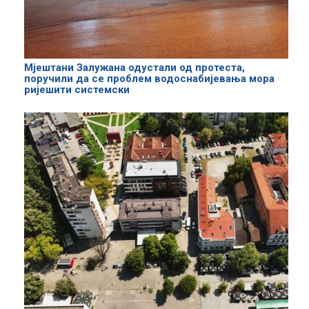
Мјештани Залужана одустали од протеста,
поручили да се проблем водоснабијевања мора
ријешити системски