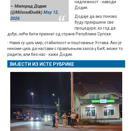
надлежност - наводи
— Милорад Додик
Додик.
(@MiloradDodik)
May 12,
Додаје да ако поново
2026
буду прекршене све
процедуре, ко год да
дође, неће бити признат од стране Републике Српске.
- Нама су циљ мир, стабилност и поштовање Устава. Ако је
некоме циљ да настави с прављењем хаоса у БиХ, може то
радити, али без нас - каже Додик.
ВИЈЕСТИ ИЗ ИСТЕ РУБРИКЕ