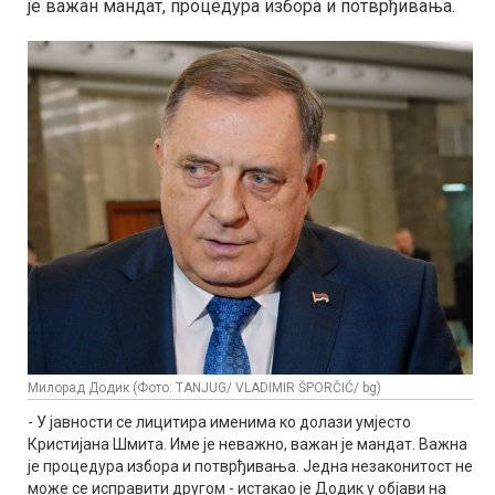
је важан мандат, процедура избора и потврђивања.
Милорад Додик (Фото: TANJUG/ VLADIMIR ŠPORČIĆ/ bg)
- У јавности се лицитира именима ко долази умјесто
Кристијана Шмита. Име је неважно, важан је мандат. Важна
је процедура избора и потврђивања. Једна незаконитост не
може се исправити другом - истакао је Додик у објави на