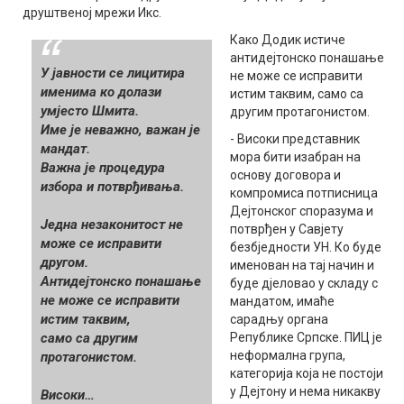
друштвеној мрежи Икс.
Како Додик истиче
антидејтонско понашање
У јавности се лицитира
не може се исправити
именима ко долази
истим таквим, само са
умјесто Шмита.
другим протагонистом.
Име је неважно, важан је
- Високи представник
мандат.
мора бити изабран на
Важна је процедура
основу договора и
избора и потврђивања.
компромиса потписница
Дејтонског споразума и
Једна незаконитост не
потврђен у Савјету
може се исправити
безбједности УН. Ко буде
другом.
именован на тај начин и
Антидејтонско понашање
буде дjеловао у складу с
не може се исправити
мандатом, имаће
истим таквим,
сарадњу органа
само са другим
Републике Српске. ПИЦ је
неформална група,
протагонистом.
категорија која не постоји
у Дејтону и нема никакву
Високи…