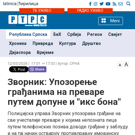
latinica
ћирилица
ТВ УЖИВО
РАДИО УЖИВО
Meni
Република Српска
БиХ
Србија
Регион
Свијет
Хроника
Привреда
Култура
Друштво
Дијаспора
Вријеме
12/05/2026 | 17:01 ⇒ 17:03 | Аутор: СРНА
Зворник: Упозорење
грађанима на преваре
путем допуне и "икс бона"
Полицијска управа Зворник упозорава грађане на
све учесталије преваре у којима непозната лица
путем телефонских позива доводе грађане у заблуду
и на тај начин остварују противправну имовинску