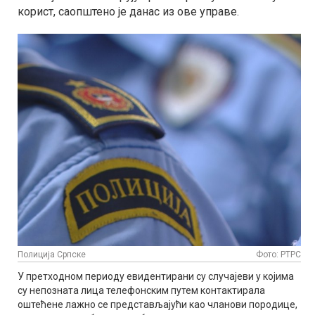
корист, саопштено је данас из ове управе.
Полиција Српске
Фото: РТРС
У претходном периоду евидентирани су случајеви у којима
су непозната лица телефонским путем контактирала
оштећене лажно се представљајући као чланови породице,