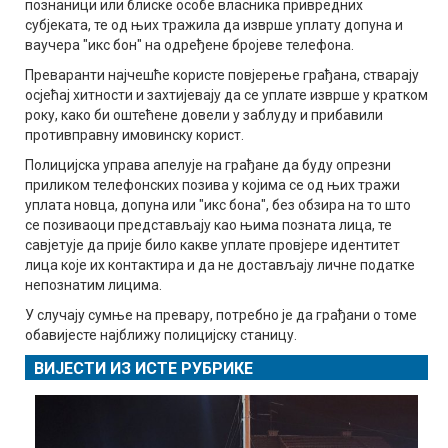
познаници или блиске особе власника привредних
субјеката, те од њих тражила да изврше уплату допуна и
ваучера "икс бон" на одређене бројеве телефона.
Преваранти најчешће користе повјерење грађана, стварају
осјећај хитности и захтијевају да се уплате изврше у кратком
року, како би оштећене довели у заблуду и прибавили
противправну имовинску корист.
Полицијска управа апелује на грађане да буду опрезни
приликом телефонских позива у којима се од њих тражи
уплата новца, допуна или "икс бона", без обзира на то што
се позиваоци представљају као њима позната лица, те
савјетује да прије било какве уплате провјере идентитет
лица које их контактира и да не достављају личне податке
непознатим лицима.
У случају сумње на превару, потребно је да грађани о томе
обавијесте најближу полицијску станицу.
ВИЈЕСТИ ИЗ ИСТЕ РУБРИКЕ