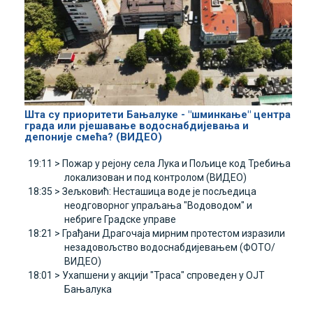
Шта су приоритети Бањалуке - "шминкање" центра
града или рјешавање водоснабдијевања и
депоније смећа? (ВИДЕО)
19:11 >
Пожар у рејону села Лука и Пољице код Требиња
локализован и под контролом (ВИДЕО)
18:35 >
Зељковић: Несташица воде је посљедица
неодговорног упраљања "Водоводом" и
небриге Градске управе
18:21 >
Грађани Драгочаја мирним протестом изразили
незадовољство водоснабдијевањем (ФОТО/
ВИДЕО)
18:01 >
Ухапшени у акцији "Траса" спроведен у ОЈТ
Бањалука