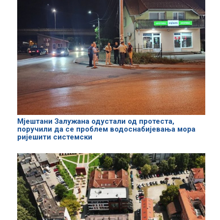
Мјештани Залужана одустали од протеста,
поручили да се проблем водоснабијевања мора
ријешити системски