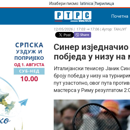
Изабери писмо:
latinica
ћирилица
Почетна
12/05/2026 | 17:03 ⇒ 17:06 | Аутор: ТАНЈУГ
Синер изједначио
побjеда у низу на
Италијански тенисер Јаник Син
броју победа у низу на турнири
пут узастопно, овог пута прот
мастерса у Риму резултатом 2:0 (