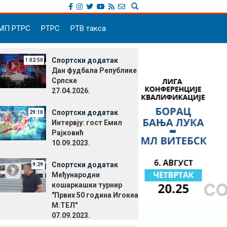
МП РТРС
РТРС
РТВ такса
Спортски додатак
1:02:50
Дан фудбала Републике
Српске
27.04.2026.
Спортски додатак
29:10
Интервју: гост Емил
Рајковић
10.09.2023.
Спортски додатак
9:29
Међународни
кошаркашки турнир
"Првих 50 година Игокеа
М:ТЕЛ"
07.09.2023.