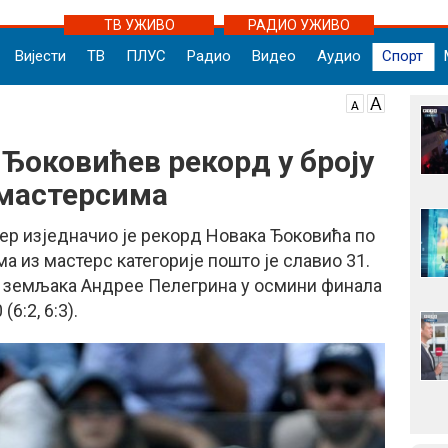
ТВ УЖИВО
РАДИО УЖИВО
Вијести
ТВ
ПЛУС
Радио
Видео
Аудио
Спорт
 Ђоковићев рекорд у броју
 мастерсима
ер изједначио је рекорд Новака Ђоковића по
ма из мастерс категорије пошто је славио 31.
ив земљака Андрее Пелегрина у осмини финала
6:2, 6:3).