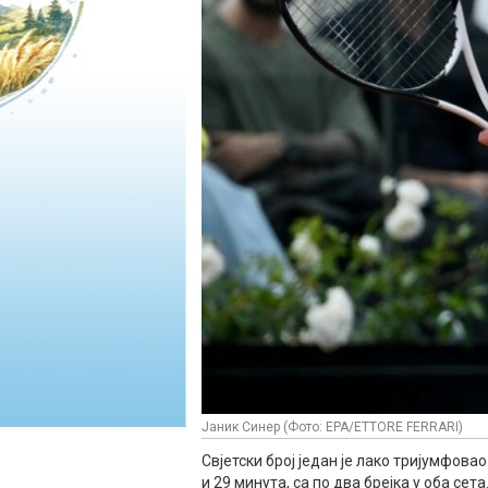
Јаник Синер (Фото: EPA/ETTORE FERRARI)
Свjетски број један је лако тријумфовао
и 29 минута, са по два брејка у оба сета