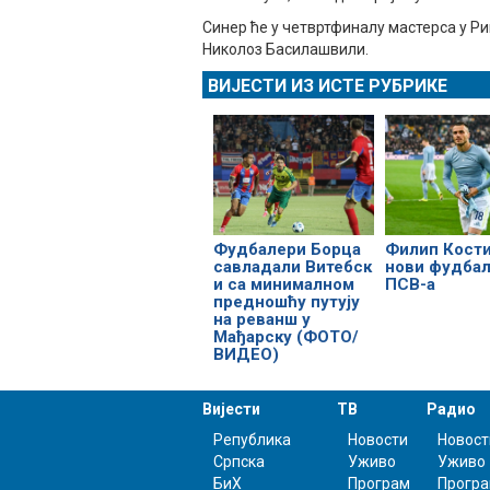
Синер ће у четвртфиналу мастерса у Ри
Николоз Басилашвили.
ВИЈЕСТИ ИЗ ИСТЕ РУБРИКЕ
Фудбалери Борца
Филип Кост
савладали Витебск
нови фудба
и са минималном
ПСВ-а
предношћу путују
на реванш у
Мађарску (ФОТО/
ВИДЕО)
Вијести
ТВ
Радио
Република
Новости
Новост
Српска
Уживо
Уживо
БиХ
Програм
Прогр