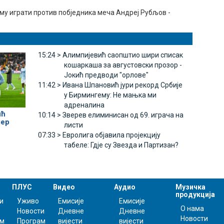
му играти против побjедника меча Андреј Рубљов -
15:24 >
Алимпијевић саопштио шири списак
кошаркаша за августовски прозор -
Јокић предводи "орлове"
11:42 >
Ивана Шпановић јури рекорд Србије
у Бирмингему: Не мањка ми
адреналина
ић
10:14 >
Зверев елиминисан од 69. играча на
лер
листи
07:33 >
Евролига објавила пројекцију
табеле: Гдје су Звезда и Партизан?
ПЛУС
Видео
Аудио
Музичка
продукција
и
Уживо
Емисије
Емисије
О нама
Новости
Дневне
Дневне
Новости
ам
Програм
вијести
вијести