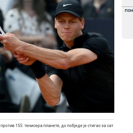
ПО
 против 155. тенисера планете, до побjеде је стигао за сат
.