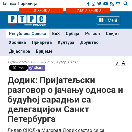
latinica
ћирилица
ТВ УЖИВО
РАДИО УЖИВО
Meni
Република Српска
БиХ
Србија
Регион
Свијет
Хроника
Привреда
Култура
Друштво
Дијаспора
Вријеме
12/05/2026 | 19:36 ⇒ 19:37 | Аутор: РТРС
Додик: Пријатељски
разговор о јачању односа и
будућој сарадњи са
делегацијом Санкт
Петербурга
Лидер СНСД-а Милорад Додик састао се са