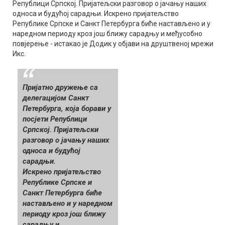
Републици Српској. Пријатељски разговор о јачању наших
односа и будућој сарадњи. Искрено пријатељство
Републике Српске и Санкт Петербурга биће настављено и у
наредном периоду кроз још ближу сарадњу и међусобно
повјерење - истакао је Додик у објави на друштвеној мрежи
Икс.
Пријатно дружење са
делегацијом Санкт
Петербурга, која борави у
посјети Републици
Српској. Пријатељски
разговор о јачању наших
односа и будућој
сарадњи.
Искрено пријатељство
Републике Српске и
Санкт Петербурга биће
настављено и у наредном
периоду кроз још ближу
сарадњу и…