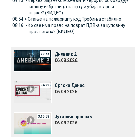
09:13 >
Керкез: Зар неко може бити херој, ко бомбардује
колону избјеглица на путу и убија старе и
нејаке? (ВИДЕО)
08:54 >
Стање на пожаришту код Требиња стабилно
08:16 >
Ко све има право на поврат ПДВ-а за куповину
првог стана? (ВИДЕО)
Дневник 2
30:38
06.08.2026.
Српска Данас
34:29
06.08.2026.
Јутарњи програм
3:50:38
06.08.2026.