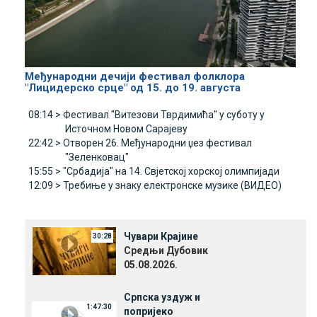
Међународни дечији фестивал фолклора
"Лицидерско срце" од 15. до 19. августа
08:14 >
Фестивал "Витезови Тврдимића" у суботу у
Источном Новом Сарајеву
22:42 >
Отворен 26. Међународни џез фестивал
"Зеленковац"
15:55 >
"Србадија" на 14. Свјетској хорској олимпијади
12:09 >
Требиње у знаку електронске музике (ВИДЕО)
Чувари Крајине
30:28
Средњи Дубовик
05.08.2026.
Српска уздуж и
1:47:30
попријеко