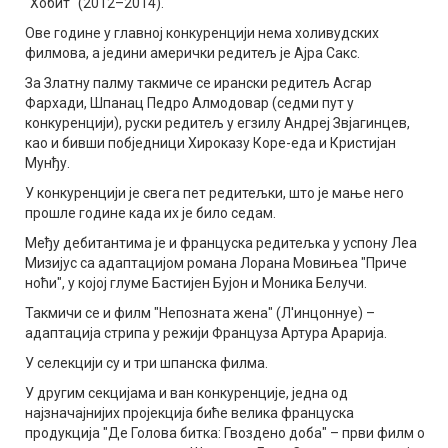
"Хобит" (2012–2014).
Ове године у главној конкуренцији нема холивудских
филмова, а једини амерички редитељ је Ајра Сакс.
За Златну палму такмиче се ирански редитељ Асгар
Фархади, Шпанац Педро Алмодовар (седми пут у
конкуренцији), руски редитељ у егзилу Андреј Звјагинцев,
као и бивши побједници Хироказу Коре-еда и Кристијан
Мунђу.
У конкуренцији је свега пет редитељки, што је мање него
прошле године када их је било седам.
Међу дебитантима је и француска редитељка у успону Леа
Мизијус са адаптацијом романа Лорана Мовињеа "Приче
ноћи", у којој глуме Бастијен Бујон и Моника Белучи.
Такмичи се и филм "Непозната жена" (Л'инцоннуе) –
адаптација стрипа у режији Француза Артура Арарија.
У селекцији су и три шпанска филма.
У другим секцијама и ван конкуренције, једна од
најзначајнијих пројекција биће велика француска
продукција "Де Голова битка: Гвоздено доба" – први филм о