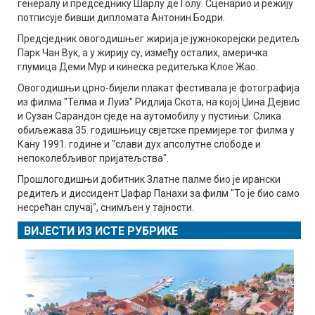
генералу и председнику Шарлу де Голу. Сценарио и режију
потписује бивши дипломата Антонин Бодри.
Предсједник овогодишњег жирија је јужнокорејски редитељ
Парк Чан Вук, а у жирију су, између осталих, америчка
глумица Деми Мур и кинеска редитељка Клое Жао.
Овогодишњи црно-бијели плакат фестивала је фотографија
из филма "Телма и Луиз" Ридлија Скота, на којој Џина Дејвис
и Сузан Сарандон сједе на аутомобилу у пустињи. Слика
обиљежава 35. годишњицу свјетске премијере тог филма у
Кану 1991. године и "слави дух апсолутне слободе и
непоколебљивог пријатељства".
Прошлогодишњи добитник Златне палме био је ирански
редитељ и диссидент Џафар Панахи за филм "То је био само
несрећан случај", снимљен у тајности.
ВИЈЕСТИ ИЗ ИСТЕ РУБРИКЕ