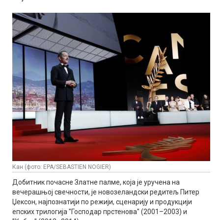
Кан (фото: EPA/SEBASTIEN NOGIER)
Добитник почасне Златне палме, која је уручена на
вечерашњој свечности, је новозеландски редитељ Питер
Џексон, најпознатији по режији, сценарију и продукцији
епских трилогија "Господар прстенова" (2001–2003) и