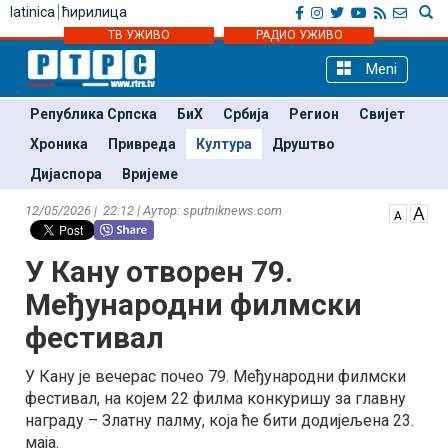
latinica
ћирилица
ТВ УЖИВО
РАДИО УЖИВО
Meni
Република Српска
БиХ
Србија
Регион
Свијет
Хроника
Привреда
Култура
Друштво
Дијаспора
Вријеме
12/05/2026 | 22:12 | Аутор: sputniknews.com
У Кану отворен 79.
Међународни филмски
фестивал
У Кану је вечерас почео 79. Међународни филмски
фестивал, на којем 22 филма конкуришу за главну
награду – Златну палму, која ће бити додијељена 23.
маја.